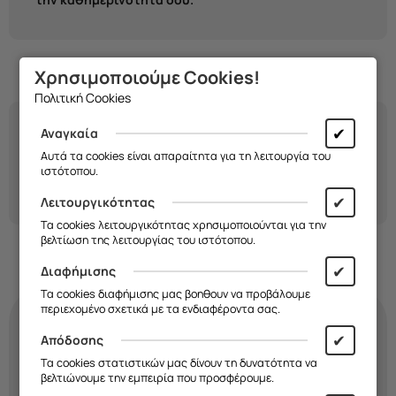
Χρησιμοποιούμε Cookies!
Πολιτική Cookies
✔
Αναγκαία
Θήκες για Nokia κινητά σε διάφανες TPU, θήκες
Αυτά τα cookies είναι απαραίτητα για τη λειτουργία του
πορτοφόλι,
Spigen
ή με σχέδιο.
Διάλεξε ή φτιάξε τη
ιστότοπου.
δική σου στο Frogs.gr εύκολα.
✔
Λειτουργικότητας
Τα cookies λειτουργικότητας χρησιμοποιούνται για την
βελτίωση της λειτουργίας του ιστότοπου.
✔
Διαφήμισης
Τα cookies διαφήμισης μας βοηθουν να προβάλουμε
περιεχομένο σχετικά με τα ενδιαφέροντα σας.
✔
Απόδοσης
Κάνε τη
θήκη
σου
Τα cookies στατιστικών μας δίνουν τη δυνατότητα να
βελτιώνουμε την εμπειρία που προσφέρουμε.
τόσο μοναδική όσο κι