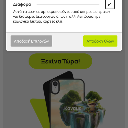
✔
Διάφορα
εσύ!
Αυτά τα cookies χρησιμοποιούνται από υπηρεσίες τρίτων
για διάφορες λειτουργίες όπως η αλληλεπίδραση με
κοινωνικά δίκτυα, χάρτες κλπ.
Διάλεξε σχέδιο, χρώμα και υλικό και
δημιούργησε μια
μοναδική θήκη
που
εκφράζει το στιλ σου. Εσύ
αποφασίζεις
Αποδοχή Επιλογών
Αποδοχή Όλων
εμείς την
κατασκευάζουμε!
Ξεκίνα Τώρα!