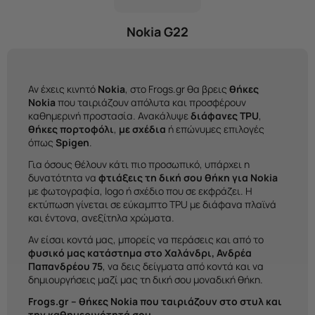
Nokia G22
Αν έχεις κινητό
Nokia
, στο Frogs.gr θα βρεις
θήκες
Nokia
που ταιριάζουν απόλυτα και προσφέρουν
καθημερινή προστασία. Ανακάλυψε
διάφανες TPU
,
θήκες πορτοφόλι
,
με σχέδια
ή επώνυμες επιλογές
όπως
Spigen
.
Για όσους θέλουν κάτι πιο προσωπικό, υπάρχει η
δυνατότητα να
φτιάξεις τη δική σου θήκη για Nokia
με φωτογραφία, logo ή σχέδιο που σε εκφράζει. Η
εκτύπωση γίνεται σε εύκαμπτο TPU με διάφανα πλαϊνά
και έντονα, ανεξίτηλα χρώματα.
Αν είσαι κοντά μας, μπορείς να περάσεις και από το
φυσικό μας κατάστημα στο Χαλάνδρι, Ανδρέα
Παπανδρέου 75
, να δεις δείγματα από κοντά και να
δημιουργήσεις μαζί μας τη δική σου μοναδική θήκη.
Frogs.gr – θήκες Nokia που ταιριάζουν στο στυλ και
την καθημερινότητά σου.