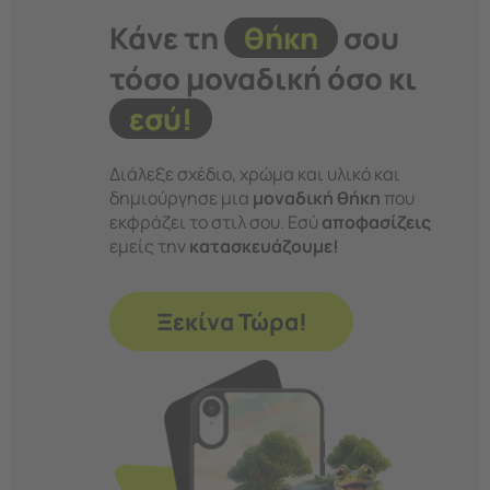
Κάνε τη
θήκη
σου
τόσο μοναδική όσο κι
εσύ!
Διάλεξε σχέδιο, χρώμα και υλικό και
δημιούργησε μια
μοναδική θήκη
που
εκφράζει το στιλ σου. Εσύ
αποφασίζεις
εμείς την
κατασκευάζουμε!
Ξεκίνα Τώρα!