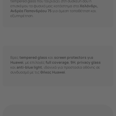
tempered glass που ταιριάζει στη συσκευή σου ή
επισκέψου το φυσικό μας κατάστημα στο
Χαλάνδρι,
Ανδρέα Παπανδρέου 75
για άμεση τοποθέτηση και
εξυπηρέτηση.
Βρες
tempered glass
και
screen protectors για
Huawei
, με επιλογές
full coverage
,
9H
,
privacy glass
και
anti-blue light
, ιδανικά για προστασία οθόνης σε
συνδυασμό με τις
θήκες Huawei
.