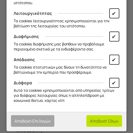
Lite
Lite E
Pro
ιστότοπου.
✔
Λειτουργικότητας
Τα cookies λειτουργικότητας χρησιμοποιούνται για την
βελτίωση της λειτουργίας του ιστότοπου.
✔
Διαφήμισης
Τα cookies διαφήμισης μας βοηθουν να προβάλουμε
περιεχομένο σχετικά με τα ενδιαφέροντα σας.
Huawei P50
Huawei P8
Huawei P8
Pro
Lite
✔
Απόδοσης
Τα cookies στατιστικών μας δίνουν τη δυνατότητα να
βελτιώνουμε την εμπειρία που προσφέρουμε.
✔
Διάφορα
Αυτά τα cookies χρησιμοποιούνται από υπηρεσίες τρίτων
για διάφορες λειτουργίες όπως η αλληλεπίδραση με
κοινωνικά δίκτυα, χάρτες κλπ.
Huawei P8
Huawei P9
Huawei P9
Lite(2017) /
Lite
Αποδοχή Επιλογών
Αποδοχή Όλων
Huawei P9
Lite(2017)