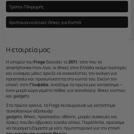
Τρόποι Πληρωμής
Χριστουγεννιάτικες Θήκες για Κινητά
Η εταιρεία μας
Η ιστορία του
Frogs
ξεκινάει το
2011
, τότε που τα
smartphones ήταν λίγα, οι θήκες στην Ελλάδα ακόμη λιγότερες
και ο κόσμος μόλις άρχιζε να ανακαλύπτει την ανάγκη για
προστασία και προσωπικότητα στο κινητό του. Εκείνη την
εποχή, στην
Γλυφάδα
, ανοίξαμε το πρώτο μας κατάστημα —
έναν μικρό χώρο γεμάτο πάθος για τεχνολογία, θήκες κινητών
και gadgets.
Στα πρώτα χρόνια, το Frogs λειτουργούσε ως κατάστημα
τεχνολογικών αξεσουάρ:
gadgets, θήκες, προστασίες οθόνης, μικρές συσκευές και
λύσεις που δεν έβρισκες εύκολα αλλού. Παράλληλα, αρχίσαμε
να πειραματιζόμαστε με κάτι πρωτοποριακό για την εποχή:
την εκτύπωση custom θηκών
.