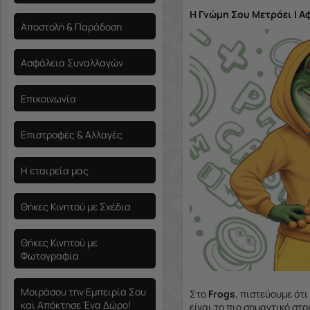
Η Γνώμη Σου Μετράει | Α
Αποστολή & Παράδοση
Ασφάλεια Συναλλαγών
Επικοινωνία
Επιστροφές & Αλλαγές
Η εταιρεία μας
Θήκες Κινητού με Σχέδια
Θήκες Κινητού με
Φωτογραφία
Μοιράσου την Εμπειρία Σου
Στο
Frogs
, πιστεύουμε ότι
και Απόκτησε Ένα Δώρο!
είναι το πιο σημαντικό στ