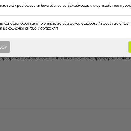
ατιστικών μας δίνουν τη δυνατότητα να βελτιώνουμε την εμπειρία που προσ
 σας Εδώ:
ο Google
es χρησιμοποιούνται από υπηρεσίες τρίτων για διάφορες λειτουργίες όπως 
 με κοινωνικά δίκτυα, χάρτες κλπ.
ην Υποστήριξή σας!
 ποιότητα των προϊόντων και των υπηρεσιών μας, και είμαστε συνεχώ
ογών
αι κάθε θετική κριτική μας βοηθά να βελτιώσουμε ακόμη περισσότερο 
πορούμε να εξελισσόμαστε καθημερινά και να σας προσφέρουμε ακόμα