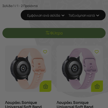
Σελίδα 1 / 1 - 2 Προϊόντα
Εμφάνιση ανά σελίδα
Ταξινόμηση κατά
Φίλτρα
Προσθήκη
Προσθ
Στο
Στο
Καλάθι
Καλάθι
Λουράκι Sonique
Λουράκι Sonique
Universal Soft Band
Universal Soft Band