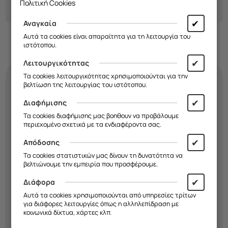
Πολιτική Cookies
✔
Αναγκαία
Αυτά τα cookies είναι απαραίτητα για τη λειτουργία του
ιστότοπου.
✔
Λειτουργικότητας
Τα cookies λειτουργικότητας χρησιμοποιούνται για την
βελτίωση της λειτουργίας του ιστότοπου.
Κάνε τη
θήκη
σου
✔
Διαφήμισης
τόσο μοναδική όσο κι
Τα cookies διαφήμισης μας βοηθουν να προβάλουμε
περιεχομένο σχετικά με τα ενδιαφέροντα σας.
εσύ!
✔
Απόδοσης
Τα cookies στατιστικών μας δίνουν τη δυνατότητα να
Διάλεξε σχέδιο, χρώμα και υλικό και
βελτιώνουμε την εμπειρία που προσφέρουμε.
δημιούργησε μια
μοναδική θήκη
που
✔
Διάφορα
εκφράζει το στιλ σου. Εσύ
αποφασίζεις
εμείς την
κατασκευάζουμε!
Αυτά τα cookies χρησιμοποιούνται από υπηρεσίες τρίτων
για διάφορες λειτουργίες όπως η αλληλεπίδραση με
κοινωνικά δίκτυα, χάρτες κλπ.