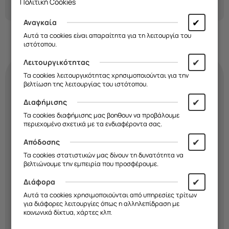
Πολιτική Cookies
✔
Αναγκαία
Αυτά τα cookies είναι απαραίτητα για τη λειτουργία του
ιστότοπου.
✔
Λειτουργικότητας
Τα cookies λειτουργικότητας χρησιμοποιούνται για την
βελτίωση της λειτουργίας του ιστότοπου.
Κάνε τη
θήκη
σου
✔
Διαφήμισης
τόσο μοναδική όσο κι
Τα cookies διαφήμισης μας βοηθουν να προβάλουμε
περιεχομένο σχετικά με τα ενδιαφέροντα σας.
εσύ!
✔
Απόδοσης
Τα cookies στατιστικών μας δίνουν τη δυνατότητα να
Διάλεξε σχέδιο, χρώμα και υλικό και
βελτιώνουμε την εμπειρία που προσφέρουμε.
δημιούργησε μια
μοναδική θήκη
που
✔
Διάφορα
εκφράζει το στιλ σου. Εσύ
αποφασίζεις
εμείς την
κατασκευάζουμε!
Αυτά τα cookies χρησιμοποιούνται από υπηρεσίες τρίτων
για διάφορες λειτουργίες όπως η αλληλεπίδραση με
κοινωνικά δίκτυα, χάρτες κλπ.