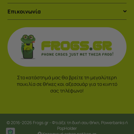
Επικοινωνία
Στο κατάστημά μας θα βρείτε τη μεγαλύτερη
ποικιλία σε θήκες και αξεσουάρ για το κινητό
σας τηλέφωνο!
© 2016-2026 Frogs.gr - Φτιάξε τη δική σου θήκη, Powerbanks ή
PopHolder
Κατασκευή eshop netikon.gr