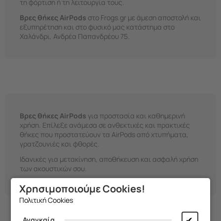
τη φόρτιση ή τη λειτουργία τους.
Βρες θήκες AirPods
στο Frogs.gr με άμεση αποστολή και
εξυπηρέτηση και στο φυσικό μας κατάστημα στο
Χαλάνδρι, Ανδρέα Παπανδρέου 75
.
Βρες θήκες AirPods
για προστασία και καθημερινή
χρήση. Επίλεξε ανάμεσα σε ανθεκτικές και πρακτικές
θήκες που προστατεύουν τα AirPods από χτυπήματα,
γρατζουνιές και φθορές.
Ιδανικές για μετακίνηση, αποθήκευση και ασφαλή χρήση
των ακουστικών σου.
Χρησιμοποιούμε Cookies!
Πολιτική Cookies
✔
Αναγκαία