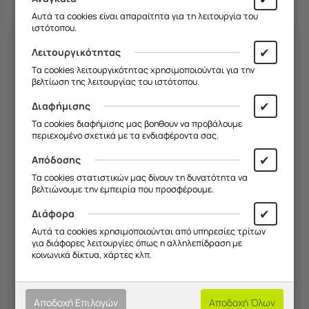
Αυτά τα cookies είναι απαραίτητα για τη λειτουργία του
ιστότοπου.
✔
Λειτουργικότητας
Κάνε τη
θήκη
σου
Τα cookies λειτουργικότητας χρησιμοποιούνται για την
βελτίωση της λειτουργίας του ιστότοπου.
τόσο μοναδική όσο κι
✔
Διαφήμισης
εσύ!
Τα cookies διαφήμισης μας βοηθουν να προβάλουμε
περιεχομένο σχετικά με τα ενδιαφέροντα σας.
Διάλεξε σχέδιο, χρώμα και υλικό και
✔
Απόδοσης
δημιούργησε μια
μοναδική θήκη
που
Τα cookies στατιστικών μας δίνουν τη δυνατότητα να
εκφράζει το στιλ σου. Εσύ
αποφασίζεις
βελτιώνουμε την εμπειρία που προσφέρουμε.
εμείς την
κατασκευάζουμε!
✔
Διάφορα
Αυτά τα cookies χρησιμοποιούνται από υπηρεσίες τρίτων
Ξεκίνα Τώρα!
για διάφορες λειτουργίες όπως η αλληλεπίδραση με
κοινωνικά δίκτυα, χάρτες κλπ.
Αποδοχή Επιλογών
Αποδοχή Όλων