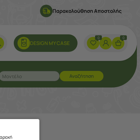
Παρακολούθηση Αποστολής
0
0
DESIGN ΜY CASE
Αναζήτηση
;
παροχή