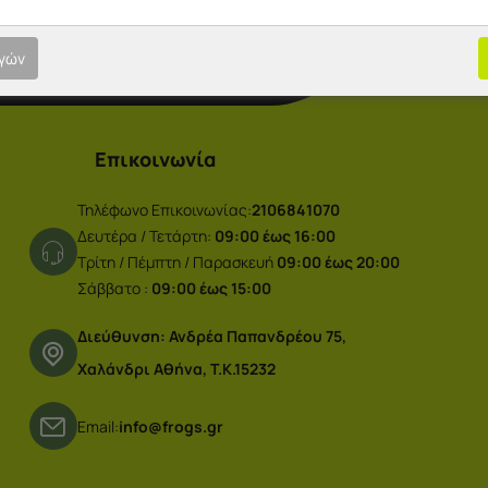
ογών
Επικοινωνία
Τηλέφωνο Επικοινωνίας:
2106841070
Δευτέρα / Τετάρτη:
09:00 έως 16:00
Τρίτη / Πέμπτη / Παρασκευή
09:00 έως 20:00
Σάββατο :
09:00 έως 15:00
Διεύθυνση: Ανδρέα Παπανδρέου 75,
Χαλάνδρι Αθήνα, Τ.Κ.15232
Email:
info@frogs.gr