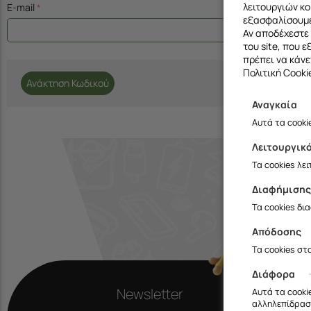
λειτουργιών κο
E-mail
εξασφαλίσουμε
Αν αποδέχεστε 
του site, που 
πρέπει να κάνε
Πολιτική Cooki
Ανάκτηση Κωδικού
Αναγκαία
Αυτά τα cooki
Λειτουργικ
Τα cookies λε
Διαφήμιση
Τα cookies δι
Απόδοσης
Τα cookies στ
Διάφορα
Newsletter
Αυτά τα cooki
αλληλεπίδραση