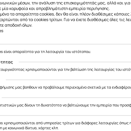
ινωνικών μέσων, την ανάλυση της επισκεψιμότητάς μας, αλλά και για
Ξέχασες τον κω
 μία κορυφαία και απροβλημάτιστη εμπειρία περιήγησης.
μόνο τα απαραίτητα cookies, δεν θα είναι πλέον διαθέσιμες κάποιες 
Στην περίπτωση που έχ
εξαρτώνται από τα cookies τρίτων. Για να έχετε διαθέσιμες όλες τις λε
που δήλωσες κατά την 
τε αποδοχή όλων.
es
Στο email σου θα παρα
es είναι απαραίτητα για τη λειτουργία του ιστότοπου.
ότητας
ιτουργικότητας χρησιμοποιούνται για την βελτίωση της λειτουργίας του ιστό
ς
αφήμισης μας βοηθουν να προβάλουμε περιεχομένο σχετικά με τα ενδιαφέρο
ατιστικών μας δίνουν τη δυνατότητα να βελτιώνουμε την εμπειρία που προσ
Follow
us on Social
es χρησιμοποιούνται από υπηρεσίες τρίτων για διάφορες λειτουργίες όπως 
 με κοινωνικά δίκτυα, χάρτες κλπ.