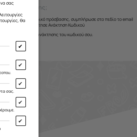
 να σας
δικό πρόσβασης;
λειτουργίες
εις ξεχάσει τον κωδικό πρόσβασης, συμπλήρωσε στο πεδίο το email
ιτουργίες, θα
εγγραφή σου και πάτησε Ανάκτηση Κωδικού
λάβεις τις οδηγίες ανάκτησης του κωδικού σου.
✔
✔
τοπου.
✔
ντα σας.
✔
φέρουμε.
✔
η