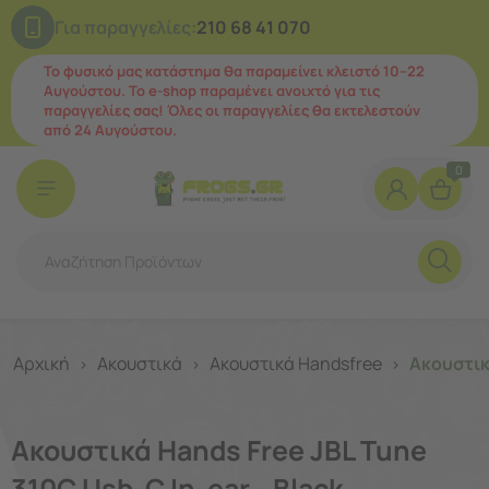
Για παραγγελίες:
210 68 41 070
Το φυσικό μας κατάστημα θα παραμείνει κλειστό 10–22
Αυγούστου. Το e-shop παραμένει ανοιχτό για τις
παραγγελίες σας! Όλες οι παραγγελίες θα εκτελεστούν
από 24 Αυγούστου.
0
Αρχική
Ακουστικά
Ακουστικά Handsfree
Ακουστικά
>
>
>
Ακουστικά Hands Free JBL Tune
310C Usb-C In-ear - Black