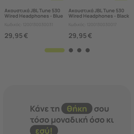
Ακουστικά JBL Tune 530
Ακουστικά JBL Tune 530
Wired Headphones - Blue
Wired Headphones - Black
Κωδικός:
1200130030031
Κωδικός:
1200130030017
29,95
€
29,95
€
Κάνε τη
θήκη
σου
τόσο μοναδική όσο κι
εσύ!