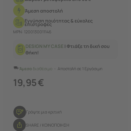
σύγχρονες συσκευές.
Άμεση αποστολή
Εγγύηση ποιότητας & εύκολες
επιστροφές
MPN: 1200130011146
DESIGN MY CASE
| Φτιάξε τη δική σου
θήκη!
Άμεσα
διαθέσιμο
Αποστολή σε 1 Εργάσιμη
19,95
€
Γράψτε μια κριτική
SHARE / ΚΟΙΝΟΠΟΙΗΣΗ