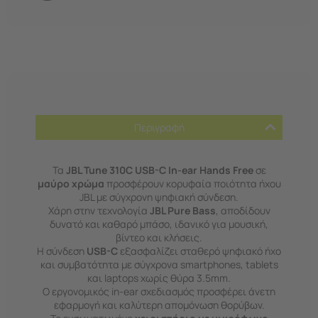
Περιγραφή
Τα
JBL Tune 310C USB-C In-ear Hands Free
σε
μαύρο χρώμα
προσφέρουν κορυφαία ποιότητα ήχου
JBL με σύγχρονη ψηφιακή σύνδεση.
Χάρη στην τεχνολογία
JBL Pure Bass
, αποδίδουν
δυνατό και καθαρό μπάσο, ιδανικό για μουσική,
βίντεο και κλήσεις.
Η σύνδεση
USB-C
εξασφαλίζει σταθερό ψηφιακό ήχο
και συμβατότητα με σύγχρονα smartphones, tablets
και laptops χωρίς θύρα 3.5mm.
Ο εργονομικός in-ear σχεδιασμός προσφέρει άνετη
εφαρμογή και καλύτερη απομόνωση θορύβων.