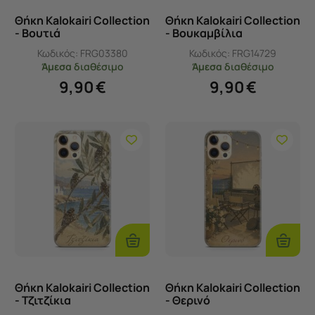
Θήκη Kalokairi Collection
Θήκη Kalokairi Collection
- Βουτιά
- Βουκαμβίλια
Κωδικός:
FRG03380
Κωδικός:
FRG14729
Άμεσα
διαθέσιμο
Άμεσα
διαθέσιμο
9,90
€
9,90
€
Επιλογές
Επιλογ
Θήκη Kalokairi Collection
Θήκη Kalokairi Collection
- Τζιτζίκια
- Θερινό