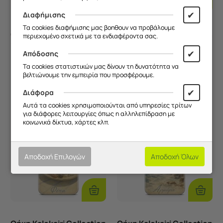
Επιλογές
Επιλογ
✔
Διαφήμισης
Τα cookies διαφήμισης μας βοηθουν να προβάλουμε
Θήκη Kalokairi Collection
Θήκη Kalokairi Collection
περιεχομένο σχετικά με τα ενδιαφέροντα σας.
- Γιασεμί
- Φραπέ
✔
Απόδοσης
Κωδικός:
FRG9184756871
Κωδικός:
FRG85945
Άμεσα
διαθέσιμο
Άμεσα
διαθέσιμο
Τα cookies στατιστικών μας δίνουν τη δυνατότητα να
βελτιώνουμε την εμπειρία που προσφέρουμε.
9,90
€
9,90
€
✔
Διάφορα
Αυτά τα cookies χρησιμοποιούνται από υπηρεσίες τρίτων
για διάφορες λειτουργίες όπως η αλληλεπίδραση με
κοινωνικά δίκτυα, χάρτες κλπ.
Αποδοχή Επιλογών
Αποδοχή Όλων
Επιλογές
Επιλογ