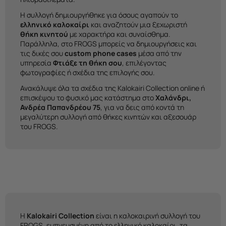
Η συλλογή δημιουργήθηκε για όσους αγαπούν το
ελληνικό καλοκαίρι
και αναζητούν μια ξεχωριστή
θήκη κινητού
με χαρακτήρα και συναίσθημα.
Παράλληλα, στο FROGS μπορείς να δημιουργήσεις και
τις δικές σου
custom phone cases
μέσα από την
υπηρεσία
Φτιάξε τη θήκη σου
, επιλέγοντας
φωτογραφίες ή σχέδια της επιλογής σου.
Ανακάλυψε όλα τα σχέδια της Kalokairi Collection online ή
επισκέψου το φυσικό μας κατάστημα στο
Χαλάνδρι,
Ανδρέα Παπανδρέου 75
, για να δεις από κοντά τη
μεγαλύτερη συλλογή από θήκες κινητών και αξεσουάρ
του FROGS.
Η
Kalokairi Collection
είναι η καλοκαιρινή συλλογή του
FROGS, εμπνευσμένη από το ελληνικό καλοκαίρι, τα