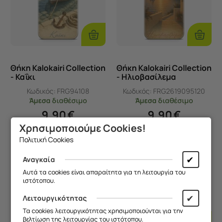
Επιλογές
Επιλογ
Θήκη Kalokairi Collection
Θήκη Kalokairi Collection
- Καΐκι
- Ηλιοβασίλεμα
Κωδικός:
FRG94108
Κωδικός:
FRG2619095120
Άμεσα
διαθέσιμο
Άμεσα
διαθέσιμο
9,90
€
9,90
€
Χρησιμοποιούμε Cookies!
Πολιτική Cookies
✔
Αναγκαία
Αυτά τα cookies είναι απαραίτητα για τη λειτουργία του
ιστότοπου.
✔
Λειτουργικότητας
Τα cookies λειτουργικότητας χρησιμοποιούνται για την
βελτίωση της λειτουργίας του ιστότοπου.