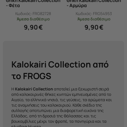
Θήκη Kalokairi Collection
Θήκη Kalokairi Collection
- Φέτα
- Αρμύρα
Κωδικός:
FRG82728
Κωδικός:
FRG54953
Άμεσα
διαθέσιμο
Άμεσα
διαθέσιμο
9,90
€
9,90
€
Kalokairi Collection από
το FROGS
Η
Kalokairi Collection
αποτελεί μια ξεχωριστή σειρά
από καλοκαιρινές θήκες κινητών εμπνευσμένες από το
Αιγαίο, τα ελληνικά νησιά, τις γεύσεις, τα αρώματα και
τις αναμνήσεις του καλοκαιριού. Κάθε σχέδιο της
συλλογής αποτυπώνει μια διαφορετική εικόνα της
Ελλάδας, από τη δροσιά της θάλασσας και τις
βουκαμβίλιες μέχρι τον φραπέ, τα πανηγύρια και τα
ηλιοβασιλέματα.