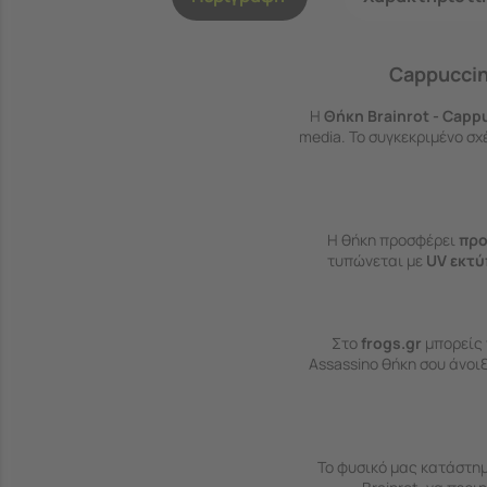
Cappuccino
Η
Θήκη Brainrot - Capp
media. Το συγκεκριμένο σχ
Η θήκη προσφέρει
προ
τυπώνεται με
UV εκτ
Στο
frogs.gr
μπορείς 
Assassino θήκη σου άνοι
Το φυσικό μας κατάστημ