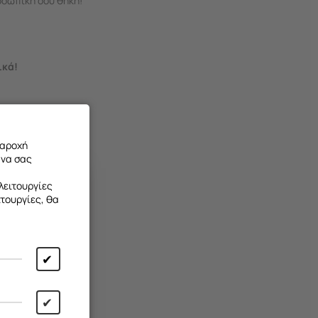
οσωπική σου θήκη!
ικά!
ά της θήκης
παροχή
 να σας
λειτουργίες
ιτουργίες, θα
✔
✔