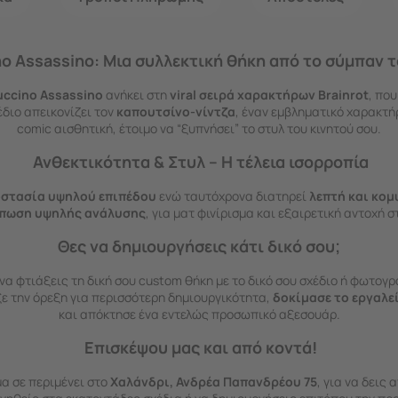
 Assassino: Μια συλλεκτική θήκη από το σύμπαν τ
uccino Assassino
ανήκει στη
viral σειρά χαρακτήρων Brainrot
, που
έδιο απεικονίζει τον
καπουτσίνο-νίντζα
, έναν εμβληματικό χαρακτήρ
comic αισθητική, έτοιμο να “ξυπνήσει” το στυλ του κινητού σου.
Ανθεκτικότητα & Στυλ – Η τέλεια ισορροπία
στασία υψηλού επιπέδου
ενώ ταυτόχρονα διατηρεί
λεπτή και κο
ύπωση υψηλής ανάλυσης
, για ματ φινίρισμα και εξαιρετική αντοχή σ
Θες να δημιουργήσεις κάτι δικό σου;
να φτιάξεις τη δική σου custom θήκη με το δικό σου σχέδιο ή φωτογρ
ξε την όρεξη για περισσότερη δημιουργικότητα,
δοκίμασε το εργαλε
και απόκτησε ένα εντελώς προσωπικό αξεσουάρ.
Επισκέψου μας και από κοντά!
α σε περιμένει στο
Χαλάνδρι, Ανδρέα Παπανδρέου 75
, για να δεις 