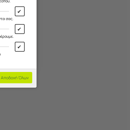
τοπου.
✔
ντα σας.
✔
φέρουμε.
✔
ά
η
Αποδοχή Όλων