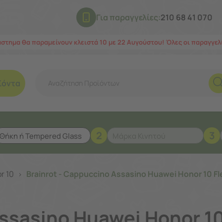
Για παραγγελίες:
210 68 41 070
άστημα θα παραμείνουν κλειστά 10 με 22 Αυγούστου! Όλες οι παραγγε
ϊόντα
2
3
r 10
Brainrot - Cappuccino Assasino Huawei Honor 10 F
>
Assasino Huawei Honor 1