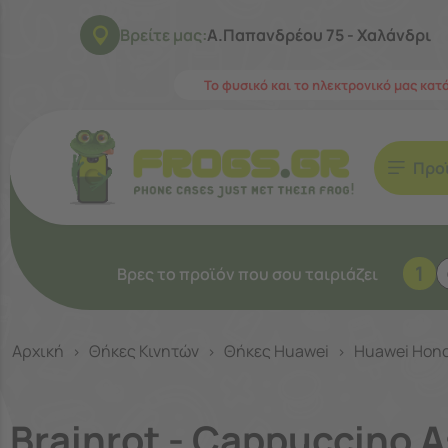
Βρείτε μας:
Α.Παπανδρέου 75 - Χαλάνδρι
Το φυσικό και το ηλεκτρονικό μας κατ
Προ
1
Βρες το προϊόν που σου ταιριάζει
Αρχική
Θήκες Κινητών
Θήκες Huawei
Huawei Hono
>
>
>
Brainrot - Cappuccino 