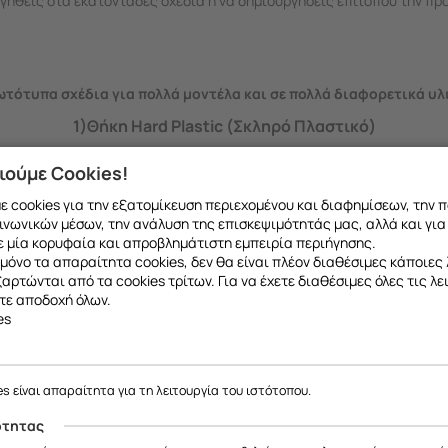
ιηγηθείς στα εκατοντάδες σχέδια ή να δημιουργήσεις επιτόπου την πρ
τότυπα σχέδια για πολλά μοντέλα και σε πολλά διαφορετικά υλ
1)Θήκη Hard Plastic (Σκληρό Πλαστικό)
D εκτύπωση από σκληρό πλαστικό που καλύπτει και τα πλαϊν
ιούμε Cookies!
 cookies για την εξατομίκευση περιεχομένου και διαφημίσεων, την 
ινωνικών μέσων, την ανάλυση της επισκεψιμότητάς μας, αλλά και για
 μία κορυφαία και απροβλημάτιστη εμπειρία περιήγησης.
μόνο τα απαραίτητα cookies, δεν θα είναι πλέον διαθέσιμες κάποιες 
εξαρτώνται από τα cookies τρίτων. Για να έχετε διαθέσιμες όλες τις λε
τε αποδοχή όλων.
es
es είναι απαραίτητα για τη λειτουργία του ιστότοπου.
ότητας