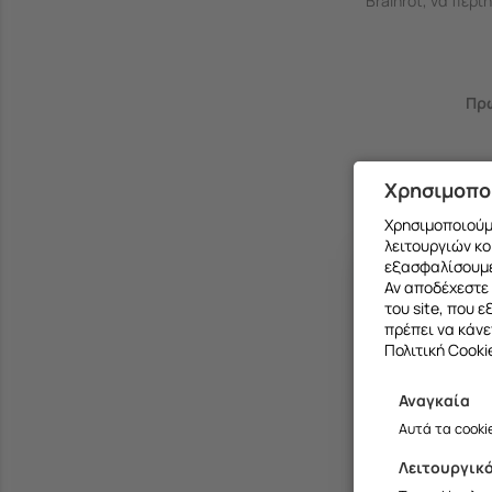
Brainrot, να περ
Πρω
Θήκες με 3
Χρησιμοπο
Χρησιμοποιούμε
λειτουργιών κο
εξασφαλίσουμε
Αν αποδέχεστε 
του site, που 
πρέπει να κάνε
Πολιτική Cooki
Αναγκαία
Αυτά τα cooki
Λειτουργικ