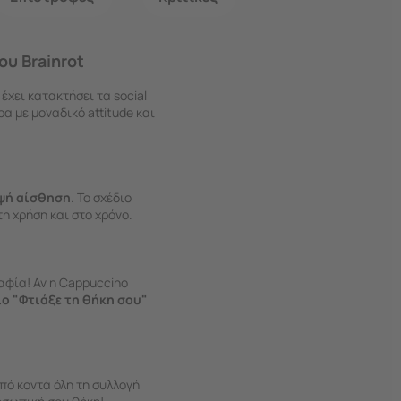
ου Brainrot
 έχει κατακτήσει τα social
α με μοναδικό attitude και
μψή αίσθηση
. Το σχέδιο
τη χρήση και στο χρόνο.
αφία! Αν η Cappuccino
ίο "Φτιάξε τη θήκη σου"
από κοντά όλη τη συλλογή