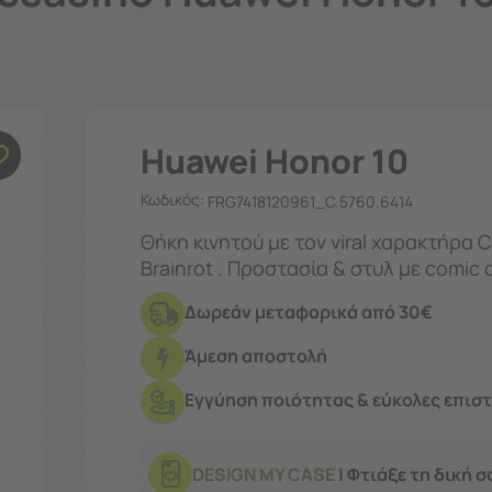
Huawei Honor 10
Κωδικός:
FRG7418120961_C.5760.6414
Θήκη κινητού με τον viral χαρακτήρα Cappuccino Assassino από τη σειρά
Brainrot . Προστασία & στυλ με comic
έκδοση στο frogs.gr ή στο κα
Δωρεάν μεταφορικά από 30€
Άμεση αποστολή
Εγγύηση ποιότητας & εύκολες επισ
DESIGN MY CASE
| Φτιάξε τη δική 