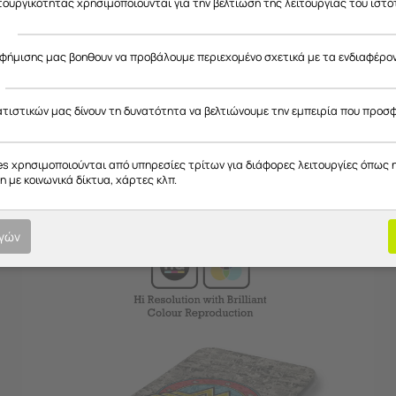
ιτουργικότητας χρησιμοποιούνται για την βελτίωση της λειτουργίας του ιστό
ς
αφήμισης μας βοηθουν να προβάλουμε περιεχομένο σχετικά με τα ενδιαφέρο
ατιστικών μας δίνουν τη δυνατότητα να βελτιώνουμε την εμπειρία που προσ
2)Θήκη Flexible TPU (Διάφανη Σιλικόνη)
Θήκες από σιλικόνη με εκτύπωση στο πίσω μέρος και διάφανα πλαϊν
es χρησιμοποιούνται από υπηρεσίες τρίτων για διάφορες λειτουργίες όπως 
 με κοινωνικά δίκτυα, χάρτες κλπ.
ογών