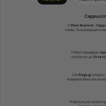
Cappuccino
Η
Θήκη Brainrot - Capp
media. Το συγκεκριμένο σχ
Η θήκη προσφέρει
προ
τυπώνεται με
UV εκτ
Στο
frogs.gr
μπορείς 
Assassino θήκη σου άνοι
Το φυσικό μας κατάστημ