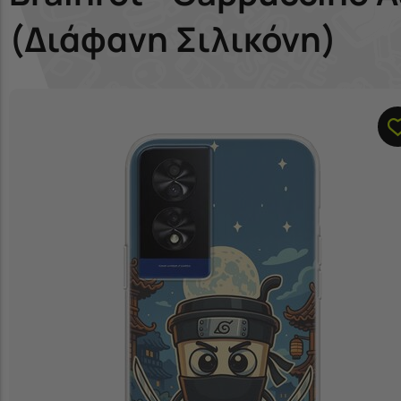
(Διάφανη Σιλικόνη)