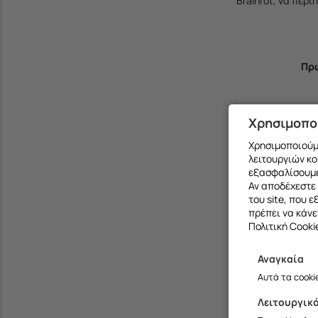
Brainrot, να περ
Πρω
Θήκες με 3
Χρησιμοπο
Χρησιμοποιούμε
λειτουργιών κο
εξασφαλίσουμε
Αν αποδέχεστε 
του site, που 
πρέπει να κάνε
Πολιτική Cooki
Αναγκαία
Αυτά τα cooki
Λειτουργικ