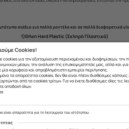
ιηγηθείς στα εκατοντάδες σχέδια ή να δημιουργήσεις επιτόπου την πρ
τότυπα σχέδια για πολλά μοντέλα και σε πολλά διαφορετικά υλ
1)Θήκη Hard Plastic (Σκληρό Πλαστικό)
D εκτύπωση από σκληρό πλαστικό που καλύπτει και τα πλαϊν
ιούμε Cookies!
 cookies για την εξατομίκευση περιεχομένου και διαφημίσεων, την 
ινωνικών μέσων, την ανάλυση της επισκεψιμότητάς μας, αλλά και για
 μία κορυφαία και απροβλημάτιστη εμπειρία περιήγησης.
μόνο τα απαραίτητα cookies, δεν θα είναι πλέον διαθέσιμες κάποιες 
εξαρτώνται από τα cookies τρίτων. Για να έχετε διαθέσιμες όλες τις λε
τε αποδοχή όλων.
es
es είναι απαραίτητα για τη λειτουργία του ιστότοπου.
ότητας