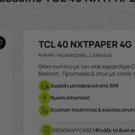
TCL 40 NXTPAPER 4G
Κωδικός:
FRG7418120961_C.6681.6414
Θήκη κινητού με τον viral χαρακτήρα Cappuccino Assassino από τη σειρά
Brainrot . Προστασία & στυλ με comic
έκδοση στο frogs.gr ή στο κα
Δωρεάν μεταφορικά από 30€
Άμεση αποστολή
Εγγύηση ποιότητας & εύκολες επισ
DESIGN MY CASE
| Φτιάξε τη δική 