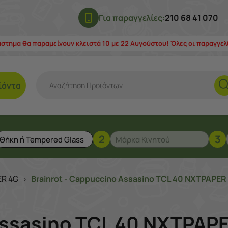
Για παραγγελίες:
210 68 41 070
άστημα θα παραμείνουν κλειστά 10 με 22 Αυγούστου! Όλες οι παραγγε
ϊόντα
2
3
ER 4G
Brainrot - Cappuccino Assasino TCL 40 NXTPAPER 
>
Assasino TCL 40 NXTPAPE