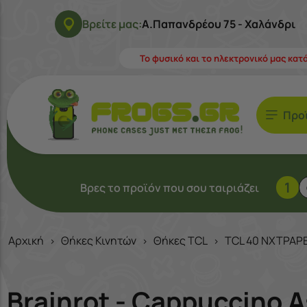
Βρείτε μας:
Α.Παπανδρέου 75 - Χαλάνδρι
Το φυσικό και το ηλεκτρονικό μας κατ
Προ
1
Βρες το προϊόν που σου ταιριάζει
Αρχική
Θήκες Κινητών
Θήκες TCL
TCL 40 NXTPAP
>
>
>
Brainrot - Cappuccino 