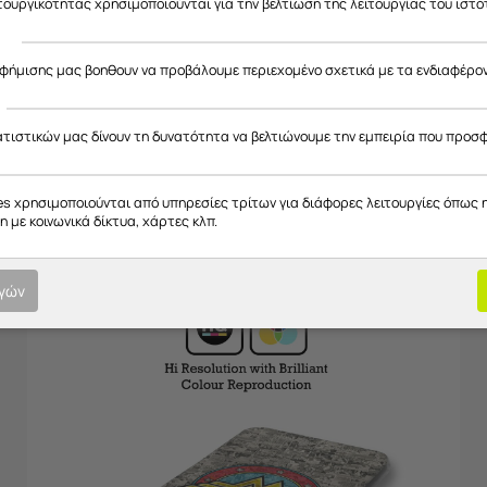
ιτουργικότητας χρησιμοποιούνται για την βελτίωση της λειτουργίας του ιστό
ς
αφήμισης μας βοηθουν να προβάλουμε περιεχομένο σχετικά με τα ενδιαφέρο
ατιστικών μας δίνουν τη δυνατότητα να βελτιώνουμε την εμπειρία που προσ
2)Θήκη Flexible TPU (Διάφανη Σιλικόνη)
Θήκες από σιλικόνη με εκτύπωση στο πίσω μέρος και διάφανα πλαϊν
es χρησιμοποιούνται από υπηρεσίες τρίτων για διάφορες λειτουργίες όπως 
 με κοινωνικά δίκτυα, χάρτες κλπ.
ογών