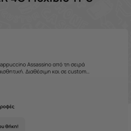
 αισθητική. Διαθέσιμη και σε custom
τάστημα Χαλανδρίου.
τροφές
σου θήκη!