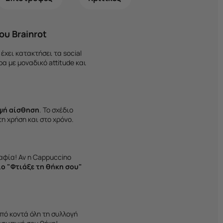
ου Brainrot
 έχει κατακτήσει τα social
α με μοναδικό attitude και
μψή αίσθηση
. Το σχέδιο
τη χρήση και στο χρόνο.
αφία! Αν η Cappuccino
ίο "Φτιάξε τη θήκη σου"
από κοντά όλη τη συλλογή