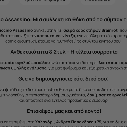
 Assassino: Μια συλλεκτική θήκη από το σύμπαν τ
uccino Assassino
ανήκει στη
viral σειρά χαρακτήρων Brainrot
, που
έδιο απεικονίζει τον
καπουτσίνο-νίντζα
, έναν εμβληματικό χαρακτήρ
comic αισθητική, έτοιμο να “ξυπνήσει” το στυλ του κινητού σου.
Ανθεκτικότητα & Στυλ – Η τέλεια ισορροπία
στασία υψηλού επιπέδου
ενώ ταυτόχρονα διατηρεί
λεπτή και κο
ύπωση υψηλής ανάλυσης
, για ματ φινίρισμα και εξαιρετική αντοχή σ
Θες να δημιουργήσεις κάτι δικό σου;
να φτιάξεις τη δική σου custom θήκη με το δικό σου σχέδιο ή φωτογρ
ξε την όρεξη για περισσότερη δημιουργικότητα,
δοκίμασε το εργαλε
και απόκτησε ένα εντελώς προσωπικό αξεσουάρ.
Επισκέψου μας και από κοντά!
α σε περιμένει στο
Χαλάνδρι, Ανδρέα Παπανδρέου 75
, για να δεις 