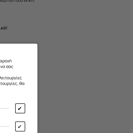
οσωπική σου θήκη!
ικά!
ά της θήκης
παροχή
 να σας
λειτουργίες
ιτουργίες, θα
✔
✔