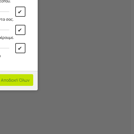
τοπου.
✔
ντα σας.
✔
φέρουμε.
✔
ά
η
Αποδοχή Όλων