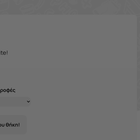
ite!
τροφές
σου θήκη!