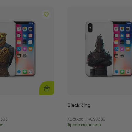
Επιλογές
Black King
3598
Κωδικός:
FRG97689
ση
Άμεση εκτύπωση