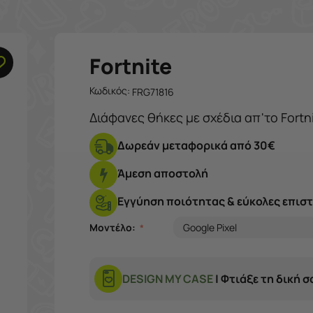
Fortnite
Κωδικός:
FRG71816
Διάφανες θήκες με σχέδια απ'το Fortn
Δωρεάν μεταφορικά από 30€
Άμεση αποστολή
Εγγύηση ποιότητας & εύκολες επισ
Μοντέλο:
DESIGN MY CASE
| Φτιάξε τη δική 