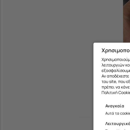
Χρησιμοπο
Χρησιμοποιούμε
Λεπτές , διάφ
λειτουργιών κο
εξασφαλίσουμε
Αν αποδέχεστε 
του site, που 
πρέπει να κάνε
Πολιτική Cooki
Αναγκαία
Αυτά τα cooki
Λειτουργικ