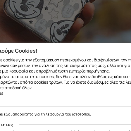
ιούμε Cookies!
 cookies για την εξατομίκευση περιεχομένου και διαφημίσεων, την 
ανες θήκες με πρωτότυπα σχέδια που θα βρείτε αποκλειστικ
ινωνικών μέσων, την ανάλυση της επισκεψιμότητάς μας, αλλά και για
 μία κορυφαία και απροβλημάτιστη εμπειρία περιήγησης.
μόνο τα απαραίτητα cookies, δεν θα είναι πλέον διαθέσιμες κάποιες 
εξαρτώνται από τα cookies τρίτων. Για να έχετε διαθέσιμες όλες τις λε
*Οι θήκες τυπώνονται κατόπιν παραγγελίας!
τε αποδοχή όλων.
es
es είναι απαραίτητα για τη λειτουργία του ιστότοπου.
ότητας