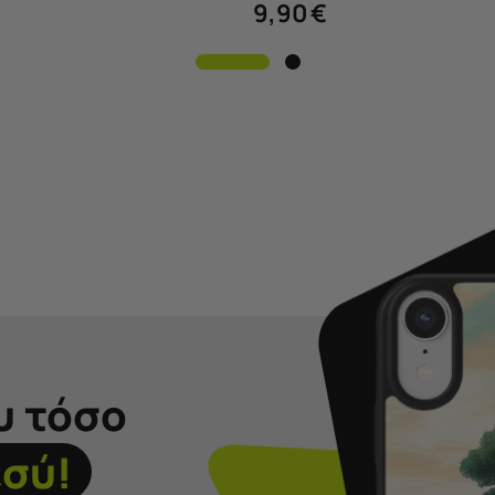
9,90
€
υ τόσο
εσύ!