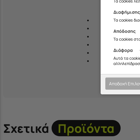
Τα cookies λε
Διαφήμιση
Τα cookies δι
Απόδοσης
Απόλυτη 
Τα cookies στ
Διάφορα
Σχεδιασ
Αυτά τα cooki
αλληλεπίδραση
Αποδοχή Επιλ
Σχετικά
Προϊόντα