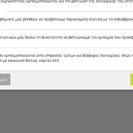
ιτουργικότητας χρησιμοποιούνται για την βελτίωση της λειτουργίας του ιστό
ς
Θήκη από
εύκαμπτο TPU
αφήμισης μας βοηθουν να προβάλουμε περιεχομένο σχετικά με τα ενδιαφέρο
Διάφανη θήκη με σχέδια
προστασία από κραδασμούς και γρατζουνιές στο πίσω μέρος
ατιστικών μας δίνουν τη δυνατότητα να βελτιώνουμε την εμπειρία που προσ
Επιλέξτε το μοντέλο σας με προσοχή!
μός που επιτρέπει την εύκολη χρήση όλων των πλήκτρων του 
es χρησιμοποιούνται από υπηρεσίες τρίτων για διάφορες λειτουργίες όπως 
*Οι θήκες τυπώνονται κατόπιν παραγγελίας!
 με κοινωνικά δίκτυα, χάρτες κλπ.
ογών