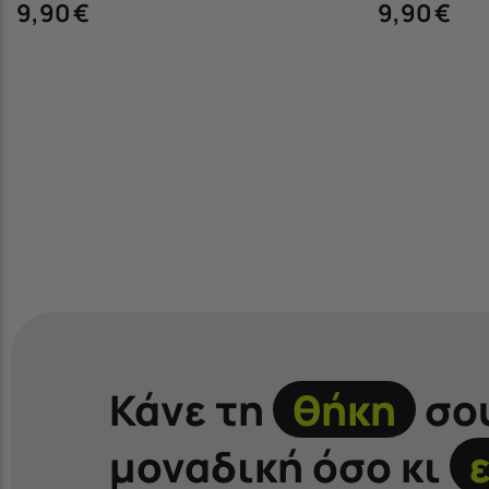
9,90
€
9,90
€
Κάνε τη
θήκη
σο
μοναδική όσο κι