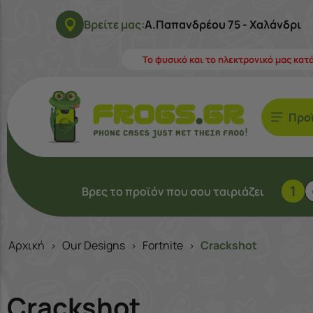
Βρείτε μας:
Α.Παπανδρέου 75 - Χαλάνδρι
Το φυσικό και το ηλεκτρονικό μας κατ
Προ
1
Βρες το προϊόν που σου ταιριάζει
Αρχική
Our Designs
Fortnite
Crackshot
>
>
>
Crackshot