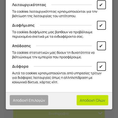
τη Θήκη σου (custom phone cases)
, διαθέσιμη για
✔
Λειτουργικότητας
όλα τα μοντέλα.
Τα cookies λειτουργικότητας χρησιμοποιούνται για την
βελτίωση της λειτουργίας του ιστότοπου.
Άμεση Αποστολή & Φυσικό
✔
Διαφήμισης
Κατάστημα
Τα cookies διαφήμισης μας βοηθουν να προβάλουμε
περιεχομένο σχετικά με τα ενδιαφέροντα σας.
Όλες οι παραγγελίες αποστέλλονται άμεσα, ενώ
✔
μπορείς να περάσεις και από το φυσικό μας
Απόδοσης
κατάστημα στο
Χαλάνδρι, Ανδρέα Παπανδρέου 75.
Τα cookies στατιστικών μας δίνουν τη δυνατότητα να
βελτιώνουμε την εμπειρία που προσφέρουμε.
✔
Διάφορα
Αυτά τα cookies χρησιμοποιούνται από υπηρεσίες τρίτων
Χαρακτηριστικά
για διάφορες λειτουργίες όπως η αλληλεπίδραση με
κοινωνικά δίκτυα, χάρτες κλπ.
Τρόποι Πληρωμής
Αποστολές
Αποδοχή Επιλογών
Αποδοχή Όλων
Επιστροφές