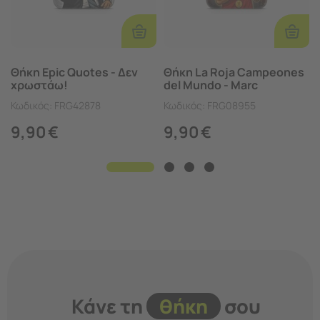
Επιλογές
Επιλο
Θήκη Epic Quotes - Δεν
Θήκη La Roja Campeones
χρωστάω!
del Mundo - Marc
Cucurella
Κωδικός:
FRG42878
Κωδικός:
FRG08955
9,90
€
9,90
€
Κάνε τη
θήκη
σου