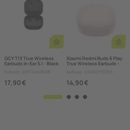
Προσθήκη
Προσ
Στο
Στο
Καλάθι
Καλάθ
QCY T13 True Wireless
Xiaomi Redmi Buds 6 Play
Earbuds In-Ear 5.1 - Black
True Wireless Earbuds -
Pink
Κωδικός:
6957141406915
Κωδικός:
6941812791295
17,90
€
14,90
€