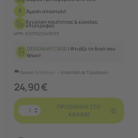
καθαρές κλήσεις.
Άμεση αποστολή
Εγγύηση ποιότητας & εύκολες
επιστροφές
MPN: 6923520249503
DESIGN MY CASE
| Φτιάξε τη δική σου
θήκη!
Άμεσα
διαθέσιμο
Αποστολή σε 1 Εργάσιμη
24,90
€
ΠΡΟΣΘΉΚΗ ΣΤΟ
ΚΑΛΆΘΙ