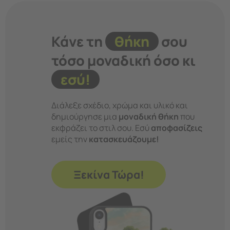
Κάνε τη
θήκη
σου
τόσο μοναδική όσο κι
εσύ!
Διάλεξε σχέδιο, χρώμα και υλικό και
δημιούργησε μια
μοναδική θήκη
που
εκφράζει το στιλ σου. Εσύ
αποφασίζεις
εμείς την
κατασκευάζουμε!
Ξεκίνα Τώρα!