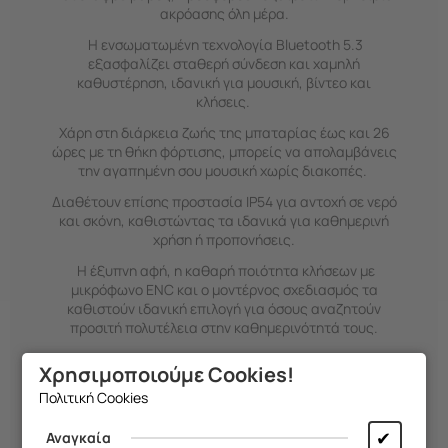
ακρόασης όλη μέρα.
Η ενσωματωμένη τεχνολογία Bluetooth 5.3
εξασφαλίζει σταθερή σύνδεση και χαμηλή
καθυστέρηση, ιδανική για μουσική, βίντεο και
κλήσεις.
Χάρη στη διάρκεια ζωής της μπαταρίας έως και 26
ώρες με τη θήκη φόρτισης, μπορείς να απολαμβάνεις
την αγαπημένη σου μουσική χωρίς διακοπές.
Διαθέτουν επίσης προστασία IP54 για αντοχή σε νερό
και σκόνη, καθιστώντας τα ιδανικά για καθημερινή
χρήση ή προπονήσεις.
Η έξυπνη αφή, η καθαρή ποιότητα κλήσεων με
μικρόφωνο ENC και ο μοντέρνος σχεδιασμός τα
καθιστούν ιδανική επιλογή για όσους αναζητούν
προσιτή πολυτέλεια στην καθημερινότητά τους.
Χρησιμοποιούμε Cookies!
Χαρακτηριστικά
Πολιτική Cookies
Τύπος σύνδεσης:
Bluetooth 5.3
✔
Αναγκαία