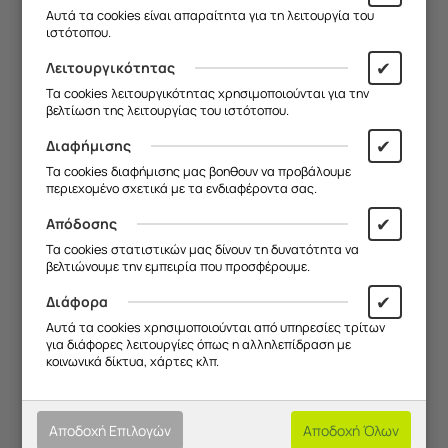
Χρόνος λειτουργίας:
Έως 26 ώρες με θήκη
Αυτά τα cookies είναι απαραίτητα για τη λειτουργία του
φόρτισης
ιστότοπου.
Μικρόφωνο:
Ναι, με ENC για καθαρό ήχο
✔
Λειτουργικότητας
Τα cookies λειτουργικότητας χρησιμοποιούνται για την
Αντοχή στο νερό/σκόνη:
IP54
βελτίωση της λειτουργίας του ιστότοπου.
Έλεγχος με αφή:
Ναι
✔
Διαφήμισης
Χρώματα:
Ροζ
Τα cookies διαφήμισης μας βοηθουν να προβάλουμε
περιεχομένο σχετικά με τα ενδιαφέροντα σας.
Εύρος λειτουργίας:
έως 10 μέτρα
✔
Απόδοσης
Τα cookies στατιστικών μας δίνουν τη δυνατότητα να
βελτιώνουμε την εμπειρία που προσφέρουμε.
✔
Διάφορα
Αυτά τα cookies χρησιμοποιούνται από υπηρεσίες τρίτων
για διάφορες λειτουργίες όπως η αλληλεπίδραση με
κοινωνικά δίκτυα, χάρτες κλπ.
Χαρακτηριστικά
Τρόποι Πληρωμής
Αποδοχή Επιλογών
Αποδοχή Όλων