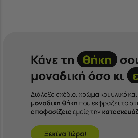
Κάνε τη
θήκη
σο
μοναδική όσο κι
Διάλεξε σχέδιο, χρώμα και υλικό κα
μοναδική θήκη
που εκφράζει το στι
αποφασίζεις
εμείς την
κατασκευά
Ξεκίνα Τώρα!