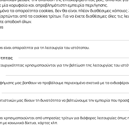
Frogs.gr – Phone Cases Just Met Their Frog.
 μία κορυφαία και απροβλημάτιστη εμπειρία περιήγησης.
μόνο τα απαραίτητα cookies, δεν θα είναι πλέον διαθέσιμες κάποιες 
εξαρτώνται από τα cookies τρίτων. Για να έχετε διαθέσιμες όλες τις λε
τε αποδοχή όλων.
es
es είναι απαραίτητα για τη λειτουργία του ιστότοπου.
ότητας
ιτουργικότητας χρησιμοποιούνται για την βελτίωση της λειτουργίας του ιστό
ς
αφήμισης μας βοηθουν να προβάλουμε περιεχομένο σχετικά με τα ενδιαφέρο
ατιστικών μας δίνουν τη δυνατότητα να βελτιώνουμε την εμπειρία που προσ
es χρησιμοποιούνται από υπηρεσίες τρίτων για διάφορες λειτουργίες όπως 
 με κοινωνικά δίκτυα, χάρτες κλπ.