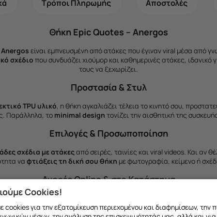
κά
Τρόποι Πληρωμής
Αποστολές
Θήκη Epic Quotes – Anergos
– Anergos
είναι εμπνευσμένη από ατάκες που έγιναν viral μέσα από γνω
κό σχέδιο
που συνδυάζει χιούμορ και καθημερινές ατάκες, ιδανικό γ
τους να ξεχωρίζει.
Προστασία & Στυλ
εκτικό TPU υλικό
, η θήκη αγκαλιάζει τέλεια το κινητό σου, προστα
ς. Παράλληλα, το
minimal design
τονίζει την αισθητική της συσκευής
Επιλογές & Προσωποποίηση
άδες σχέδια με ατάκες
από σειρές, ταινίες και viral videos. Και αν 
ότητα να
φτιάξεις τη δική σου θήκη
με φωτογραφία, κείμενο ή σχέδ
Αγορές Online & στο Κατάστημα
ιούμε Cookies!
online με
άμεση αποστολή
, ή να επισκεφθείς το φυσικό μας κατάστ
 cookies για την εξατομίκευση περιεχομένου και διαφημίσεων, την 
Παπανδρέου 75
, όπου θα βρεις όλα μας τα σχέδια από κοντά.
ινωνικών μέσων, την ανάλυση της επισκεψιμότητάς μας, αλλά και για