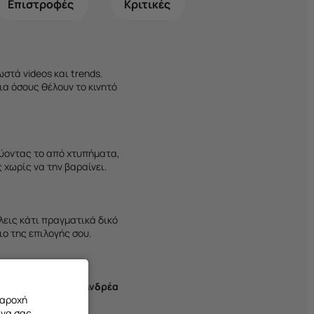
Επιστροφές
Κριτικές
στά videos και trends.
ια όσους θέλουν το κινητό
τεύοντας το από χτυπήματα,
 χωρίς να την βαραίνει.
θέλεις κάτι πραγματικά δικό
ιο της επιλογής σου.
ημα στο
Χαλάνδρι, Ανδρέα
παροχή
 να σας