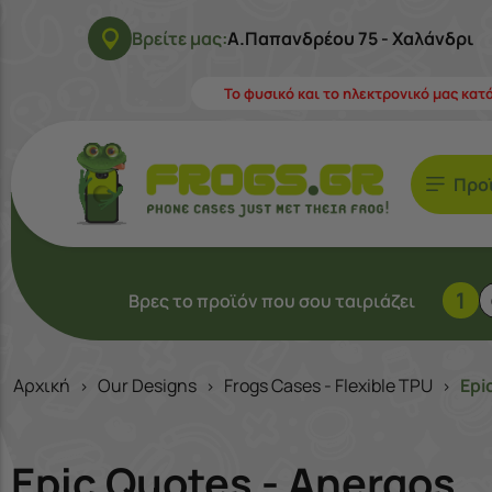
Βρείτε μας:
Α.Παπανδρέου 75 - Χαλάνδρι
Το φυσικό και το ηλεκτρονικό μας κατ
Προ
1
Βρες το προϊόν που σου ταιριάζει
Αρχική
Our Designs
Frogs Cases - Flexible TPU
Epi
>
>
>
Epic Quotes - Anergos