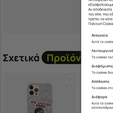
εξασφαλίσουμε
Αν αποδέχεστε 
του site, που 
πρέπει να κάνε
Πολιτική Cooki
Αναγκαία
Αυτά τα cooki
Λειτουργικ
Σχετικά
Προϊόντα
Τα cookies λε
Διαφήμιση
Τα cookies δι
Απόδοσης
Τα cookies στ
Διάφορα
Αυτά τα cooki
αλληλεπίδραση