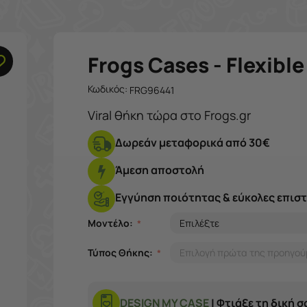
Frogs Cases - Flexibl
Κωδικός:
FRG96441
Viral θήκη τώρα στο Frogs.gr
Δωρεάν μεταφορικά από 30€
Άμεση αποστολή
Εγγύηση ποιότητας & εύκολες επισ
Μοντέλο:
Τύπος Θήκης:
DESIGN MY CASE
| Φτιάξε τη δική 