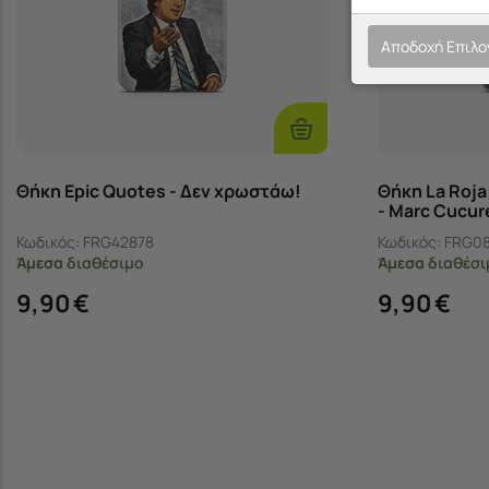
Αποδοχή Επιλ
Επιλογές
Θήκη Epic Quotes - Δεν χρωστάω!
Θήκη La Roj
- Marc Cucure
Κωδικός:
FRG42878
Κωδικός:
FRG0
Άμεσα
διαθέσιμο
Άμεσα
διαθέσι
9,90
€
9,90
€