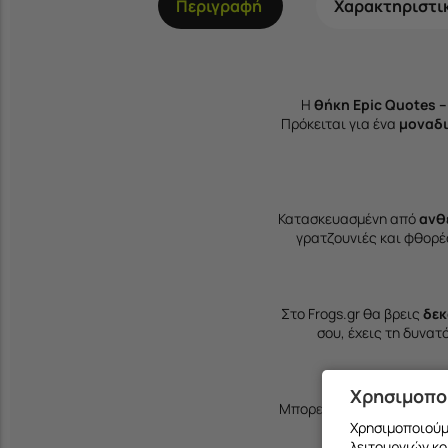
Περιγραφή
Χαρακτηριστι
Η
θήκη Epic Quotes 
Πρόκειται για ένα
μοναδι
Κατασκευασμένη από
ανθ
γρατζουνιές και φθορέ
Στο Frogs.gr θα βρεις
δεκ
σου, έχεις τη δυνατ
Χρησιμοπο
Μπορείς να παραγγείλεις 
Χρησιμοποιούμε
λειτουργιών κο