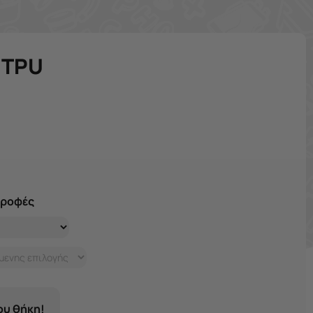
e TPU
τροφές
σου θήκη!