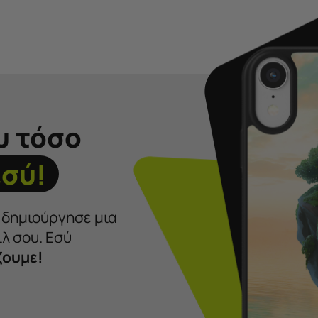
υ τόσο
εσύ!
ι δημιούργησε μια
λ σου. Εσύ
ζουμε!