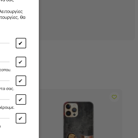
λειτουργίες
ιτουργίες, θα
✔
✔
τοπου.
✔
ντα σας.
✔
φέρουμε.
✔
η