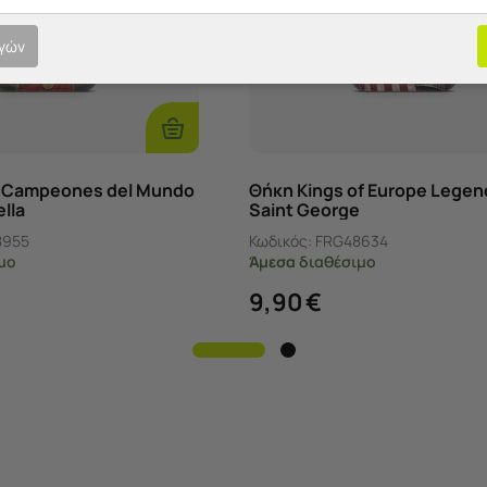
ογών
Επιλογές
a Campeones del Mundo
Θήκη Kings of Europe Legen
lla
Saint George
8955
Κωδικός:
FRG48634
μο
Άμεσα
διαθέσιμο
9,90
€