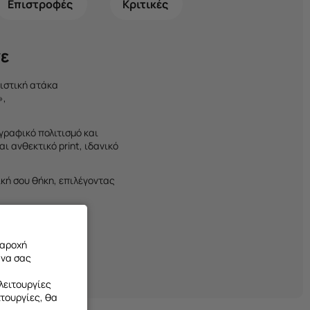
Επιστροφές
Κριτικές
ε
ιστική ατάκα
»,
ογραφικό πολιτισμό και
ι ανθεκτικό print, ιδανικό
ική σου θήκη
, επιλέγοντας
άμεση εξυπηρέτηση.
παροχή
 να σας
λειτουργίες
ιτουργίες, θα