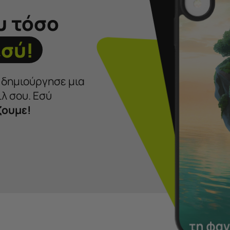
υ τόσο
εσύ!
ι δημιούργησε μια
λ σου. Εσύ
ζουμε!