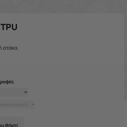
e TPU
ή ατάκα.
τροφές
σου θήκη!