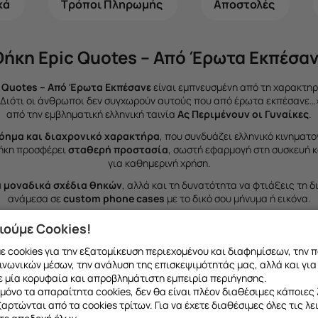
κά
Τρόποι Πληρωμής
Αποστολές
Θήκη Epic Quotes – Από Έρωτα Εκπέσαν
 Quotes – Από Έρωτα Εκπέσανε
είναι εμπνευσμένη από τη χαρακτηρ
Διότι οι άνθρωποι δεν συγχωρούν αυτούς που από έρωτα εκπέσανε…
από την εμβληματική ελληνική ταινία
Ας Περιμένουν οι Γυναίκες
.
όημα και διαχρονικό χαρακτήρα
, που συνδυάζει ελληνικό κινηματ
θήκη προσφέρει
σταθερή προστασία
, σωστή εφαρμογή στη συσκευή κα
για καθημερινή χρήση.
 μοναδικά σχέδια θηκών
, αλλά και τη δυνατότητα να
φτιάξεις τη δ
ανάμεσα σε
custom phone cases
με το δικό σου μήνυμα ή εικόνα.
ο
φυσικό κατάστημα Frogs στο Χαλάνδρι, Ανδρέα Παπανδρέου 75
, με 
ιούμε Cookies!
 cookies για την εξατομίκευση περιεχομένου και διαφημίσεων, την 
ινωνικών μέσων, την ανάλυση της επισκεψιμότητάς μας, αλλά και για
 μία κορυφαία και απροβλημάτιστη εμπειρία περιήγησης.
μόνο τα απαραίτητα cookies, δεν θα είναι πλέον διαθέσιμες κάποιες 
εξαρτώνται από τα cookies τρίτων. Για να έχετε διαθέσιμες όλες τις λε