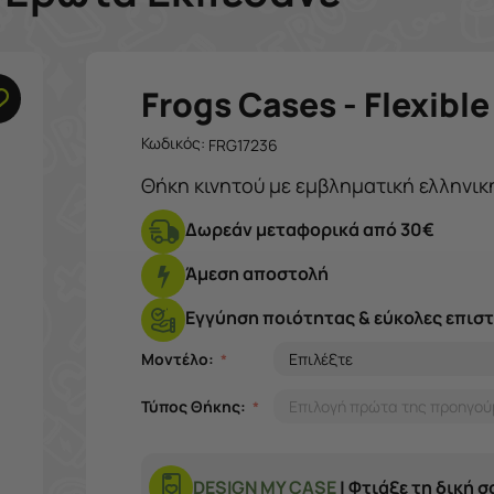
Frogs Cases - Flexibl
Κωδικός:
FRG17236
Θήκη κινητού με εμβληματική ελληνικ
Δωρεάν μεταφορικά από 30€
Άμεση αποστολή
Εγγύηση ποιότητας & εύκολες επισ
Μοντέλο:
Τύπος Θήκης:
DESIGN MY CASE
| Φτιάξε τη δική 