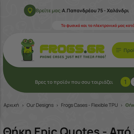
Βρείτε μας:
Α.Παπανδρέου 75 - Χαλάνδρι
Το φυσικό και το ηλεκτρονικό μας κατ
Προ
1
Βρες το προϊόν που σου ταιριάζει
Αρχική
Our Designs
Frogs Cases - Flexible TPU
Θήκ
>
>
>
Θήκη Epic Quotes - Απ