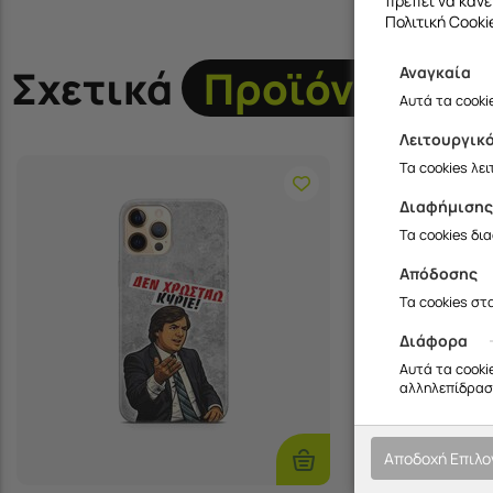
πρέπει να κάνε
Πολιτική Cooki
Σχετικά
Προϊόντα
Αναγκαία
Αυτά τα cooki
Λειτουργικ
Τα cookies λε
Διαφήμιση
Τα cookies δι
Απόδοσης
Τα cookies στ
Διάφορα
Αυτά τα cooki
αλληλεπίδραση
Αποδοχή Επιλ
Επιλογές