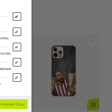
✔
✔
τοπου.
✔
ντα σας.
✔
φέρουμε.
✔
η
Αποδοχή Όλων
Επιλογές
Επιλογές