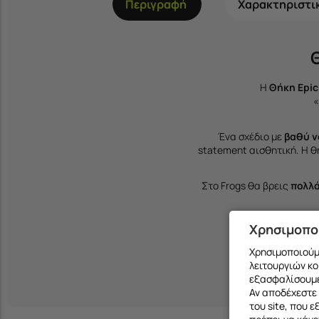
Περιγραφή
Χαρακτηριστι
Η
Θήκη Epic
«
Ένα σχέδιο με
βαθύ ν
statement αισθητική. Η 
Στο
Frogs
θα βρεις
πολλά
Διαθέσιμη και στ
Χρησιμοπο
Χρησιμοποιούμε
λειτουργιών κο
εξασφαλίσουμε
Αν αποδέχεστε 
του site, που 