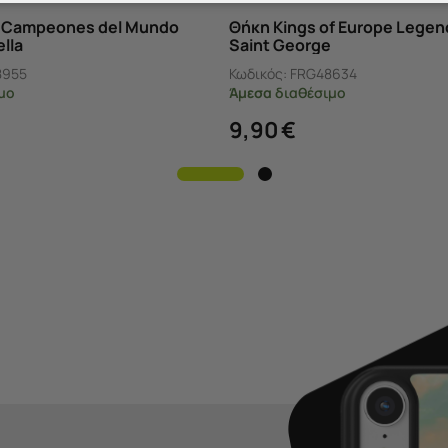
a Campeones del Mundo
Θήκη Kings of Europe Legen
lla
Saint George
8955
Κωδικός:
FRG48634
μο
Άμεσα
διαθέσιμο
9,90
€