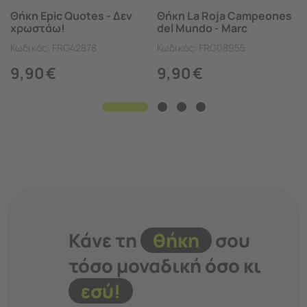
Θήκη Epic Quotes - Δεν
Θήκη La Roja Campeones
χρωστάω!
del Mundo - Marc
Cucurella
Κωδικός:
FRG42878
Κωδικός:
FRG08955
9,90
€
9,90
€
Κάνε τη
θήκη
σου
τόσο μοναδική όσο κι
εσύ!