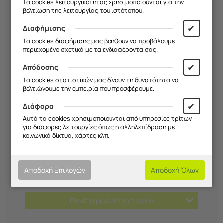
Τα cookies λειτουργικότητας χρησιμοποιούνται για την
Επισκέψου μας στο
κατάστημα Frogs, Ανδρέα
βελτίωση της λειτουργίας του ιστότοπου.
Παπανδρέου 75, Χαλάνδρι
, για να δεις από κοντά τη
συλλογή και να δημιουργήσεις κάτι μοναδικό για το
✔
Διαφήμισης
κινητό σου.
Τα cookies διαφήμισης μας βοηθουν να προβάλουμε
περιεχομένο σχετικά με τα ενδιαφέροντα σας.
✔
Απόδοσης
Χαρακτηριστικά
Τα cookies στατιστικών μας δίνουν τη δυνατότητα να
βελτιώνουμε την εμπειρία που προσφέρουμε.
Τρόποι Πληρωμής
✔
Διάφορα
Αυτά τα cookies χρησιμοποιούνται από υπηρεσίες τρίτων
Αποστολές
για διάφορες λειτουργίες όπως η αλληλεπίδραση με
κοινωνικά δίκτυα, χάρτες κλπ.
Επιστροφές
Αποδοχή Επιλογών
Αποδοχή Όλων
Κριτικές
Πακέτα με αυτό το προϊόν