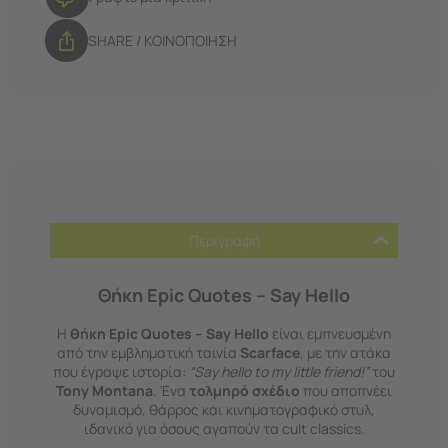
SHARE / ΚΟΙΝΟΠΟΙΗΣΗ
Περιγραφή
Θήκη Epic Quotes – Say Hello
Η
θήκη Epic Quotes – Say Hello
είναι εμπνευσμένη
από την εμβληματική ταινία
Scarface
, με την ατάκα
που έγραψε ιστορία:
“Say hello to my little friend!”
του
Tony Montana
. Ένα
τολμηρό σχέδιο
που αποπνέει
δυναμισμό, θάρρος και κινηματογραφικό στυλ,
ιδανικό για όσους αγαπούν τα cult classics.