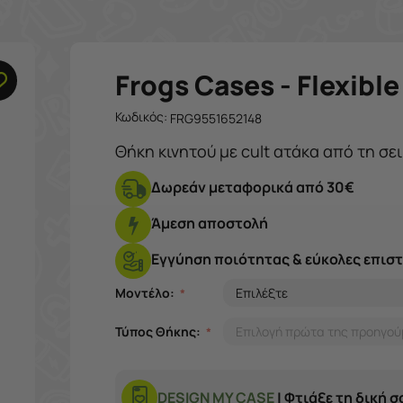
Frogs Cases - Flexibl
Κωδικός:
FRG9551652148
Θήκη κινητού με cult ατάκα από τη σε
Δωρεάν μεταφορικά από 30€
Άμεση αποστολή
Εγγύηση ποιότητας & εύκολες επισ
Μοντέλο:
Τύπος Θήκης:
DESIGN MY CASE
| Φτιάξε τη δική 