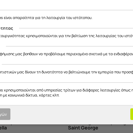
es είναι απαραίτητα για τη λειτουργία του ιστότοπου.
ότητας
ιτουργικότητας χρησιμοποιούνται για την βελτίωση της λειτουργίας του ιστό
ς
αφήμισης μας βοηθουν να προβάλουμε περιεχομένο σχετικά με τα ενδιαφέρο
ατιστικών μας δίνουν τη δυνατότητα να βελτιώνουμε την εμπειρία που προσ
es χρησιμοποιούνται από υπηρεσίες τρίτων για διάφορες λειτουργίες όπως 
 με κοινωνικά δίκτυα, χάρτες κλπ.
Επιλογές
ογών
a Campeones del Mundo
Θήκη Kings of Europe Legen
lla
Saint George