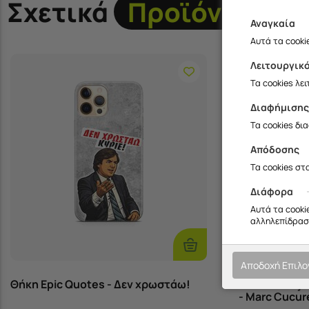
Σχετικά
Προϊόντα
Αναγκαία
Αυτά τα cooki
Λειτουργικ
Τα cookies λε
Διαφήμιση
Τα cookies δι
Απόδοσης
Τα cookies στ
Διάφορα
Αυτά τα cooki
αλληλεπίδραση
Επιλογές
Αποδοχή Επιλ
Θήκη Epic Quotes - Δεν χρωστάω!
Θήκη La Roj
- Marc Cucure