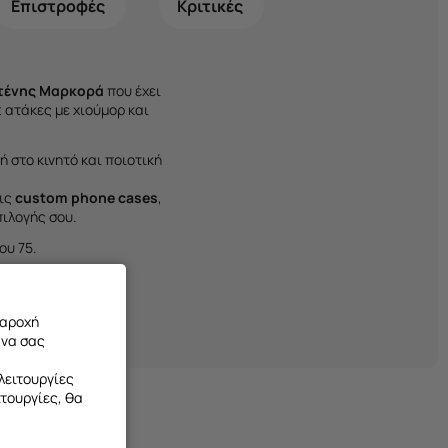
Επιστροφές
Κριτικές
τένης Μαρκορά
που έχει
t ατάκες με χιούμορ και
ή στο κινητό και ποιοτική
εις
custom phone cases
,
ιλογής σου.
ου 75.
παροχή
 να σας
λειτουργίες
ιτουργίες, θα