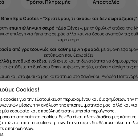
κά
Τρόποι Πληρωμής
Αποστολές
Θήκη Epic Quotes – “Χριστέ μου, τι ακούω και δεν σωριάζομαι;”
 στην
επική ελληνική σειρά «Δύο Ξένοι»
, με τη θρυλική ατάκα της
Ν
δανική επιλογή για fans της σειράς αλλά και για όσους αγαπούν τις cul
χαρακτήρα.
ασία από γρατζουνιές και καθημερινή φθορά
, με άψογη εφαρμογ
εκτύπωση που ξεχωρίζει.
ολλά μοναδικά σχέδια
, ενώ έχεις και τη δυνατότητα να δημιουργήσ
ς
να φτιάξεις τη δική σου θήκη
με φωτογραφία, ατάκα ή design της επ
σιμη και στο
φυσικό μας κατάστημα στο Χαλάνδρι
, Ανδρέα Παπανδρέ
ιούμε Cookies!
 cookies για την εξατομίκευση περιεχομένου και διαφημίσεων, την 
ινωνικών μέσων, την ανάλυση της επισκεψιμότητάς μας, αλλά και για
 μία κορυφαία και απροβλημάτιστη εμπειρία περιήγησης.
μόνο τα απαραίτητα cookies, δεν θα είναι πλέον διαθέσιμες κάποιες 
εξαρτώνται από τα cookies τρίτων. Για να έχετε διαθέσιμες όλες τις λε
τε αποδοχή όλων.
es