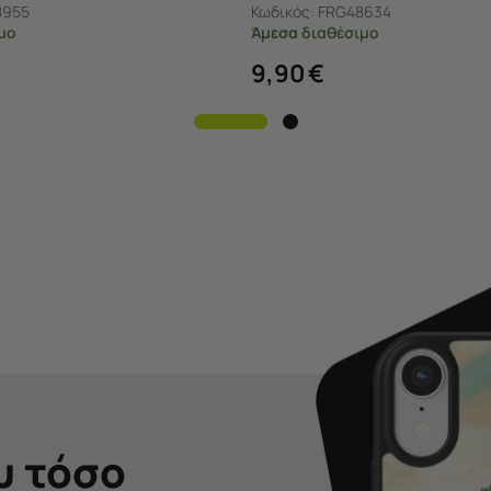
8955
Κωδικός:
FRG48634
μο
Άμεσα
διαθέσιμο
9,90
€
υ τόσο