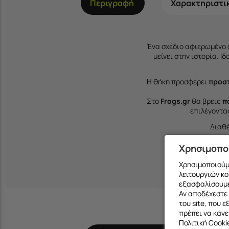
Περιγραφή
Χαρακτηριστι
Ένα σχέδιο αφιερωμένο
μείνει στην ιστορία. Ι
Η θήκη προσφέρει
προστ
Στο
Frogs.gr
θα βρεις
π
επιλέγοντα
Διαθέ
Χρησιμοπο
Χρησιμοποιούμε
λειτουργιών κο
εξασφαλίσουμε
Αν αποδέχεστε 
του site, που 
πρέπει να κάνε
Πολιτική Cooki