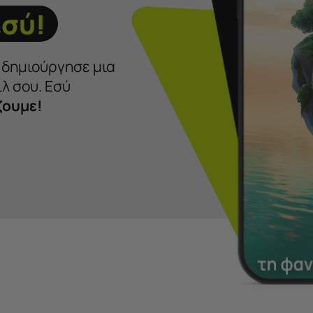
εσύ!
ι δημιούργησε μια
λ σου. Εσύ
ζουμε!