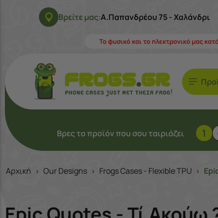
Βρείτε μας:
Α.Παπανδρέου 75 - Χαλάνδρι
Το φυσικό και το ηλεκτρονικό μας κατ
Προ
1
Βρες το προϊόν που σου ταιριάζει
Αρχική
Our Designs
Frogs Cases - Flexible TPU
Epi
>
>
>
Epic Quotes - Τί Ακούω 