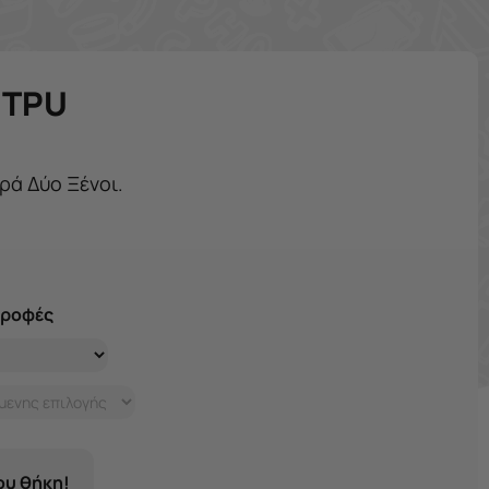
e TPU
ιρά Δύο Ξένοι.
τροφές
σου θήκη!