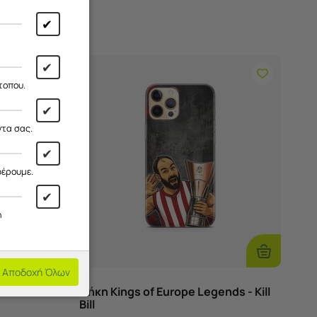
✔
✔
τοπου.
✔
ντα σας.
✔
φέρουμε.
✔
η
Επιλογές
Επιλογές
Αποδοχή Όλων
ds -
Θήκη Kings of Europe Legends - Kill
Bill