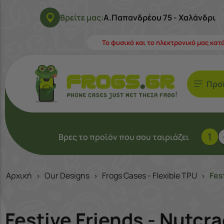
Βρείτε μας:
Α.Παπανδρέου 75 - Χαλάνδρι
Το φυσικό και το ηλεκτρονικό μας κατ
Προ
1
Βρες το προϊόν που σου ταιριάζει
Αρχική
Our Designs
Frogs Cases - Flexible TPU
Fes
>
>
>
Festive Friends - Nutcr