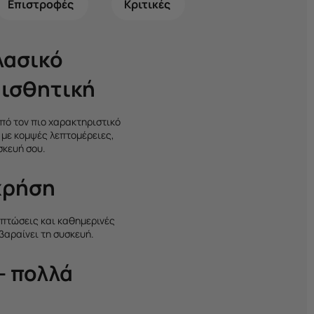
Επιστροφές
Κριτικές
λασικό
αισθητική
από τον πιο χαρακτηριστικό
, με κομψές λεπτομέρειες,
κευή σου.
χρήση
πτώσεις και καθημερινές
βαραίνει τη συσκευή.
– πολλά