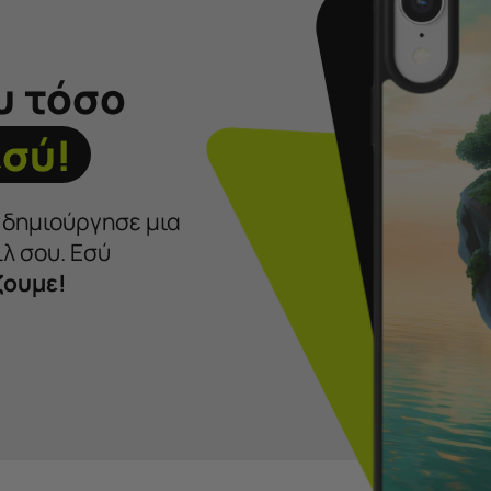
υ τόσο
εσύ!
ι δημιούργησε μια
λ σου. Εσύ
ζουμε!