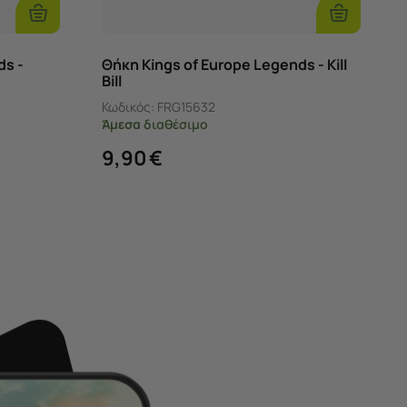
Επιλογές
Επιλογές
ds -
Θήκη Kings of Europe Legends - Kill
Bill
Κωδικός:
FRG15632
Άμεσα
διαθέσιμο
9,90
€