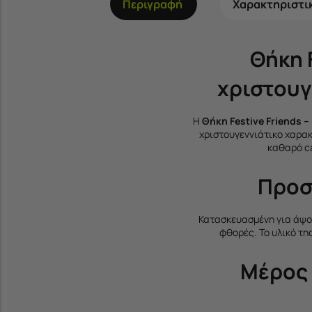
Περιγραφή
Χαρακτηριστι
Θήκη 
χριστουγ
Η
Θήκη Festive Friends –
χριστουγεννιάτικο χαρακ
καθαρό c
Προσ
Κατασκευασμένη για άψο
φθορές. Το υλικό τη
Μέρος 