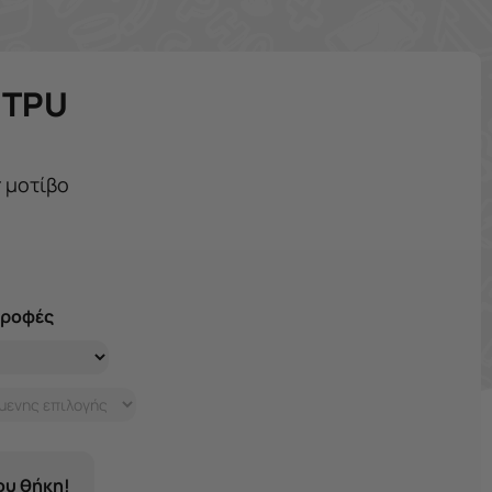
e TPU
r μοτίβο
τροφές
σου θήκη!