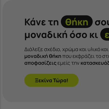
Κάνε τη
θήκη
σο
μοναδική όσο κι
Διάλεξε σχέδιο, χρώμα και υλικό κα
μοναδική θήκη
που εκφράζει το στι
αποφασίζεις
εμείς την
κατασκευά
Ξεκίνα Τώρα!