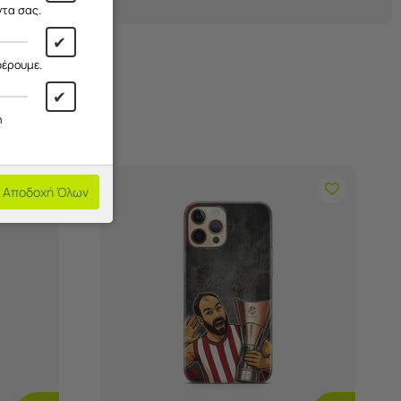
ντα σας.
✔
φέρουμε.
✔
η
Αποδοχή Όλων