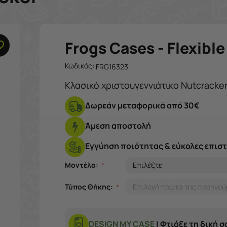
Frogs Cases - Flexibl
Κωδικός:
FRG16323
Κλασικό χριστουγεννιάτικο Nutcracke
Δωρεάν μεταφορικά από 30€
Άμεση αποστολή
Εγγύηση ποιότητας & εύκολες επισ
Μοντέλο:
Τύπος Θήκης:
DESIGN MY CASE
| Φτιάξε τη δική 