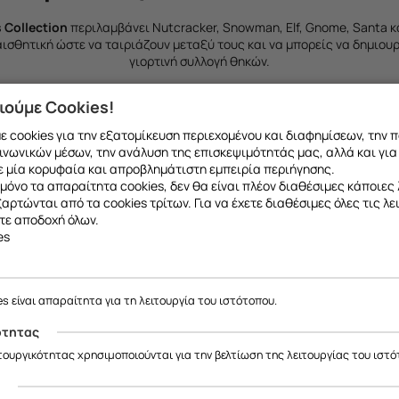
s Collection
περιλαμβάνει Nutcracker, Snowman, Elf, Gnome, Santa κ
 αισθητική ώστε να ταιριάζουν μεταξύ τους και να μπορείς να δημιου
γιορτινή συλλογή θηκών.
 δική σου θήκη – custom phone
ιούμε Cookies!
 cookies για την εξατομίκευση περιεχομένου και διαφημίσεων, την 
Frogs.gr
ινωνικών μέσων, την ανάλυση της επισκεψιμότητάς μας, αλλά και για
 μία κορυφαία και απροβλημάτιστη εμπειρία περιήγησης.
μόνο τα απαραίτητα cookies, δεν θα είναι πλέον διαθέσιμες κάποιες 
οσωπικό, έχεις τη δυνατότητα να δημιουργήσεις
custom phone cases
εξαρτώνται από τα cookies τρίτων. Για να έχετε διαθέσιμες όλες τις λε
Είναι ιδανική επιλογή για δώρο ή για μια πραγματικά μοναδική χριστ
τε αποδοχή όλων.
es
ση αποστολή & φυσικό κατάσ
έλλονται άμεσα από το Frogs.gr με βάση το φυσικό μας κατάστημα σ
es είναι απαραίτητα για τη λειτουργία του ιστότοπου.
5
. Μπορείς να παραλάβεις από κοντά ή να δεις δείγματα των σχεδίων
ότητας
ιτουργικότητας χρησιμοποιούνται για την βελτίωση της λειτουργίας του ιστό
ς