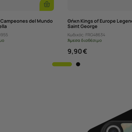
Επιλογές
a Campeones del Mundo
Θήκη Kings of Europe Legen
lla
Saint George
8955
Κωδικός:
FRG48634
μο
Άμεσα
διαθέσιμο
9,90
€