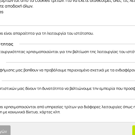
εξαρτώνται από τα cookies τρίτων. Για να έχετε διαθέσιμες όλες τις λε
τε αποδοχή όλων.
es
es είναι απαραίτητα για τη λειτουργία του ιστότοπου.
ότητας
ιτουργικότητας χρησιμοποιούνται για την βελτίωση της λειτουργίας του ιστό
ς
αφήμισης μας βοηθουν να προβάλουμε περιεχομένο σχετικά με τα ενδιαφέρο
ατιστικών μας δίνουν τη δυνατότητα να βελτιώνουμε την εμπειρία που προσ
es χρησιμοποιούνται από υπηρεσίες τρίτων για διάφορες λειτουργίες όπως 
 με κοινωνικά δίκτυα, χάρτες κλπ.
ογών