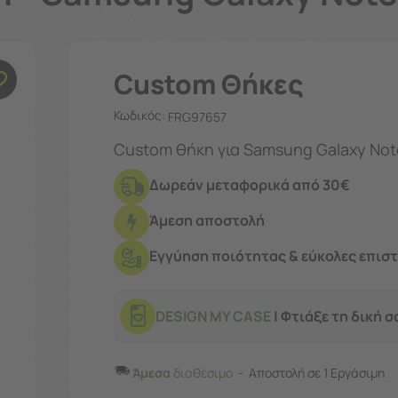
Custom Θήκες
Κωδικός:
FRG97657
Δωρεάν μεταφορικά από 30€
Άμεση αποστολή
Εγγύηση ποιότητας & εύκολες επισ
DESIGN MY CASE
| Φτιάξε τη δική 
Άμεσα
διαθέσιμο
Αποστολή σε 1 Εργάσιμη