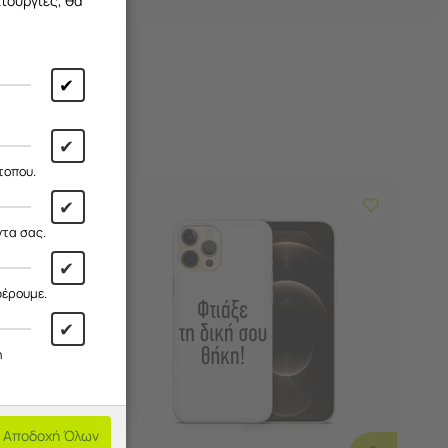
ιτουργίες, θα
✔
✔
τοπου.
✔
ντα σας.
✔
φέρουμε.
✔
η
Αποδοχή Όλων