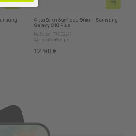
Επιλογές
Επιλογές
Samsung
Φτιάξε τη δική σου θήκη - Samsung
Galaxy S10 Plus
Κωδικός:
FRG52214
Άμεσα
διαθέσιμο
12,90
€