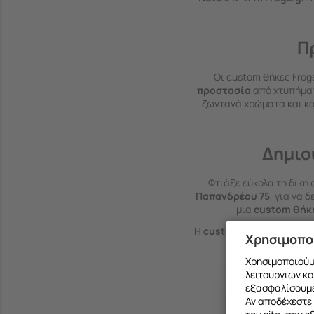
Π
Οι custom θήκες Frogs
προστασία
από χτυπήματ
ζωντανά χρώματα και κα
Δημιο
Φτιάξε εύκολα τη δική
Παπανδρέου 75
, για να 
μια
custom θήκ
Η
custom θήκη για Sams
Χρησιμοπο
Χρησιμοποιούμε
λειτουργιών κο
εξασφαλίσουμε
Αν αποδέχεστε 