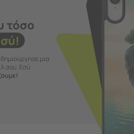
υ τόσο
εσύ!
ι δημιούργησε μια
λ σου. Εσύ
ζουμε!