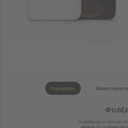
Περιγραφή
Χαρακτηριστι
Φτιάξε
Αναβάθμισε το στυλ και τη
Note 9
από το
Frogs.gr
!