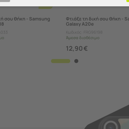
Επιλογές
κή σου θήκη - Samsung
Φτιάξε τη δική σου θήκη - 
18
Galaxy A20e
4033
Κωδικός:
FRG96198
μο
Άμεσα
διαθέσιμο
12,90
€