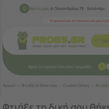
Βρείτε μας:
Α.Παπανδρέου 75 - Χαλάνδρι
Το φυσικό και το ηλεκτρονικό μας κατ
Προ
1
Βρες το προϊόν που σου ταιριάζει
Αρχική
Φτιάξε τη θήκη σου
Custom Θήκες
Φτιάξε
>
>
>
Φτιάξε τη δική σου θήκ