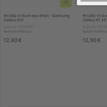
Επιλογές
Φτιάξε τη δική σου θήκη - Samsung
Φτιάξε τη δι
Galaxy A10
Galaxy A7 20
Κωδικός:
FRG96367
Κωδικός:
FRG0
Άμεσα
διαθέσιμο
Άμεσα
διαθέσι
12,90
€
12,90
€