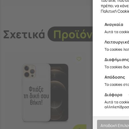
του site, που 
πρέπει να κάνε
Πολιτική Cooki
Αναγκαία
Σχετικά
Προϊόντα
Αυτά τα cooki
Λειτουργικ
Τα cookies λε
Διαφήμιση
Τα cookies δι
Απόδοσης
Τα cookies στ
Διάφορα
Αυτά τα cooki
αλληλεπίδραση
Αποδοχή Επιλ