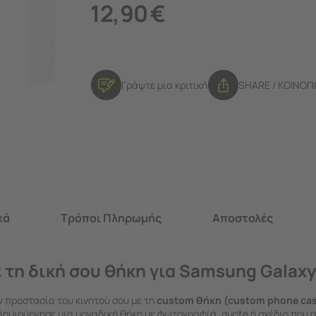
12,90
€
Γράψτε μια κριτική
SHARE / ΚΟΙΝΟ
κά
Τρόποι Πληρωμής
Αποστολές
 τη δική σου θήκη για Samsung Galaxy
ν προστασία του κινητού σου με τη
custom θήκη (custom phone cas
 Δημιούργησε μια μοναδική θήκη με φωτογραφία, quote ή σχέδιο που 