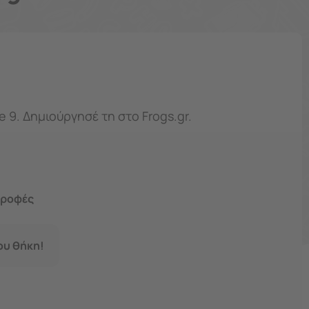
Custom θήκη για Samsung Galaxy Note 9. Δημιούργησέ τη στο Frogs.gr.
τροφές
σου θήκη!