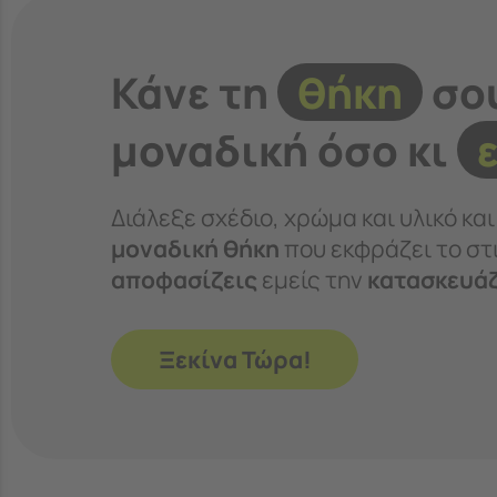
Κάνε τη
θήκη
σο
μοναδική όσο κι
Διάλεξε σχέδιο, χρώμα και υλικό κα
μοναδική θήκη
που εκφράζει το στι
αποφασίζεις
εμείς την
κατασκευά
Ξεκίνα Τώρα!