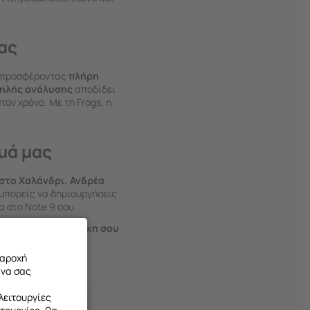
ας
, προσφέροντας
πλήρη
ηλής ανάλυσης
αποδίδει
ν χρόνο. Με τη Frogs, η
μά μας
στο Χαλάνδρι, Ανδρέα
ς, μπορείς να δημιουργήσεις
α στο Note 9 σου.
ευση
.
Φτιάξε τη θήκη σου
παροχή
 να σας
λειτουργίες