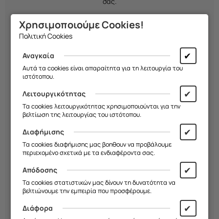
σας.
Χρησιμοποιούμε Cookies!
Χαρακτηριστικά Προϊόντος
Πολιτική Cookies
Υλικό: Premium νάιλον
✔
Αναγκαία
Τύπος κλεισίματος: Clasp (μεταλλική αγκράφα)
Αυτά τα cookies είναι απαραίτητα για τη λειτουργία του
ιστότοπου.
Συμβατότητα: Apple Watch Series
4/5/6/7/8/9/10/SE/Ultra 1/Ultra 2
✔
Λειτουργικότητας
Τα cookies λειτουργικότητας χρησιμοποιούνται για την
Διαστάσεις: 44mm / 45mm / 46mm / 49mm
βελτίωση της λειτουργίας του ιστότοπου.
Χρώμα: Μπλέ
✔
Διαφήμισης
Ελαφρύ και άνετο στη χρήση
Τα cookies διαφήμισης μας βοηθουν να προβάλουμε
περιεχομένο σχετικά με τα ενδιαφέροντα σας.
Ανθεκτικό στον ιδρώτα και την καθημερινή φθορά
✔
Απόδοσης
Εύκολη τοποθέτηση και αφαίρεση
Τα cookies στατιστικών μας δίνουν τη δυνατότητα να
βελτιώνουμε την εμπειρία που προσφέρουμε.
✔
Διάφορα