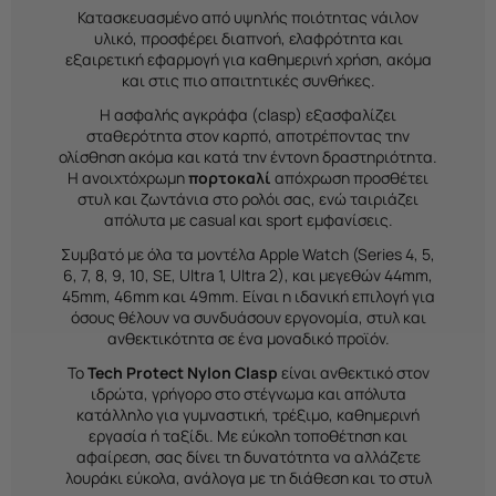
Κατασκευασμένο από υψηλής ποιότητας νάιλον
υλικό, προσφέρει διαπνοή, ελαφρότητα και
εξαιρετική εφαρμογή για καθημερινή χρήση, ακόμα
και στις πιο απαιτητικές συνθήκες.
Η ασφαλής αγκράφα (clasp) εξασφαλίζει
σταθερότητα στον καρπό, αποτρέποντας την
ολίσθηση ακόμα και κατά την έντονη δραστηριότητα.
Η ανοιχτόχρωμη
πορτοκαλί
απόχρωση προσθέτει
στυλ και ζωντάνια στο ρολόι σας, ενώ ταιριάζει
απόλυτα με casual και sport εμφανίσεις.
Συμβατό με όλα τα μοντέλα Apple Watch (Series 4, 5,
6, 7, 8, 9, 10, SE, Ultra 1, Ultra 2), και μεγεθών 44mm,
45mm, 46mm και 49mm. Είναι η ιδανική επιλογή για
όσους θέλουν να συνδυάσουν εργονομία, στυλ και
ανθεκτικότητα σε ένα μοναδικό προϊόν.
Το
Tech Protect Nylon Clasp
είναι ανθεκτικό στον
ιδρώτα, γρήγορο στο στέγνωμα και απόλυτα
κατάλληλο για γυμναστική, τρέξιμο, καθημερινή
εργασία ή ταξίδι. Με εύκολη τοποθέτηση και
αφαίρεση, σας δίνει τη δυνατότητα να αλλάζετε
λουράκι εύκολα, ανάλογα με τη διάθεση και το στυλ