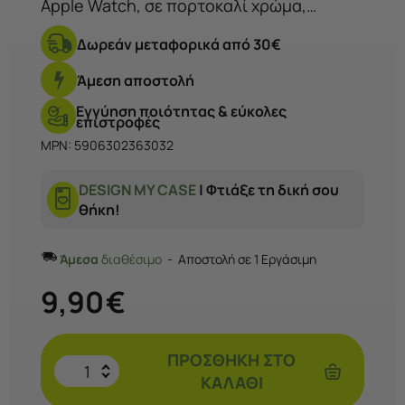
Apple Watch, σε πορτοκαλί χρώμα,
συμβατό με όλα τα μοντέλα 44-49mm.
Δωρεάν μεταφορικά από 30€
Άνεση, στυλ και ασφάλεια κάθε στιγμή.!
Άμεση αποστολή
Εγγύηση ποιότητας & εύκολες
επιστροφές
MPN: 5906302363032
DESIGN MY CASE
| Φτιάξε τη δική σου
θήκη!
Άμεσα
διαθέσιμο
Αποστολή σε 1 Εργάσιμη
9,90
€
ΠΡΟΣΘΉΚΗ ΣΤΟ
ΚΑΛΆΘΙ