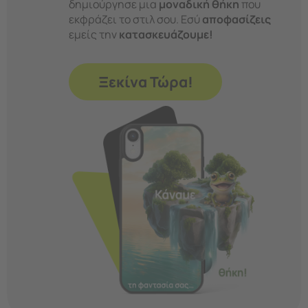
δημιούργησε μια
μοναδική θήκη
που
εκφράζει το στιλ σου. Εσύ
αποφασίζεις
εμείς την
κατασκευάζουμε!
Ξεκίνα Τώρα!