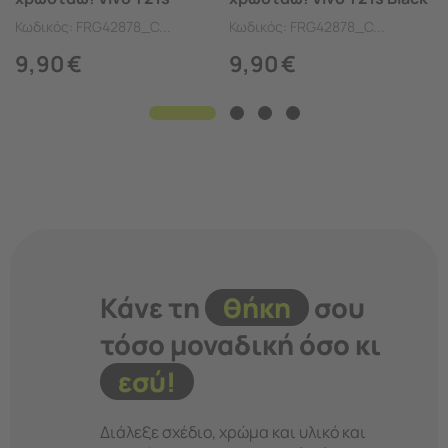
Flexible TPU (Διάφανη
TPU (Μαύρη Σιλικόνη)
Κωδικός:
FRG42878_C...
Κωδικός:
FRG42878_C...
Σιλικόνη)
9,90
€
9,90
€
Κάνε τη
θήκη
σου
τόσο μοναδική όσο κι
εσύ!
Διάλεξε σχέδιο, χρώμα και υλικό και