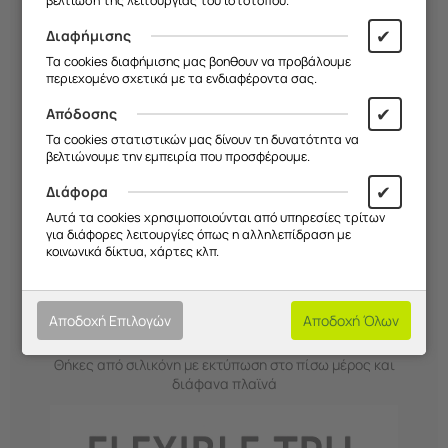
βελτίωση της λειτουργίας του ιστότοπου.
παραγγελίας!
✔
Διαφήμισης
Τα cookies διαφήμισης μας βοηθουν να προβάλουμε
περιεχομένο σχετικά με τα ενδιαφέροντα σας.
✔
Απόδοσης
Τα cookies στατιστικών μας δίνουν τη δυνατότητα να
βελτιώνουμε την εμπειρία που προσφέρουμε.
✔
Διάφορα
Απόλυτη προστασία από κραδασμούς και
Αυτά τα cookies χρησιμοποιούνται από υπηρεσίες τρίτων
γρατζουνιές στο πίσω μέρος του κινητού
για διάφορες λειτουργίες όπως η αλληλεπίδραση με
Επιλέξτε το μοντέλο σας με προσοχή!
κοινωνικά δίκτυα, χάρτες κλπ.
Σχεδιασμός που επιτρέπει την εύκολη χρήση όλων
των πλήκτρων του κινητού σας
*Οι θήκες τυπώνονται κατόπιν παραγγελίας!
Αποδοχή Επιλογών
Αποδοχή Όλων
Θήκη Flexible TPU (Διάφανη Σιλικόνη)
Θήκες από σιλικόνη με εκτύπωση στο πίσω μέρος και
διάφανα πλαϊνά