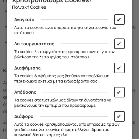
ΓΙΑΤΊ ΝΑ ΕΠΙΣΚΕΦΘΕΊΤΕ ΤΟ FROGS ΣΤΟ ΧΑΛΆΝΔΡΙ;
Πολιτική Cookies
Βρισκόμαστε στο
κέντρο του Χαλανδρίου
, στην
Ανδρέα
Παπανδρέου 75
, με εύκολη πρόσβαση για τις αγορές σας.
✔
Αναγκαία
Προσφέρουμε μεγάλη ποικιλία σε
προϊόντα τεχνολογίας
που
Αυτά τα cookies είναι απαραίτητα για τη λειτουργία του
ιστότοπου.
καλύπτουν κάθε γούστο και ανάγκη.
Διαθέτουμε μοναδική εξυπηρέτηση και δυνατότητα
✔
Λειτουργικότητας
προσωποποίησης προϊόντων που θα κάνουν τις αγορές σας
Τα cookies λειτουργικότητας χρησιμοποιούνται για την
ξεχωριστές.
βελτίωση της λειτουργίας του ιστότοπου.
✔
Διαφήμισης
ΚΛΕΊΝΟΝΤΑΣ, ΝΑ ΘΥΜΆΣΤΕ...
Τα cookies διαφήμισης μας βοηθουν να προβάλουμε
περιεχομένο σχετικά με τα ενδιαφέροντα σας.
Αυτές τις γιορτές, χαρίστε κάτι μοναδικό και πρακτικό στους
αγαπημένους σας! Στο Frogs, θα βρείτε τη μεγαλύτερη ποικιλία σε
✔
Απόδοσης
αξεσουάρ κινητής τηλεφωνίας
και τη δυνατότητα να
Τα cookies στατιστικών μας δίνουν τη δυνατότητα να
δημιουργήσετε προσωποποιημένα δώρα που θα μείνουν
βελτιώνουμε την εμπειρία που προσφέρουμε.
αξέχαστα.
✔
Διάφορα
Σας περιμένουμε στο κατάστημά μας στο
Χαλάνδρι
για να ζήσετε
Αυτά τα cookies χρησιμοποιούνται από υπηρεσίες τρίτων
μια μοναδική αγοραστική εμπειρία!
για διάφορες λειτουργίες όπως η αλληλεπίδραση με
κοινωνικά δίκτυα, χάρτες κλπ.