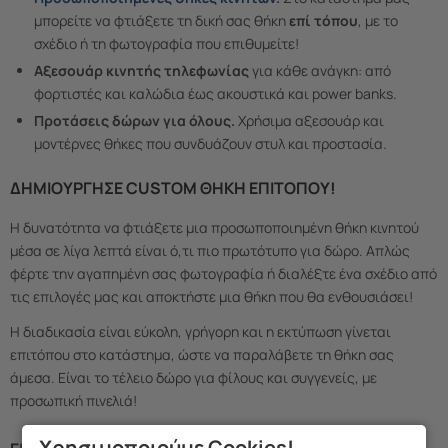
μπορείτε να φτιάξετε τη δική σας θήκη
επί τόπου
, με το
σχέδιο ή τη φωτογραφία που επιθυμείτε!
Αξεσουάρ κινητής τηλεφωνίας
για κάθε ανάγκη: από
φορτιστές και καλώδια έως ακουστικά και power banks.
Προτάσεις δώρων για όλους.
Χρήσιμα αξεσουάρ και
μοντέρνες θήκες που συνδυάζουν στυλ και προστασία.
ΔΗΜΙΟΎΡΓΗΣΕ CUSTOM ΘΉΚΗ ΕΠΙΤΌΠΟΥ!
Η δυνατότητα να φτιάξετε μια προσωποποιημένη θήκη κινητού
μέσα σε λίγα λεπτά είναι ό,τι πιο πρωτότυπο για δώρο. Απλώς
φέρτε την αγαπημένη σας φωτογραφία ή διαλέξτε ένα σχέδιο από
τις επιλογές μας και αποκτήστε μια θήκη που θα ενθουσιάσει!
Η διαδικασία είναι εύκολη, γρήγορη και η εκτύπωση γίνεται
επιτόπου στο κατάστημα, ώστε να παραλάβετε τη θήκη σας
άμεσα. Είναι το τέλειο δώρο για φίλους και συγγενείς, με
προσωπική πινελιά!
Χρησιμοποιούμε Cookies!