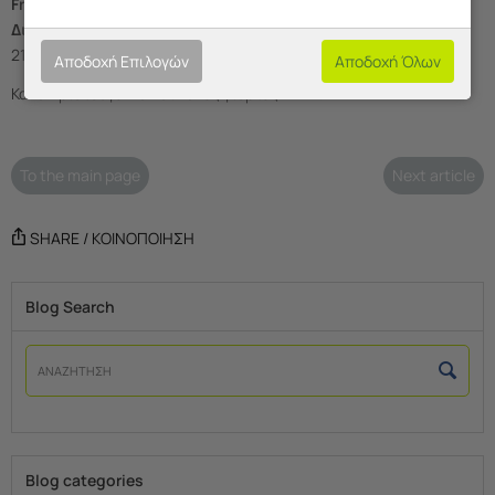
Frogs – Αξεσουάρ κινητής & Προσωποποιημένες θήκες
????
Διεύθυνση:
Ανδρέα Παπανδρέου 75, Χαλάνδρι ????
Τηλέφωνο:
2106841070
Αποδοχή Επιλογών
Αποδοχή Όλων
Καλά Χριστούγεννα και καλές γιορτές! ????✨
To the main page
Next article
SHARE / ΚΟΙΝΟΠΟΙΗΣΗ
Blog Search
Blog categories