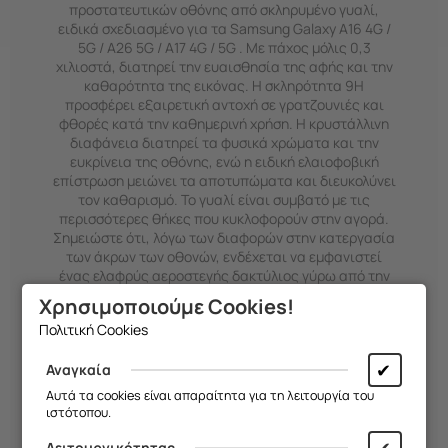
προστατευτικών οθόνης από σκληρυμένο γυαλί,
ειδικά σχεδιασμένο για τα Samsung Galaxy A16 4G /
5G / A26 5G / A17 4G / 5G .
Με πάχος μόλις 0,3
χιλιοστά, διατηρεί την ευαισθησία της αφής και την
καθαρότητα της εικόνας.
Η σκληρότητα 9H
προσφέρει εξαιρετική αντοχή σε γρατζουνιές και
φθορές κατά την καθημερινή χρήση.
Η κρυστάλλινη
διαφάνεια διατηρεί τα φυσικά χρώματα και την
ευκρίνεια της οθόνης, ενώ η ειδική ελαιοφοβική
επίστρωση μειώνει τα αποτυπώματα και διευκολύνει
τον καθαρισμό.
Το γυαλί είναι συμβατό με τις
περισσότερες θήκες που κυκλοφορούν στην αγορά.
Σημειώστε ότι, λόγω των διαφορών στην κατεργασία
των άκρων των οθονών, ενδέχεται να εμφανιστεί
ένας ελαφρύς αεροστεγής δακτύλιος γύρω από την
οθόνη μετά την εγκατάσταση, κάτι που είναι
Χρησιμοποιούμε Cookies!
φυσιολογικό και εξαρτάται από την κατασκευή της
Πολιτική Cookies
συγκεκριμένης συσκευής.
HURTEL
Χαρακτηριστικά:
✔
Αναγκαία
Αυτά τα cookies είναι απαραίτητα για τη λειτουργία του
Σκληρυμένο γυαλί με σκληρότητα 9H.
ιστότοπου.
Πάχος 0,3 χιλιοστά για διατήρηση της
✔
Λειτουργικότητας