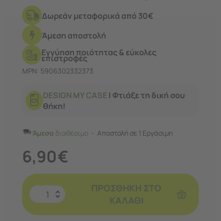
4G / 5G / A26 5G / A17 4G / 5G με
Δωρεάν μεταφορικά από 30€
σκληρότητα 9H και πάχος 0,3 χιλιοστά.
Άμεση αποστολή
Εγγύηση ποιότητας & εύκολες
επιστροφές
MPN: 5906302332373
DESIGN MY CASE
| Φτιάξε τη δική σου
θήκη!
Άμεσα
διαθέσιμο
Αποστολή σε 1 Εργάσιμη
6,90
€
ΠΡΟΣΘΉΚΗ ΣΤΟ
ΚΑΛΆΘΙ