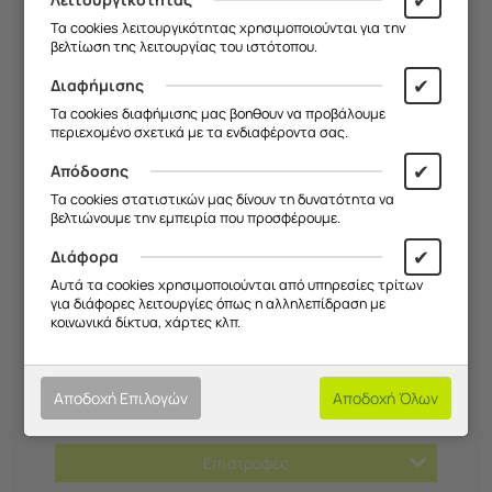
ευαισθησίας αφής.
Τα cookies λειτουργικότητας χρησιμοποιούνται για την
Ελαιοφοβική επίστρωση για μείωση
βελτίωση της λειτουργίας του ιστότοπου.
αποτυπωμάτων.
✔
Διαφήμισης
Υψηλή διαφάνεια για καθαρή εικόνα.
Τα cookies διαφήμισης μας βοηθουν να προβάλουμε
περιεχομένο σχετικά με τα ενδιαφέροντα σας.
Συμβατό με τις περισσότερες θήκες.
✔
Απόδοσης
Τα cookies στατιστικών μας δίνουν τη δυνατότητα να
βελτιώνουμε την εμπειρία που προσφέρουμε.
✔
Διάφορα
Αυτά τα cookies χρησιμοποιούνται από υπηρεσίες τρίτων
Χαρακτηριστικά
για διάφορες λειτουργίες όπως η αλληλεπίδραση με
κοινωνικά δίκτυα, χάρτες κλπ.
Τρόποι Πληρωμής
Αποδοχή Επιλογών
Αποδοχή Όλων
Αποστολές
Επιστροφές