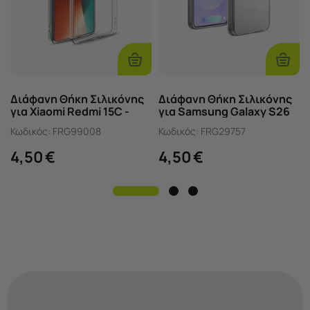
Προσθήκη
Προσ
Στο
Στο
Καλάθι
Καλάθ
Διάφανη Θήκη Σιλικόνης
Διάφανη Θήκη Σιλικόνης
για Xiaomi Redmi 15C -
για Samsung Galaxy S26
Πάχος 1.5mm
5G - Πάχος 1.5mm
Κωδικός:
FRG99008
Κωδικός:
FRG29757
4,50
€
4,50
€