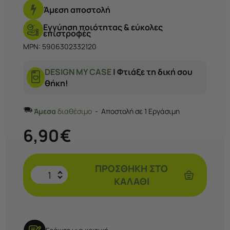
Άμεση αποστολή
Εγγύηση ποιότητας & εύκολες
επιστροφές
MPN: 5906302332120
DESIGN MY CASE
| Φτιάξε τη δική σου
θήκη!
Άμεσα
διαθέσιμο
Αποστολή σε 1 Εργάσιμη
6,90
€
ΠΡΟΣΘΉΚΗ ΣΤΟ
ΚΑΛΆΘΙ