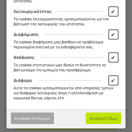
ιστότοπου.
Ανθεκτικό σε γρατζουνιές και χτυπήματα
✔
Λειτουργικότητας
Διατηρεί διαύγεια οθόνης και ευαισθησία αφής
Τα cookies λειτουργικότητας χρησιμοποιούνται για την
Εύκολη και ακριβής εφαρμογή χωρίς φυσαλίδες
βελτίωση της λειτουργίας του ιστότοπου.
Προστασία πλήρους οθόνης
✔
Διαφήμισης
Τα cookies διαφήμισης μας βοηθουν να προβάλουμε
Premium ποιότητα Tech-Protect
περιεχομένο σχετικά με τα ενδιαφέροντα σας.
✔
Απόδοσης
Τα cookies στατιστικών μας δίνουν τη δυνατότητα να
βελτιώνουμε την εμπειρία που προσφέρουμε.
✔
Διάφορα
Αυτά τα cookies χρησιμοποιούνται από υπηρεσίες τρίτων
για διάφορες λειτουργίες όπως η αλληλεπίδραση με
Χαρακτηριστικά
κοινωνικά δίκτυα, χάρτες κλπ.
Τρόποι Πληρωμής
Αποδοχή Επιλογών
Αποδοχή Όλων
Αποστολές