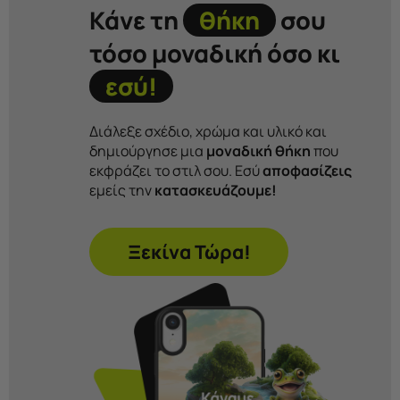
Κάνε τη
θήκη
σου
τόσο μοναδική όσο κι
εσύ!
Διάλεξε σχέδιο, χρώμα και υλικό και
δημιούργησε μια
μοναδική θήκη
που
εκφράζει το στιλ σου. Εσύ
αποφασίζεις
εμείς την
κατασκευάζουμε!
Ξεκίνα Τώρα!