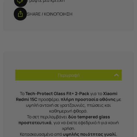
Γράψτε μια κριτική
SHARE / ΚΟΙΝΟΠΟΙΗΣΗ
Περιγραφή
Το
Tech-Protect Glass Fit+ 2-Pack
για το
Xiaomi
Redmi 15C
προσφέρει
πλήρη προστασία οθόνης
με
υψηλή αντοχή σε γρατζουνιές, πτώσεις και
καθημερινή φθορά.
Το σετ περιλαμβάνει
δύο tempered glass
προστατευτικά
, για να έχετε εφεδρικό ή για κοινή
χρήση.
Κατασκευασμένο από
υψηλής ποιότητας γυαλί
,