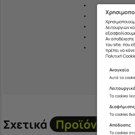
Χρησιμοπο
Χρησιμοποιούμε
λειτουργιών κο
εξασφαλίσουμε
Αν αποδέχεστε 
του site, που 
πρέπει να κάνε
Πολιτική Cooki
Αναγκαία
Αυτά τα cooki
Λειτουργικ
Τα cookies λε
Διαφήμιση
Τα cookies δι
Σχετικά
Προϊόντα
Απόδοσης
Τα cookies στ