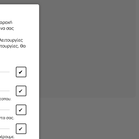
παροχή
 να σας
λειτουργίες
ιτουργίες, θα
✔
✔
τοπου.
✔
ντα σας.
✔
φέρουμε.