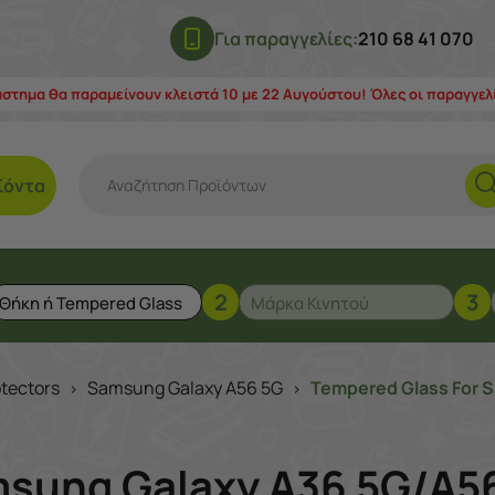
Για παραγγελίες:
210 68 41 070
άστημα θα παραμείνουν κλειστά 10 με 22 Αυγούστου! Όλες οι παραγγε
ϊόντα
2
3
tectors
Samsung Galaxy A56 5G
Tempered Glass For S
>
>
sung Galaxy A36 5G/A56 