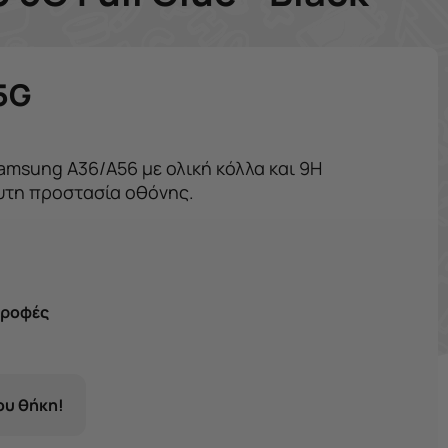
5G
 Samsung A36/A56 με ολική κόλλα και 9H
υτη προστασία οθόνης.
τροφές
σου θήκη!