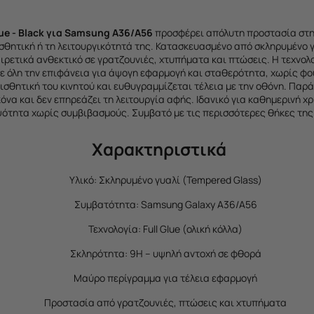
lue - Black για Samsung A36/A56
προσφέρει απόλυτη προστασία στη
ισθητική ή τη λειτουργικότητά της. Κατασκευασμένο από σκληρυμένο 
ιρετικά ανθεκτικό σε γρατζουνιές, χτυπήματα και πτώσεις. Η τεχνολο
ε όλη την επιφάνεια για άψογη εφαρμογή και σταθερότητα, χωρίς φο
ισθητική του κινητού και ευθυγραμμίζεται τέλεια με την οθόνη. Παρ
όνα και δεν επηρεάζει τη λειτουργία αφής. Ιδανικό για καθημερινή 
ψότητα χωρίς συμβιβασμούς. Συμβατό με τις περισσότερες θήκες της
Χαρακτηριστικά
Υλικό: Σκληρυμένο γυαλί (Tempered Glass)
Συμβατότητα: Samsung Galaxy A36/A56
Τεχνολογία: Full Glue (ολική κόλλα)
Σκληρότητα: 9H – υψηλή αντοχή σε φθορά
Μαύρο περίγραμμα για τέλεια εφαρμογή
Προστασία από γρατζουνιές, πτώσεις και χτυπήματα