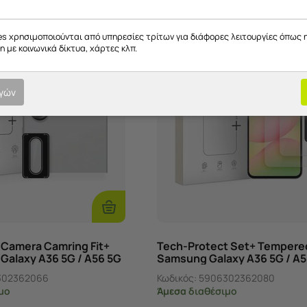
es χρησιμοποιούνται από υπηρεσίες τρίτων για διάφορες λειτουργίες όπως 
 με κοινωνικά δίκτυα, χάρτες κλπ.
ογών
Προσθήκη
Στο
Καλάθι
 Camera Camring Fit+
Tech-Protect Set+ Tempere
Galaxy A36 5G / A56 5G
Samsung Galaxy A36 5G / A5
302362066
Κωδικός:
5906302362080
μο
Άμεσα
διαθέσιμο