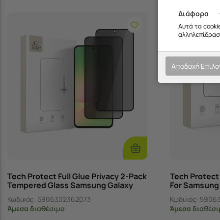
Διάφορα
Αυτά τα cooki
αλληλεπίδραση
Αποδοχή Επιλ
Προσθήκη
Στο
Καλάθι
Tech Protect Full Glue Privacy 2-Pack
Tech Protect
Tempered Glass Samsung Galaxy
For Samsung 
A36 5G / A56 5G -Black
Κωδικός:
5906302362073
Κωδικός:
5906
Άμεσα
διαθέσιμο
Άμεσα
διαθέσι