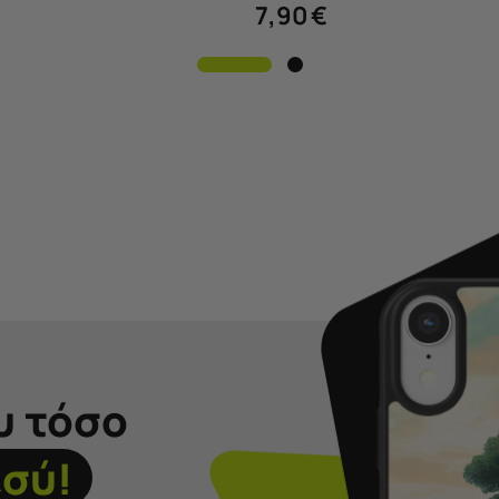
7,90
€
υ τόσο
εσύ!