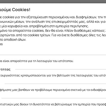
Υψηλή διαφάνεια & καθαρότητα εικόνας
ιούμε Cookies!
Δεν επηρεάζει τη λειτουργία αφής
 cookies για την εξατομίκευση περιεχομένου και διαφημίσεων, την 
Αντιχαρακτικό και αντικραδασμικό
ινωνικών μέσων, την ανάλυση της επισκεψιμότητάς μας, αλλά και για
 μία κορυφαία και απροβλημάτιστη εμπειρία περιήγησης.
Εύκολη τοποθέτηση χωρίς φυσαλίδες
μόνο τα απαραίτητα cookies, δεν θα είναι πλέον διαθέσιμες κάποιες 
εξαρτώνται από τα cookies τρίτων. Για να έχετε διαθέσιμες όλες τις λε
Case-friendly: Συμβατό με τις περισσότερες θήκες
τε αποδοχή όλων.
es
es είναι απαραίτητα για τη λειτουργία του ιστότοπου.
ότητας
ιτουργικότητας χρησιμοποιούνται για την βελτίωση της λειτουργίας του ιστό
ς
αφήμισης μας βοηθουν να προβάλουμε περιεχομένο σχετικά με τα ενδιαφέρο
ατιστικών μας δίνουν τη δυνατότητα να βελτιώνουμε την εμπειρία που προσ