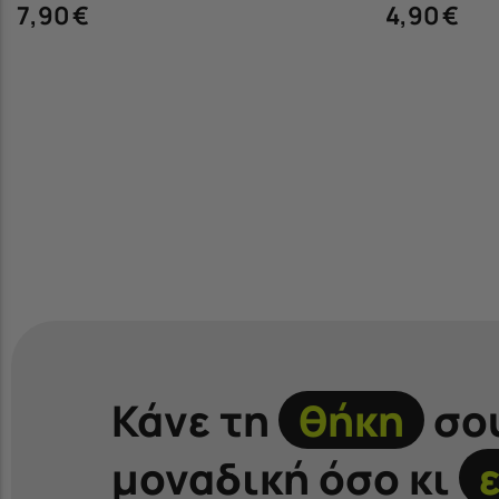
7,90
€
4,90
€
Κάνε τη
θήκη
σο
μοναδική όσο κι