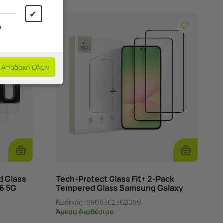
✔
η
Αποδοχή Όλων
Προσθήκη
Προσθήκη
Στο
Στο
Καλάθι
Καλάθι
d Glass
Tech-Protect Glass Fit+ 2-Pack
6 5G
Tempered Glass Samsung Galaxy
A36 5G / A56 5G
Κωδικός:
5906302362059
Άμεσα
διαθέσιμο