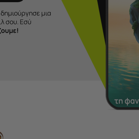
ι δημιούργησε μια
λ σου. Εσύ
ζουμε!