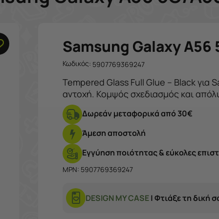
Samsung Galaxy A56 
Κωδικός:
5907769369247
Tempered Glass Full Glue – Black για
αντοχή. Κομψός σχεδιασμός και απόλ
Δωρεάν μεταφορικά από 30€
Άμεση αποστολή
Εγγύηση ποιότητας & εύκολες επισ
MPN: 5907769369247
DESIGN MY CASE
| Φτιάξε τη δική 