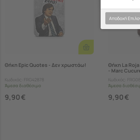
Αποδοχή Επιλ
Επιλογές
Θήκη Epic Quotes - Δεν χρωστάω!
Θήκη La Roj
- Marc Cucure
Κωδικός:
FRG42878
Κωδικός:
FRG0
Άμεσα
διαθέσιμο
Άμεσα
διαθέσι
9,90
€
9,90
€