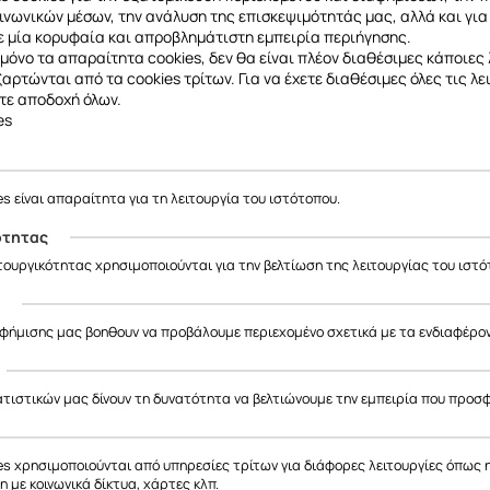
ινωνικών μέσων, την ανάλυση της επισκεψιμότητάς μας, αλλά και για
γή μας στο φυσικό κατάστημα
Frogs
,
Ανδρέα Παπανδρέου 75, Χαλάν
 μία κορυφαία και απροβλημάτιστη εμπειρία περιήγησης.
περισσότερα σχέδια και λύσεις για το κινητό σου.
μόνο τα απαραίτητα cookies, δεν θα είναι πλέον διαθέσιμες κάποιες 
εξαρτώνται από τα cookies τρίτων. Για να έχετε διαθέσιμες όλες τις λε
τε αποδοχή όλων.
es
es είναι απαραίτητα για τη λειτουργία του ιστότοπου.
ότητας
ιτουργικότητας χρησιμοποιούνται για την βελτίωση της λειτουργίας του ιστό
ς
αφήμισης μας βοηθουν να προβάλουμε περιεχομένο σχετικά με τα ενδιαφέρο
ατιστικών μας δίνουν τη δυνατότητα να βελτιώνουμε την εμπειρία που προσ
es χρησιμοποιούνται από υπηρεσίες τρίτων για διάφορες λειτουργίες όπως 
 με κοινωνικά δίκτυα, χάρτες κλπ.