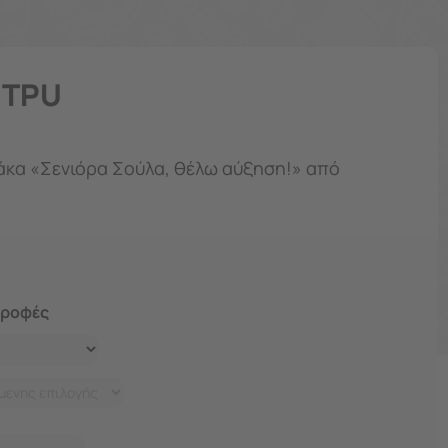
e TPU
τάκα «Σενιόρα Σούλα, θέλω αύξηση!» από
τροφές