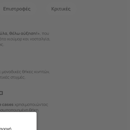
Επιστροφές
Κριτικές
ύλα, θέλω αύξηση!»
, που
άτο χιούμορ και νοσταλγία,
ης.
 μοναδικές θήκες κινητών,
τικές στιγμές.
α
 cases
χρησιμοποιώντας
οσωποποιημένη θήκη.
παροχή