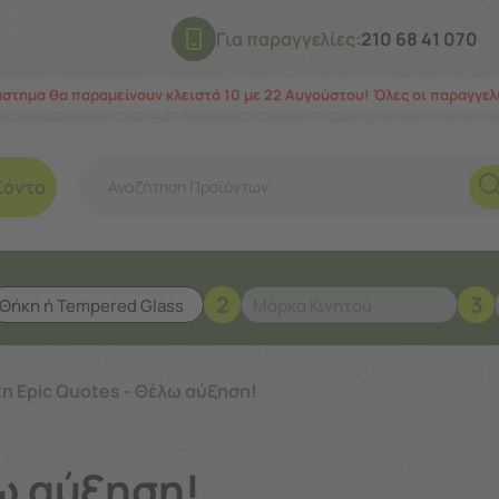
Για παραγγελίες:
210 68 41 070
άστημα θα παραμείνουν κλειστά 10 με 22 Αυγούστου! Όλες οι παραγγε
ϊόντα
2
3
η Epic Quotes - Θέλω αύξηση!
λω αύξηση!