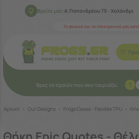
Βρείτε μας:
Α.Παπανδρέου 75 - Χαλάνδρι
Το φυσικό και το ηλεκτρονικό μας κατ
Προ
1
Βρες το προϊόν που σου ταιριάζει
Αρχική
Our Designs
Frogs Cases - Flexible TPU
Θήκ
>
>
>
Θήκη Epic Quotes - Θέ