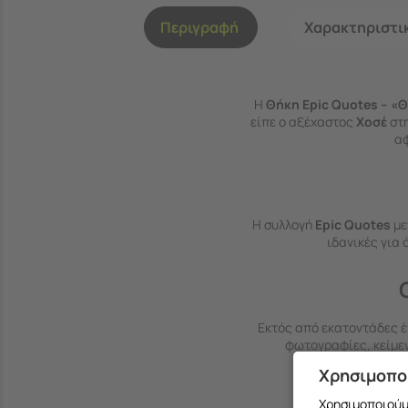
Περιγραφή
Χαρακτηριστι
Η
Θήκη Epic Quotes – «
είπε ο αξέχαστος
Χοσέ
στη
αφ
Η συλλογή
Epic Quotes
με
ιδανικές για 
Εκτός από εκατοντάδες έτ
φωτογραφίες, κείμε
Χρησιμοπο
Χρησιμοποιούμε