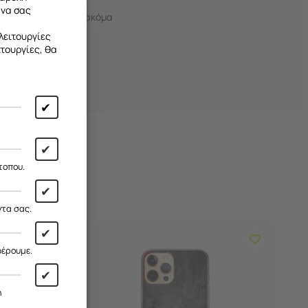
 να σας
δρι
, όπου θα βρεις ακόμα
λειτουργίες
ιτουργίες, θα
✔
✔
τοπου.
✔
ντα σας.
✔
φέρουμε.
✔
η