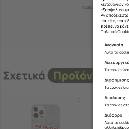
λειτουργιών κο
Ανακάλυψε όλη τη συλλο
εξασφαλίσουμε
Αν αποδέχεστε 
του site, που 
πρέπει να κάνε
Πολιτική Cooki
Αναγκαία
Αυτά τα cooki
Λειτουργικ
Τα cookies λε
Σχετικά
Προϊόντα
Διαφήμιση
Τα cookies δι
Απόδοσης
Τα cookies στ
Διάφορα
Αυτά τα cooki
αλληλεπίδραση