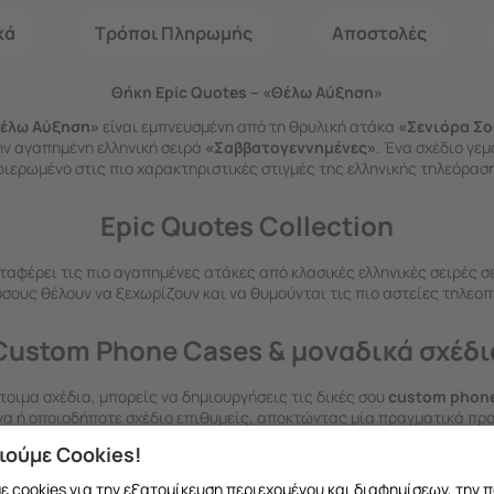
κά
Τρόποι Πληρωμής
Αποστολές
Θήκη Epic Quotes – «Θέλω Αύξηση»
Θέλω Αύξηση»
είναι εμπνευσμένη από τη θρυλική ατάκα
«Σενιόρα Σο
ν αγαπημένη ελληνική σειρά
«Σαββατογεννημένες»
. Ένα σχέδιο γεμ
ιερωμένο στις πιο χαρακτηριστικές στιγμές της ελληνικής τηλεόρασ
Epic Quotes Collection
ταφέρει τις πιο αγαπημένες ατάκες από κλασικές ελληνικές σειρές σε
όσους θέλουν να ξεχωρίζουν και να θυμούνται τις πιο αστείες τηλεοπ
Custom Phone Cases & μοναδικά σχέδι
οιμα σχέδια, μπορείς να δημιουργήσεις τις δικές σου
custom phone
να ή οποιοδήποτε σχέδιο επιθυμείς, αποκτώντας μία πραγματικά πρ
ιούμε Cookies!
Επισκέψου το κατάστημά μας
 cookies για την εξατομίκευση περιεχομένου και διαφημίσεων, την 