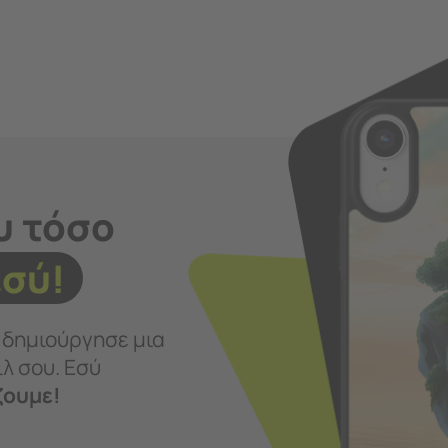
υ τόσο
εσύ!
ι δημιούργησε μια
λ σου. Εσύ
ζουμε!