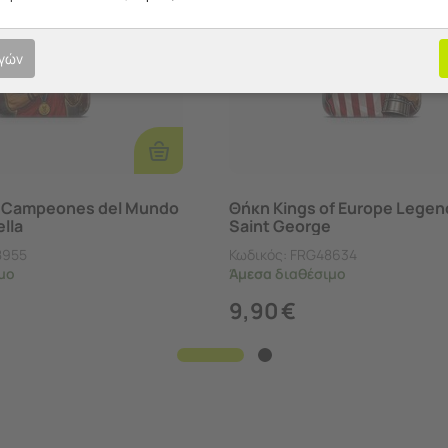
ογών
Επιλογές
a Campeones del Mundo
Θήκη Kings of Europe Legen
lla
Saint George
8955
Κωδικός:
FRG48634
μο
Άμεσα
διαθέσιμο
9,90
€