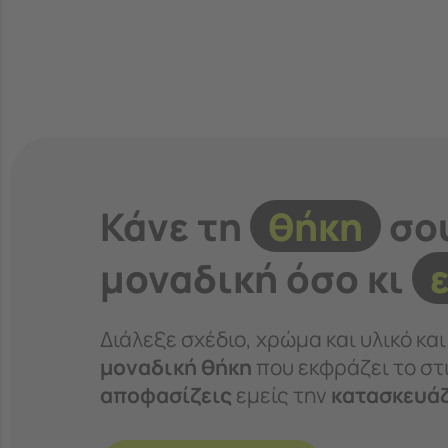
Κάνε τη
θήκη
σο
μοναδική όσο κι
Διάλεξε σχέδιο, χρώμα και υλικό κα
μοναδική θήκη
που εκφράζει το στι
αποφασίζεις
εμείς την
κατασκευά