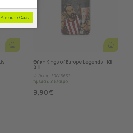
Αποδοχή Όλων
Επιλογές
Επιλογές
ds -
Θήκη Kings of Europe Legends - Kill
Bill
Κωδικός:
FRG15632
Άμεσα
διαθέσιμο
9,90
€