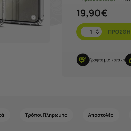
19,90
€
ΠΡΟΣΘΉΚ
Γράψτε μια κριτική
κά
Τρόποι Πληρωμής
Αποστολές