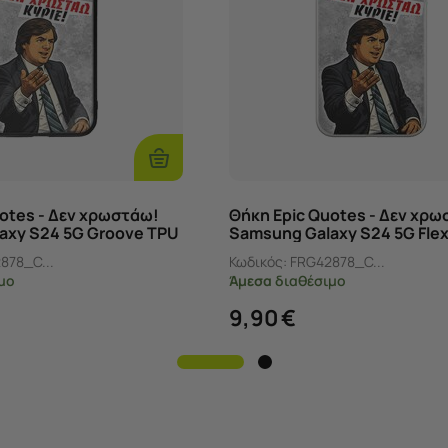
Προσθήκη
Στο
Καλάθι
otes - Δεν χρωστάω!
Θήκη Epic Quotes - Δεν χρω
axy S24 5G Groove TPU
Samsung Galaxy S24 5G Flex
ass και TPU)
(Διάφανη Σιλικόνη)
878_C...
Κωδικός:
FRG42878_C...
μο
Άμεσα
διαθέσιμο
9,90
€