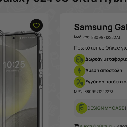
Samsung Gal
Κωδικός:
8809971222273
Δωρεάν μεταφορικ
Άμεση αποστολή
Εγγύηση ποιότητας
MPN: 8809971222273
DESIGN MY CASE
|
Άμεσα
διαθέσιμο
Αποστ