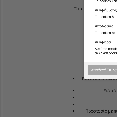
Τα cookies λε
Τα υπερυψωμένα πλαϊν
Διαφήμιση
Τα cookies δι
Απόδοσης
Τα cookies στ
Διάφορα
Αυτά τα cooki
αλληλεπίδραση
Αποδοχή Επιλ
Κρυστάλλινη καθα
Ειδική
Προστασία με π