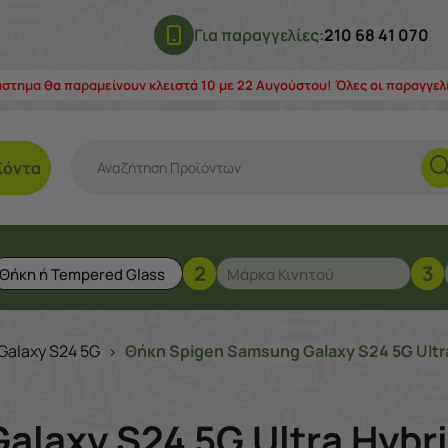
Για παραγγελίες:
210 68 41 070
άστημα θα παραμείνουν κλειστά 10 με 22 Αυγούστου! Όλες οι παραγγε
ϊόντα
2
3
alaxy S24 5G
Θήκη Spigen Samsung Galaxy S24 5G Ultra 
>
laxy S24 5G Ultra Hybrid