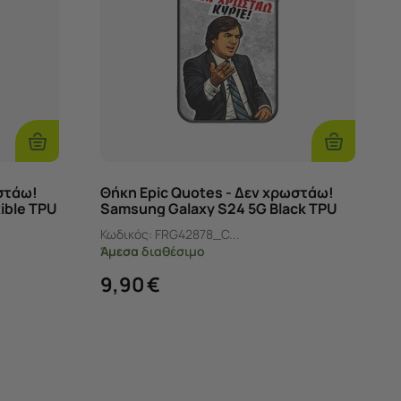
Προσθήκη
Προσθήκη
Στο
Στο
Καλάθι
Καλάθι
στάω!
Θήκη Epic Quotes - Δεν χρωστάω!
ible TPU
Samsung Galaxy S24 5G Black TPU
(Μαύρη Σιλικόνη)
Κωδικός:
FRG42878_C...
Άμεσα
διαθέσιμο
9,90
€