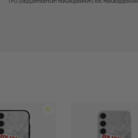
TPU (Θερμοπλαστική πολϋουρεθάνη) και πολυκαρβονικό