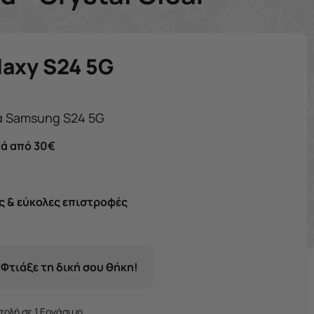
axy S24 5G
Πρωτότυπες θήκες για Samsung S24 5G
ά από 30€
 & εύκολες επιστροφές
 Φτιάξε τη δική σου θήκη!
ολή σε 1 Εργάσιμη