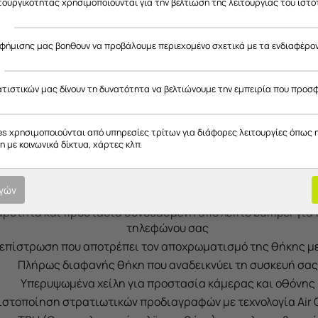
ιτουργικότητας χρησιμοποιούνται για την βελτίωση της λειτουργίας του ιστό
ά θα φροντίσουν για την στρατηγική προστασία και της πί
ς
κάμερας.
αφήμισης μας βοηθουν να προβάλουμε περιεχομένο σχετικά με τα ενδιαφέρο
ατιστικών μας δίνουν τη δυνατότητα να βελτιώνουμε την εμπειρία που προσ
es χρησιμοποιούνται από υπηρεσίες τρίτων για διάφορες λειτουργίες όπως 
 με κοινωνικά δίκτυα, χάρτες κλπ.
ογών
ρότητα και προστασία συνδυασμένη από λεπτό bumper για
τηλεφώνου σας
 επίστρωση που αποτρέπει τον αποχρωματισμό της θήκης με
Πλήρως διαφανής θήκη που αναδεικνύει τη συσκευή σας
Υπερυψωμένα χείλη για προστασία κάμερας και οθόνης
ιστοποίηση στρατιωτικών προδιαγραφών με τεχνολογία Air C