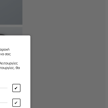
παροχή
 να σας
λειτουργίες
ιτουργίες, θα
✔
✔