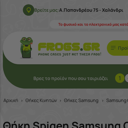
Βρείτε μας:
Α.Παπανδρέου 75 - Χαλάνδρι
Το φυσικό και το ηλεκτρονικό μας κατ
Προ
1
Βρες το προϊόν που σου ταιριάζει
Αρχική
Θήκες Κινητών
Θήκες Samsung
Samsung G
>
>
>
Θήκη Spigen Samsung Ga