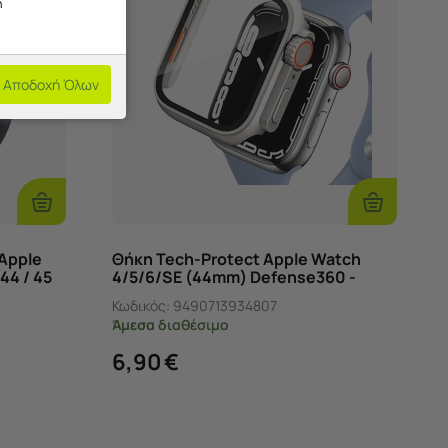
η
Αποδοχή Όλων
Προσθήκη
Προσθήκη
Στο
Στο
Καλάθι
Καλάθι
Apple
Θήκη Tech-Protect Apple Watch
(44 / 45
4/5/6/SE (44mm) Defense360 -
Titanium/Orange
Κωδικός:
9490713934807
Άμεσα
διαθέσιμο
6,90
€