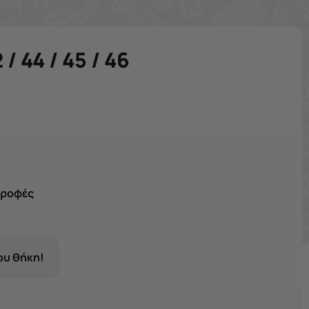
 44 / 45 / 46
τροφές
σου θήκη!