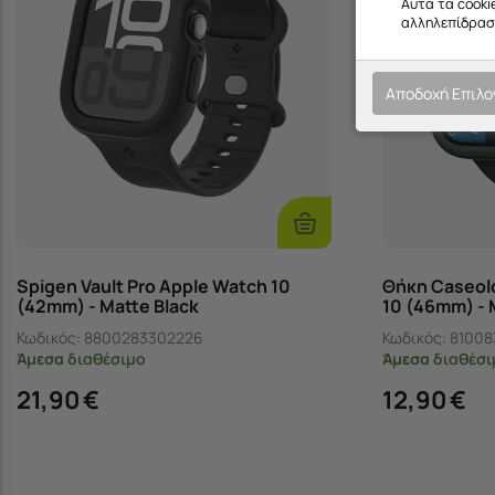
Αυτά τα cooki
αλληλεπίδραση
Αποδοχή Επιλ
Προσθήκη
Στο
Καλάθι
Spigen Vault Pro Apple Watch 10
Θήκη Caseolo
(42mm) - Matte Black
10 (46mm) - 
Κωδικός:
8800283302226
Κωδικός:
81008
Άμεσα
διαθέσιμο
Άμεσα
διαθέσι
21,90
€
12,90
€