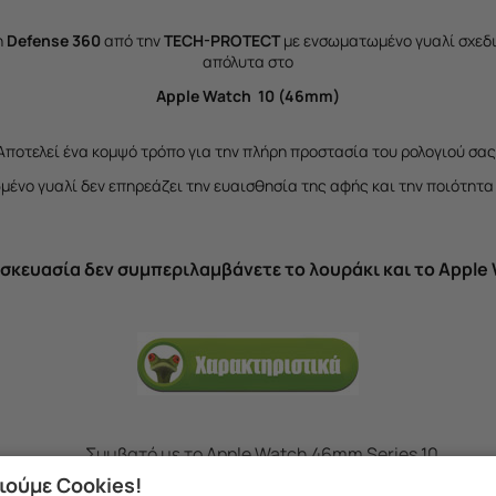
η
Defense 360
από την
TECH-PROTECT
με ενσωματωμένο γυαλί σχεδι
απόλυτα στο
Apple Watch 10 (46mm)
Αποτελεί ένα κομψό τρόπο για την πλήρη προστασία του ρολογιού σας
ένο γυαλί δεν επηρεάζει την ευαισθησία της αφής και την ποιότητα
σκευασία δεν συμπεριλαμβάνετε το λουράκι και το Apple
Συμβατό με το Apple Watch 46mm Series 10
οποθετείται και αφαιρείται πολύ εύκολα χωρίς να αφήνει ση
ιούμε Cookies!