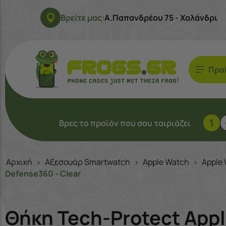
Βρείτε μας:
Α.Παπανδρέου 75 - Χαλάνδρι
Προ
1
Βρες το προϊόν που σου ταιριάζει
Αρχική
Αξεσουάρ Smartwatch
Apple Watch
Apple 
>
>
>
Defense360 - Clear
Θήκη Tech-Protect App