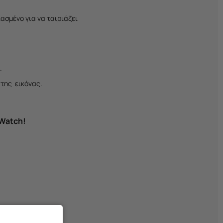
ασμένο για να ταιριάζει
.
 της εικόνας.
 Watch!
μάδια