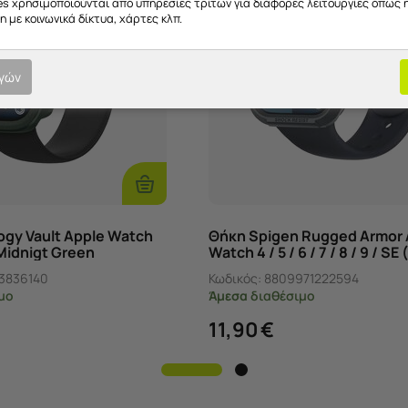
es χρησιμοποιούνται από υπηρεσίες τρίτων για διάφορες λειτουργίες όπως 
 με κοινωνικά δίκτυα, χάρτες κλπ.
ογών
Προσθήκη
Στο
Καλάθι
gy Vault Apple Watch
Θήκη Spigen Rugged Armor 
Midnigt Green
Watch 4 / 5 / 6 / 7 / 8 / 9 / SE 
MM) - Dark Grey
3836140
Κωδικός:
8809971222594
μο
Άμεσα
διαθέσιμο
11,90
€