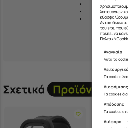
Χρησιμοποιούμε
λειτουργιών κο
εξασφαλίσουμε
Στη 
Αν αποδέχεστε 
του site, που 
πρέπει να κάνε
Πολιτική Cooki
Αναγκαία
Αυτά τα cooki
Λειτουργικ
Τα cookies λε
Σχετικά
Προϊόντα
Διαφήμιση
Τα cookies δι
Απόδοσης
Τα cookies στ
Διάφορα