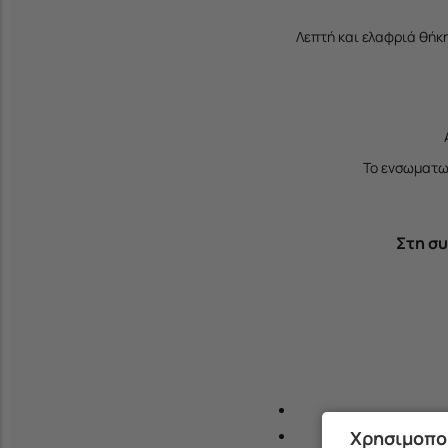
Λεπτή και ελαφριά θήκ
Το ενσωματωμ
Στη συ
Τ
Χρησιμοπο