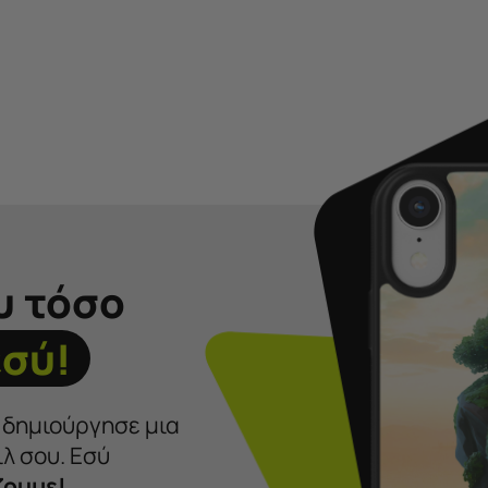
υ τόσο
εσύ!
ι δημιούργησε μια
λ σου. Εσύ
ζουμε!