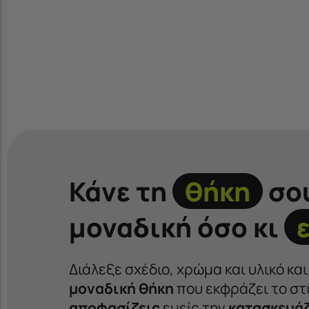
Κάνε τη
θήκη
σο
μοναδική όσο κι
Διάλεξε σχέδιο, χρώμα και υλικό κα
μοναδική θήκη
που εκφράζει το στι
αποφασίζεις
εμείς την
κατασκευά