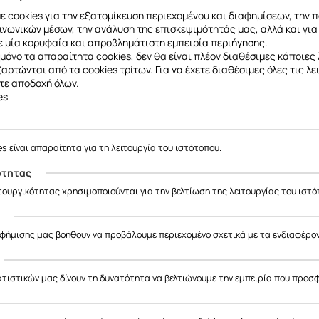
Κομψός και λεπτός σχεδιασμός
 cookies για την εξατομίκευση περιεχομένου και διαφημίσεων, την 
Υλικό: PC + Tempered Glass
ινωνικών μέσων, την ανάλυση της επισκεψιμότητάς μας, αλλά και για
 μία κορυφαία και απροβλημάτιστη εμπειρία περιήγησης.
συσκευασία δεν συμπεριλαμβάνετε το λουράκι και το Appl
μόνο τα απαραίτητα cookies, δεν θα είναι πλέον διαθέσιμες κάποιες 
εξαρτώνται από τα cookies τρίτων. Για να έχετε διαθέσιμες όλες τις λε
τε αποδοχή όλων.
es
es είναι απαραίτητα για τη λειτουργία του ιστότοπου.
ότητας
ιτουργικότητας χρησιμοποιούνται για την βελτίωση της λειτουργίας του ιστό
ς
αφήμισης μας βοηθουν να προβάλουμε περιεχομένο σχετικά με τα ενδιαφέρο
ατιστικών μας δίνουν τη δυνατότητα να βελτιώνουμε την εμπειρία που προσ