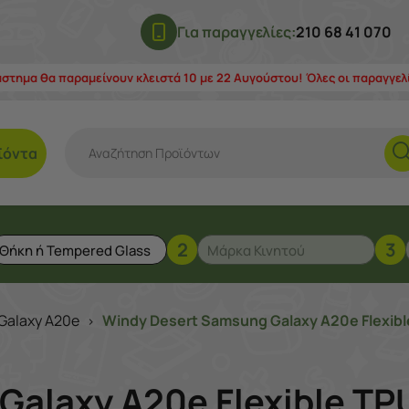
Για παραγγελίες:
210 68 41 070
άστημα θα παραμείνουν κλειστά 10 με 22 Αυγούστου! Όλες οι παραγγε
ϊόντα
2
3
Galaxy A20e
Windy Desert Samsung Galaxy A20e Flexibl
>
alaxy A20e Flexible TP