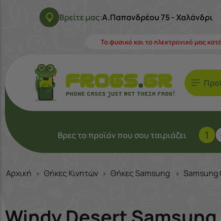
Βρείτε μας:
Α.Παπανδρέου 75 - Χαλάνδρι
Το φυσικό και το ηλεκτρονικό μας κατ
Προ
1
Βρες το προϊόν που σου ταιριάζει
Αρχική
Θήκες Κινητών
Θήκες Samsung
Samsung 
>
>
>
Windy Desert Samsung G