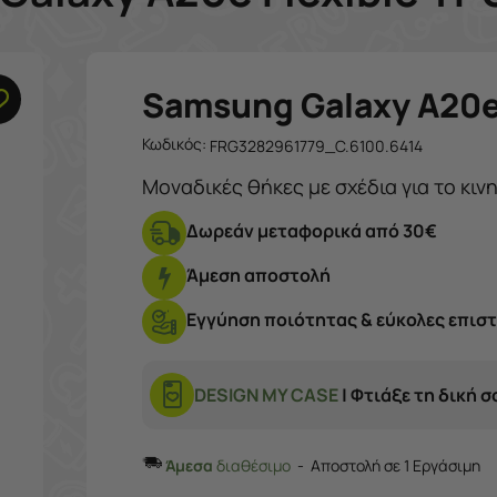
Samsung Galaxy A20
Κωδικός:
FRG3282961779_C.6100.6414
Μοναδικές θήκες με σχέδια για το κιν
Δωρεάν μεταφορικά από 30€
Άμεση αποστολή
Εγγύηση ποιότητας & εύκολες επισ
DESIGN MY CASE
| Φτιάξε τη δική 
Άμεσα
διαθέσιμο
Αποστολή σε 1 Εργάσιμη