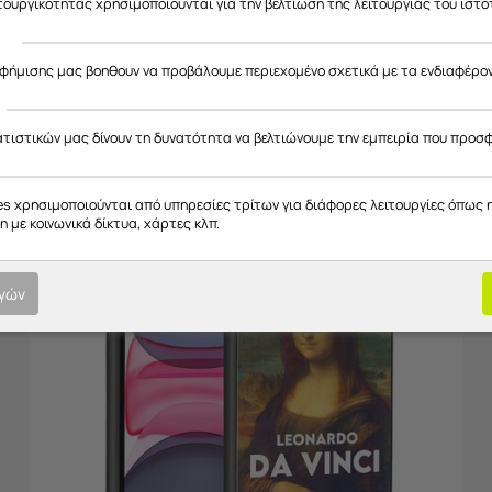
ιτουργικότητας χρησιμοποιούνται για την βελτίωση της λειτουργίας του ιστό
ς
αφήμισης μας βοηθουν να προβάλουμε περιεχομένο σχετικά με τα ενδιαφέρο
3)Θήκες Black TPU (Μαύρη Σιλικόνη)
Θήκες από σιλικόνη με εκτύπωση στο πίσω μέρος και μαύρα πλαϊνά
ατιστικών μας δίνουν τη δυνατότητα να βελτιώνουμε την εμπειρία που προσ
es χρησιμοποιούνται από υπηρεσίες τρίτων για διάφορες λειτουργίες όπως 
 με κοινωνικά δίκτυα, χάρτες κλπ.
ογών