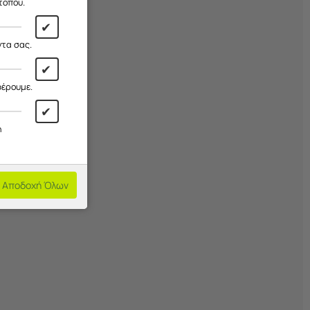
τοπου.
✔
ντα σας.
✔
φέρουμε.
✔
η
Αποδοχή Όλων