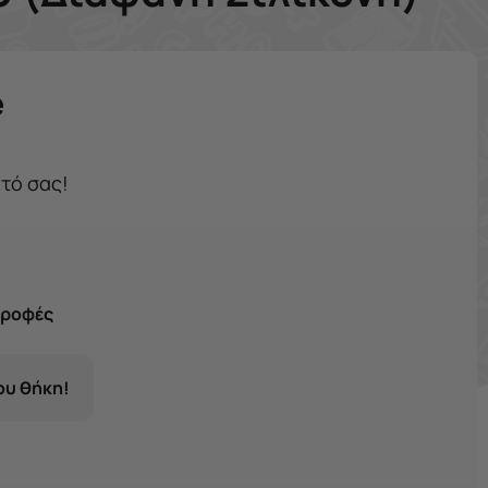
e
ητό σας!
τροφές
σου θήκη!