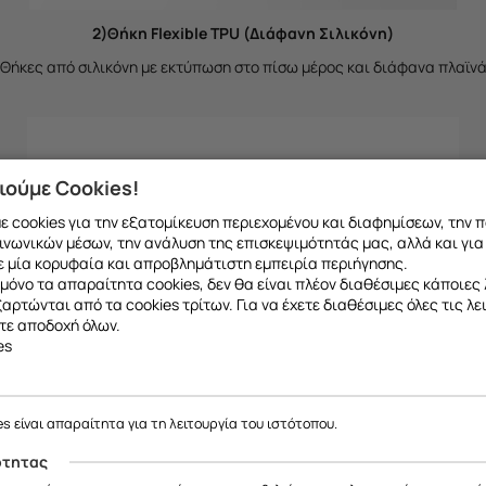
2)Θήκη Flexible TPU (Διάφανη Σιλικόνη)
Θήκες από σιλικόνη με εκτύπωση στο πίσω μέρος και διάφανα πλαϊν
ιούμε Cookies!
 cookies για την εξατομίκευση περιεχομένου και διαφημίσεων, την 
ινωνικών μέσων, την ανάλυση της επισκεψιμότητάς μας, αλλά και για
 μία κορυφαία και απροβλημάτιστη εμπειρία περιήγησης.
μόνο τα απαραίτητα cookies, δεν θα είναι πλέον διαθέσιμες κάποιες 
εξαρτώνται από τα cookies τρίτων. Για να έχετε διαθέσιμες όλες τις λε
τε αποδοχή όλων.
es
es είναι απαραίτητα για τη λειτουργία του ιστότοπου.
ότητας