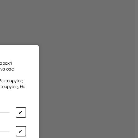
ά
παροχή
 να σας
λειτουργίες
ιτουργίες, θα
✔
✔