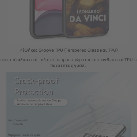
4)Θήκες Groove TPU (Tempered Glass και TPU)
δυση από
πλαστικό
, πλαϊνά μαύρου χρώματος από
ανθεκτικό TPU
κ
ποιότητας γυαλί