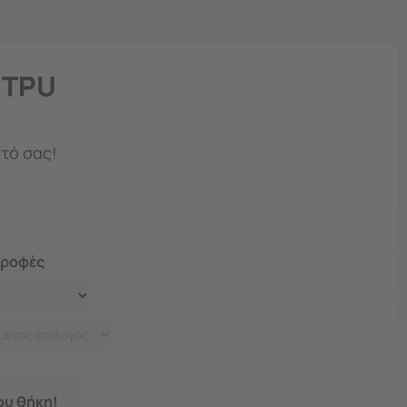
e TPU
ητό σας!
τροφές
σου θήκη!