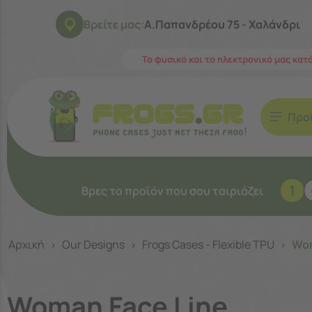
Βρείτε μας:
Α.Παπανδρέου 75 - Χαλάνδρι
Το φυσικό και το ηλεκτρονικό μας κατ
Προ
1
Βρες το προϊόν που σου ταιριάζει
Αρχική
Our Designs
Frogs Cases - Flexible TPU
Wom
>
>
>
Woman Face Line