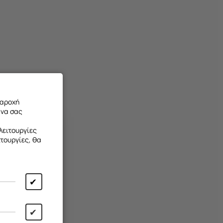
ά
παροχή
 να σας
λειτουργίες
ιτουργίες, θα
✔
✔