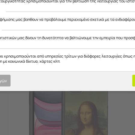
ιτουργικότητας χρησιμοποιούνται για την βελτίωση της λειτουργίας του ιστό
ς
αφήμισης μας βοηθουν να προβάλουμε περιεχομένο σχετικά με τα ενδιαφέρο
ατιστικών μας δίνουν τη δυνατότητα να βελτιώνουμε την εμπειρία που προσ
3)Θήκες Black TPU (Μαύρη Σιλικόνη)
es χρησιμοποιούνται από υπηρεσίες τρίτων για διάφορες λειτουργίες όπως 
Θήκες από σιλικόνη με εκτύπωση στο πίσω μέρος και μαύρα πλαϊνά
 με κοινωνικά δίκτυα, χάρτες κλπ.
ογών