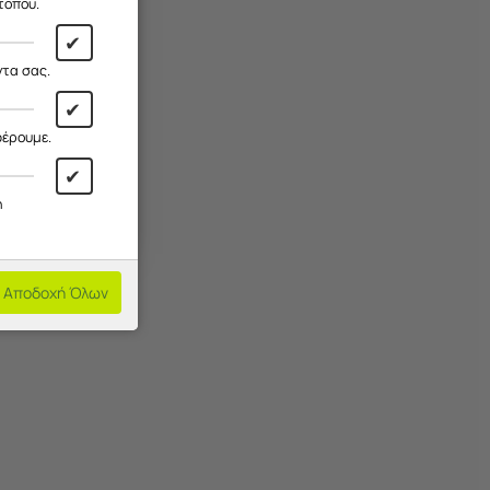
τοπου.
✔
ντα σας.
✔
φέρουμε.
✔
η
Αποδοχή Όλων