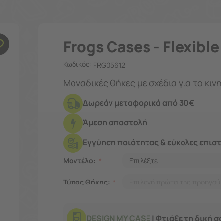
Frogs Cases - Flexibl
Κωδικός:
FRG05612
Μοναδικές θήκες με σχέδια για το κιν
Δωρεάν μεταφορικά από 30€
Άμεση αποστολή
Εγγύηση ποιότητας & εύκολες επισ
Μοντέλο:
Τύπος Θήκης:
DESIGN MY CASE
| Φτιάξε τη δική 