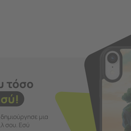
υ τόσο
εσύ!
ι δημιούργησε μια
λ σου. Εσύ