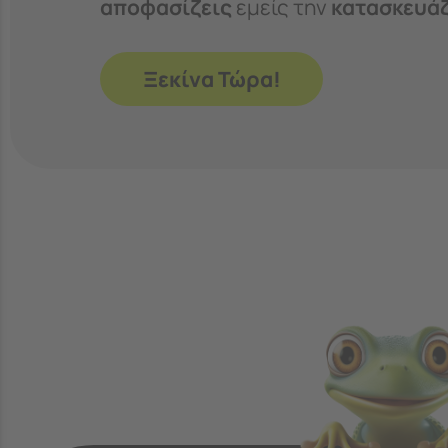
αποφασίζεις
εμείς την
κατασκευά
Ξεκίνα Τώρα!