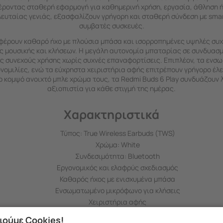
έροντας σταθερή εφαρμογή για καθημερινή χρήση, εργασία, άθληση 
λευταίας γενιάς, εξασφαλίζουν γρήγορη και σταθερή σύνδεση με smar
συμβατές συσκευές.
σφέρουν καθαρό ήχο με πλούσια μπάσα και ισορροπημένες υψηλές συ
ς μουσικής και κλήσεων. Η μεγάλη αυτονομία μπαταρίας σε συνδυασμ
ες συνεχούς χρήσης χωρίς συχνές επαναφορτίσεις. Επιπλέον, τα εν
ομιλίες, ενώ τα εύχρηστα χειριστήρια αφής επιτρέπουν γρήγορο έλε
 κομψό ανοιχτό μπλε χρώμα τους, τα Redmi Buds 6 Play συνδυάζουν λ
αξιοπιστία για κάθε στιγμή της ημέρας.
Χαρακτηριστικά
Τύπος: True Wireless Earbuds (TWS)
Χρώμα: White
Συνδεσιμότητα: Bluetooth
Εργονομικός και ελαφρύς σχεδιασμός
Καθαρός ήχος με ενισχυμένα μπάσα
Ενσωματωμένο μικρόφωνο για κλήσεις
Χειριστήρια αφής
Συμβατότητα με Android & iOS
ιούμε Cookies!