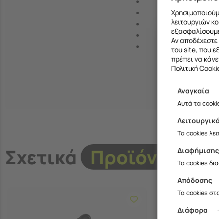
Χρησιμοποιούμε
λειτουργιών κο
εξασφαλίσουμε
Αν αποδέχεστε 
του site, που 
πρέπει να κάνε
Πολιτική Cooki
Αναγκαία
Αυτά τα cooki
Λειτουργικ
Τα cookies λε
Σχετικά
Προϊόντα
Διαφήμιση
Τα cookies δι
Απόδοσης
Τα cookies στ
Διάφορα