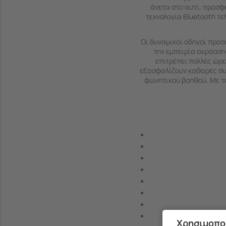
άνετα στο αυτί, προσφ
τεχνολογία Bluetooth τε
Οι δυναμικοί οδηγοί προ
την εμπειρία ακρόαση
επιτρέπει πολλές ώρ
εξασφαλίζουν καθαρές συν
φωνητικού βοηθού. Με το
Χρησιμοπο