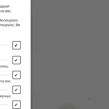
παροχή
 να σας
λειτουργίες
ιτουργίες, θα
✔
✔
τοπου.
✔
ντα σας.
✔
φέρουμε.
✔