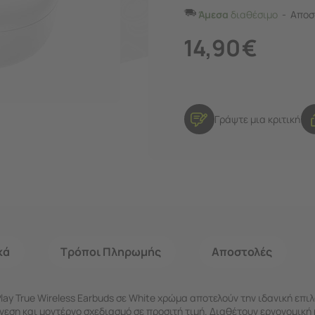
Άμεσα
διαθέσιμο
Αποστ
14,90
€
Γράψτε μια κριτική
κά
Τρόποι Πληρωμής
Αποστολές
Play True Wireless Earbuds σε White χρώμα αποτελούν την ιδανική επι
νεση και μοντέρνο σχεδιασμό σε προσιτή τιμή. Διαθέτουν εργονομικ