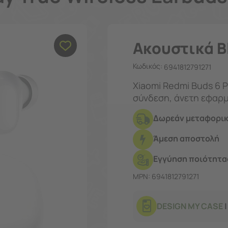
Ακουστικά B
Κωδικός:
6941812791271
Xiaomi Redmi Buds 6 P
σύνδεση, άνετη εφαρμ
Δωρεάν μεταφορικ
Άμεση αποστολή
Εγγύηση ποιότητας
MPN: 6941812791271
DESIGN MY CASE
|