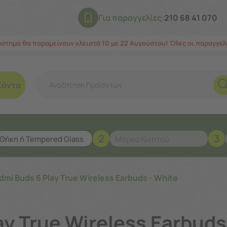
Για παραγγελίες:
210 68 41 070
άστημα θα παραμείνουν κλειστά 10 με 22 Αυγούστου! Όλες οι παραγγε
ϊόντα
2
3
dmi Buds 6 Play True Wireless Earbuds - White
y True Wireless Earbuds