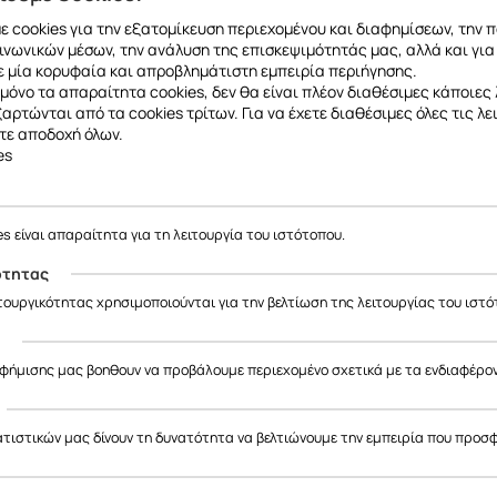
Θήκη φόρτισης για επιπλέον αυτονομία
 cookies για την εξατομίκευση περιεχομένου και διαφημίσεων, την 
Γρήγορη και σταθερή ασύρματη σύνδεση
ινωνικών μέσων, την ανάλυση της επισκεψιμότητάς μας, αλλά και για
Ιδανικά για μουσική, κλήσεις και gaming
 μία κορυφαία και απροβλημάτιστη εμπειρία περιήγησης.
Φωνητικός βοηθός με ένα άγγιγμα
μόνο τα απαραίτητα cookies, δεν θα είναι πλέον διαθέσιμες κάποιες 
Μέχρι 36 Ωρες λειτουργίας μαζί με τη θήκη.
εξαρτώνται από τα cookies τρίτων. Για να έχετε διαθέσιμες όλες τις λε
τε αποδοχή όλων.
es
es είναι απαραίτητα για τη λειτουργία του ιστότοπου.
ότητας
ιτουργικότητας χρησιμοποιούνται για την βελτίωση της λειτουργίας του ιστό
ς
αφήμισης μας βοηθουν να προβάλουμε περιεχομένο σχετικά με τα ενδιαφέρο
ατιστικών μας δίνουν τη δυνατότητα να βελτιώνουμε την εμπειρία που προσ