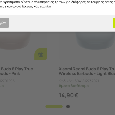
es χρησιμοποιούνται από υπηρεσίες τρίτων για διάφορες λειτουργίες όπως 
 με κοινωνικά δίκτυα, χάρτες κλπ.
ογών
Προσθήκη
Στο
Καλάθι
 Buds 6 Play True
Xiaomi Redmi Buds 6 Play Tr
uds - Pink
Wireless Earbuds - Light Blu
12791295
Κωδικός:
6941812737071
μο
Άμεσα
διαθέσιμο
14,90
€