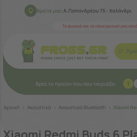
Βρείτε μας:
Α.Παπανδρέου 75 - Χαλάνδρι
Το φυσικό και το ηλεκτρονικό μας κατ
Προ
1
Βρες το προϊόν που σου ταιριάζει
Αρχική
Ακουστικά
Ακουστικά Bluetooth
Xiaomi Re
>
>
>
Xiaomi Redmi Buds 6 Pla