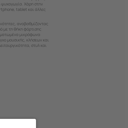
ή ψυχαγωγία. Χάρη στην
tphone, tablet και άλλες
χνότητες, αναβαθμίζοντας
ό με τη θήκη φόρτισης
σωματωμένα μικρόφωνα
γχο μουσικής, κλήσεων και
ειτουργικότητα, στυλ και