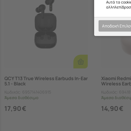
Αυτά τα cooki
αλληλεπίδραση
Αποδοχή Επιλ
Προσθήκη
Στο
Καλάθι
QCY T13 True Wireless Earbuds In-Ear
Xiaomi Redmi
5.1 - Black
Wireless Earb
Κωδικός:
6957141406915
Κωδικός:
69418
Άμεσα
διαθέσιμο
Άμεσα
διαθέσι
17,90
€
14,90
€