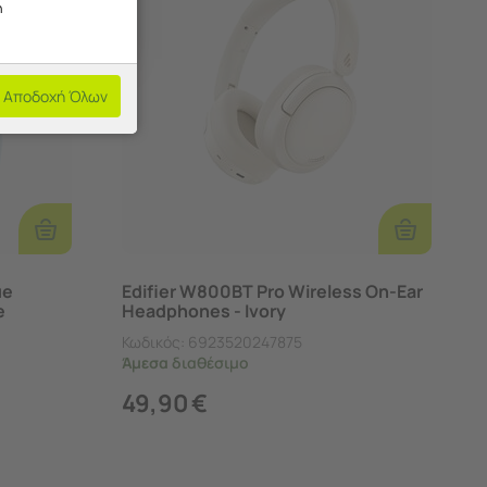
η
Αποδοχή Όλων
Προσθήκη
Προσθήκη
Στο
Στο
Καλάθι
Καλάθι
ue
Edifier W800BT Pro Wireless On-Ear
e
Headphones - Ivory
Κωδικός:
6923520247875
Άμεσα
διαθέσιμο
49,90
€