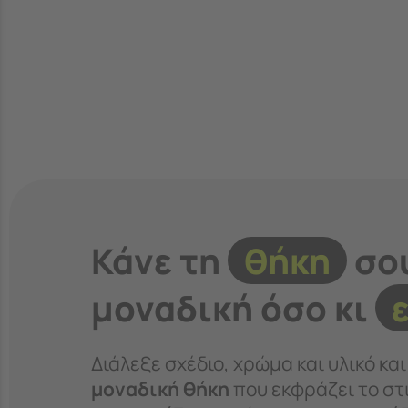
Κάνε τη
θήκη
σο
μοναδική όσο κι
Διάλεξε σχέδιο, χρώμα και υλικό κα
μοναδική θήκη
που εκφράζει το στι