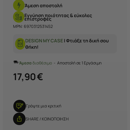
κινήσει.
Άμεση αποστολή
Εγγύηση ποιότητας & εύκολες
επιστροφές
MPN: 6970312531452
DESIGN MY CASE
| Φτιάξε τη δική σου
θήκη!
Άμεσα
διαθέσιμο
Αποστολή σε 1 Εργάσιμη
17,90
€
Γράψτε μια κριτική
SHARE / ΚΟΙΝΟΠΟΙΗΣΗ