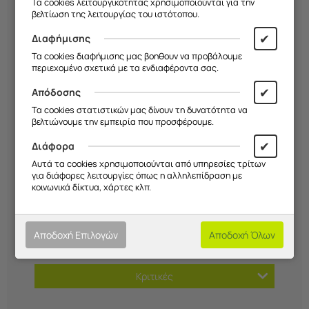
Τα cookies λειτουργικότητας χρησιμοποιούνται για την
Μικρόφωνο με ακύρωση θορύβου
βελτίωση της λειτουργίας του ιστότοπου.
Συμβατό με Android και iOS
✔
Διαφήμισης
Βάρος: Μόλις 20 γραμμάρια
Τα cookies διαφήμισης μας βοηθουν να προβάλουμε
περιεχομένο σχετικά με τα ενδιαφέροντα σας.
Χρώμα: Μαύρο
✔
Απόδοσης
Τα cookies στατιστικών μας δίνουν τη δυνατότητα να
βελτιώνουμε την εμπειρία που προσφέρουμε.
Χαρακτηριστικά
✔
Διάφορα
Αυτά τα cookies χρησιμοποιούνται από υπηρεσίες τρίτων
Τρόποι Πληρωμής
για διάφορες λειτουργίες όπως η αλληλεπίδραση με
κοινωνικά δίκτυα, χάρτες κλπ.
Αποστολές
Αποδοχή Επιλογών
Αποδοχή Όλων
Επιστροφές
Κριτικές