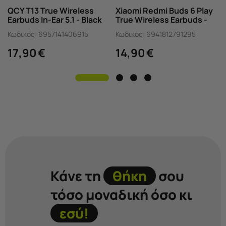
QCY T13 True Wireless
Xiaomi Redmi Buds 6 Play
Earbuds In-Ear 5.1 - Black
True Wireless Earbuds -
Pink
Κωδικός:
6957141406915
Κωδικός:
6941812791295
17,90
€
14,90
€
Κάνε τη
θήκη
σου
τόσο μοναδική όσο κι
εσύ!