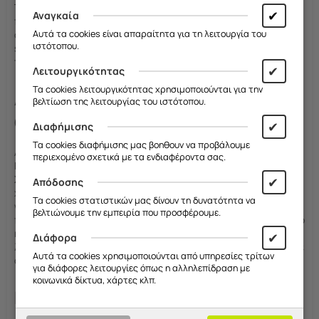
Το Frogs.gr διαθέτει μια μεγάλη ποικιλία από θήκες για
✔
Αναγκαία
περισσότερα από 550 κινητά μοντέλα, ώστε να καλύψουμε τις
Αυτά τα cookies είναι απαραίτητα για τη λειτουργία του
ανάγκες όλων των πελατών μας. Από τα πιο δημοφιλή
ιστότοπου.
smartphones μέχρι τα λιγότερο συνηθισμένα μοντέλα, έχουμε
τη θήκη που ψάχνετε για το κινητό σας.
✔
Λειτουργικότητας
Τα cookies λειτουργικότητας χρησιμοποιούνται για την
Δημιουργήστε την Μοναδική Σας
βελτίωση της λειτουργίας του ιστότοπου.
Θήκη
✔
Διαφήμισης
Τα cookies διαφήμισης μας βοηθουν να προβάλουμε
Αν δεν βρείτε το σχέδιο που σας ταιριάζει, μην ανησυχείτε! Στο
περιεχομένο σχετικά με τα ενδιαφέροντα σας.
Frogs.gr
μπορείτε να δημιουργήσετε τη δική σας
μοναδική
Χριστουγεννιάτικη θήκη
με το προσωπικό σας σχέδιο, είτε
✔
Απόδοσης
χρησιμοποιώντας το
online εργαλείο σχεδίασης
μας στο
Τα cookies στατιστικών μας δίνουν τη δυνατότητα να
website μας, είτε με τη βοήθεια του εξειδικευμένου
βελτιώνουμε την εμπειρία που προσφέρουμε.
προσωπικού μας στο φυσικό μας κατάστημα στο Χαλάνδρι. Στο
κατάστημα μας στην οδό Ανδρέα Παπανδρέου 75, μπορείτε σε
✔
Διάφορα
λίγα λεπτά να φτιάξετε την τέλεια θήκη και να την παραλάβετε
Αυτά τα cookies χρησιμοποιούνται από υπηρεσίες τρίτων
άμεσα.
για διάφορες λειτουργίες όπως η αλληλεπίδραση με
κοινωνικά δίκτυα, χάρτες κλπ.
Εορταστική Σαφήνεια & Στυλ