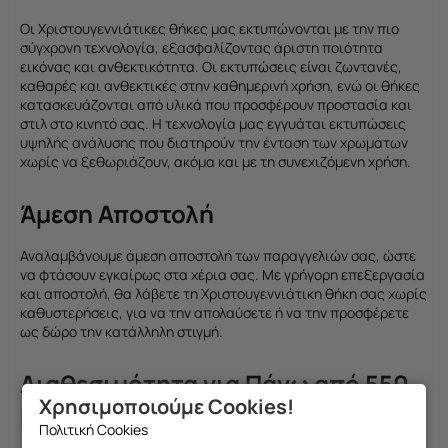
Οι Χριστουγεννιάτικες θήκες μας εκτυπώνονται με την πιο
σύγχρονη τεχνολογία, εξασφαλίζοντας άριστη ποιότητα
εικόνας και ανθεκτικότητα. Οι εκτυπώσεις είναι ζωντανές,
καθαρές και ανθεκτικές στην καθημερινή χρήση, ενώ οι θήκες
κατασκευάζονται από υλικά που προσφέρουν προστασία και
στιλ στο κινητό σας. Η τεχνολογία μας εγγυάται εκτυπώσεις
υψηλής ανάλυσης που διατηρούν την ένταση των χρωμάτων
χωρίς να ξεθωριάζουν, ακόμα και με τη συνεχιζόμενη χρήση.
Άμεση Αποστολή
Αναλαμβάνουμε άμεση αποστολή των παραγγελιών σας, ώστε
να φτάσουν εγκαίρως στα χέρια σας. Με γρήγορη επεξεργασία
και αποστολή, θα λάβετε τη Χριστουγεννιάτικη θήκη σας χωρίς
καθυστερήσεις, για να την απολαύσετε ή να την προσφέρετε
ως δώρο την κατάλληλη στιγμή.
Διαθεσιμότητα για Πάνω από 550
Χρησιμοποιούμε Cookies!
Μοντέλα
Πολιτική Cookies