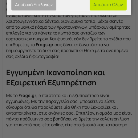
Φέτος τα Χριστούγεννα, ξεχωρίστε με μια Χριστουγεννιάτικη
Αποδοχή Επιλογών
Αποδοχή Όλων
θήκη που όχι μόνο προστατεύει το κινητό σας, αλλά
ενσωματώνει και το πνεύμα των γιορτών. Από σχέδια με
Χριστουγεννιάτικα δέντρα, χιονισμένα τοπία, μέχρι σκηνές
από το μαγικό κόσμο των Χριστουγέννων, υπάρχουν αμέτρητες
επιλογές για να κάνετε το κινητό σας αντάξιο των
εορταστικών ημερών. Και φυσικά, εάν δεν βρείτε το σχέδιο που
επιθυμείτε, το
Frogs.gr
σας δίνει τη δυνατότητα να
δημιουργήσετε τη δική σας προσωπική θήκη με το αγαπημένο
σας σχέδιο ή φωτογραφία!
Εγγυημένη Ικανοποίηση και
Εξαιρετική Εξυπηρέτηση
Με το
Frogs.gr
, η ποιότητα και η εξυπηρέτηση είναι
εγγυημένες. Με την παραγγελία σας, μπορείτε να είστε
σίγουροι ότι θα παραλάβετε μία θήκη που ξεχωρίζει και
ανταποκρίνεται στις ανάγκες σας. Επιπλέον, η ομάδα μας είναι
πάντα πρόθυμη να σας βοηθήσει να βρείτε την καλύτερη λύση
για το κινητό σας, είτε online, είτε στο φυσικό μας κατάστημα.