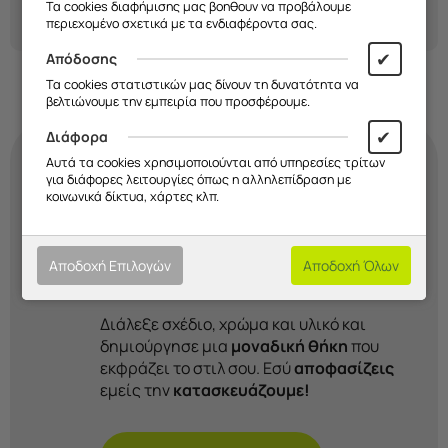
Τα cookies διαφήμισης μας βοηθουν να προβάλουμε
περιεχομένο σχετικά με τα ενδιαφέροντα σας.
✔
Απόδοσης
Τα cookies στατιστικών μας δίνουν τη δυνατότητα να
βελτιώνουμε την εμπειρία που προσφέρουμε.
✔
Διάφορα
Αυτά τα cookies χρησιμοποιούνται από υπηρεσίες τρίτων
για διάφορες λειτουργίες όπως η αλληλεπίδραση με
Κάνε τη
θήκη
σου
κοινωνικά δίκτυα, χάρτες κλπ.
τόσο μοναδική όσο κι
εσύ!
Αποδοχή Επιλογών
Αποδοχή Όλων
Διάλεξε σχέδιο, χρώμα και υλικό και
δημιούργησε μια
μοναδική θήκη
που
εκφράζει το στιλ σου. Εσύ
αποφασίζεις
εμείς την
κατασκευάζουμε!