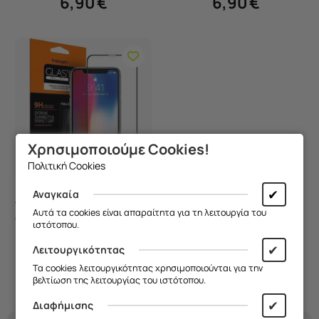
6,90
€
6,90
€
Προσθήκη
Χρησιμοποιούμε Cookies!
Στο
Πολιτική Cookies
Καλάθι
✔
Αναγκαία
Tempered Glass Spigen
Αυτά τα cookies είναι απαραίτητα για τη λειτουργία του
GLAS.tR For Apple
ιστότοπου.
iPhone 11 Pro / X / XS Full
Κωδικός:
8809613767278
Cover
✔
Λειτουργικότητας
Άμεσα
διαθέσιμο
Τα cookies λειτουργικότητας χρησιμοποιούνται για την
9,90
€
βελτίωση της λειτουργίας του ιστότοπου.
✔
Διαφήμισης