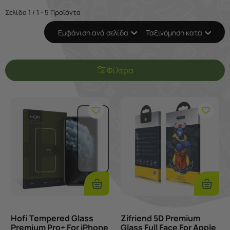
Σελίδα 1 / 1 - 5 Προϊόντα
Εμφάνιση ανά σελίδα
Ταξινόμηση κατά
Φίλτρα
Προσθήκη
Προσθ
Στο
Στο
Καλάθι
Καλάθι
Hofi Tempered Glass
Zifriend 5D Premium
Premium Pro+ For iPhone
Glass Full Face For Apple