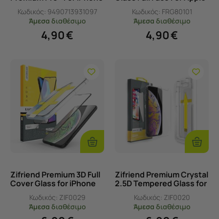
X/XS/11 Pro
iPhone 11 Pro / iPhone X /
Κωδικός:
9490713931097
Κωδικός:
FRG80101
XS
Άμεσα
διαθέσιμο
Άμεσα
διαθέσιμο
4,90
€
4,90
€
Προσθήκη
Προσθ
Στο
Στο
Καλάθι
Καλάθι
Zifriend Premium 3D Full
Zifriend Premium Crystal
Cover Glass for iPhone
2.5D Tempered Glass for
with Easy Applicator -
iPhone with Easy
Κωδικός:
ZIF0029
Κωδικός:
ZIF0020
iPhone X / XS Black
Applicator - iPhone X /
Άμεσα
διαθέσιμο
Άμεσα
διαθέσιμο
XS / 11 Pro