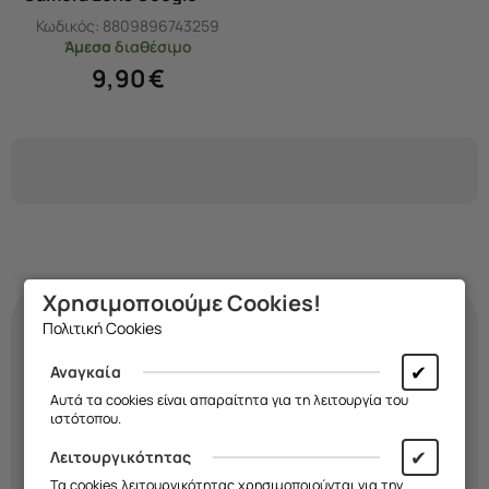
Pixel 7A 2-Pack - Black
Κωδικός:
8809896743259
Άμεσα
διαθέσιμο
9,90
€
Χρησιμοποιούμε Cookies!
Πολιτική Cookies
Κάνε τη
θήκη
σου
✔
Αναγκαία
τόσο μοναδική όσο κι
Αυτά τα cookies είναι απαραίτητα για τη λειτουργία του
ιστότοπου.
εσύ!
✔
Λειτουργικότητας
Τα cookies λειτουργικότητας χρησιμοποιούνται για την