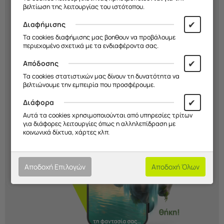
Διάλεξε σχέδιο, χρώμα και υλικό και
βελτίωση της λειτουργίας του ιστότοπου.
δημιούργησε μια
μοναδική θήκη
που
✔
Διαφήμισης
εκφράζει το στιλ σου. Εσύ
αποφασίζεις
Τα cookies διαφήμισης μας βοηθουν να προβάλουμε
εμείς την
κατασκευάζουμε!
περιεχομένο σχετικά με τα ενδιαφέροντα σας.
✔
Απόδοσης
Ξεκίνα Τώρα!
Τα cookies στατιστικών μας δίνουν τη δυνατότητα να
βελτιώνουμε την εμπειρία που προσφέρουμε.
✔
Διάφορα
Αυτά τα cookies χρησιμοποιούνται από υπηρεσίες τρίτων
για διάφορες λειτουργίες όπως η αλληλεπίδραση με
κοινωνικά δίκτυα, χάρτες κλπ.
Αποδοχή Επιλογών
Αποδοχή Όλων