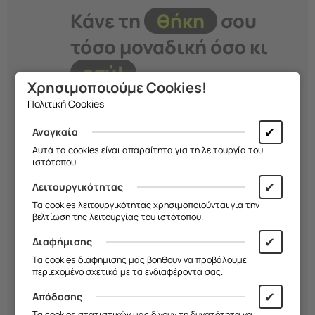
Κάνε τη
θήκη
σου
τόσο μοναδική όσο κι
εσύ!
Χρησιμοποιούμε Cookies!
Πολιτική Cookies
Διάλεξε σχέδιο, χρώμα και υλικό και
δημιούργησε μια
μοναδική θήκη
που
✔
Αναγκαία
εκφράζει το στιλ σου. Εσύ
αποφασίζεις
Αυτά τα cookies είναι απαραίτητα για τη λειτουργία του
εμείς την
κατασκευάζουμε!
ιστότοπου.
✔
Λειτουργικότητας
Ξεκίνα Τώρα!
Τα cookies λειτουργικότητας χρησιμοποιούνται για την
βελτίωση της λειτουργίας του ιστότοπου.
✔
Διαφήμισης
Τα cookies διαφήμισης μας βοηθουν να προβάλουμε
περιεχομένο σχετικά με τα ενδιαφέροντα σας.
✔
Απόδοσης
Τα cookies στατιστικών μας δίνουν τη δυνατότητα να