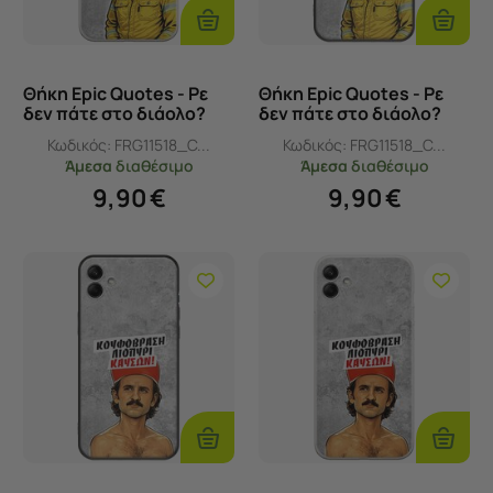
Στο
Στο
Καλάθι
Καλάθι
Θήκη Epic Quotes - Ρε
Θήκη Epic Quotes - Ρε
δεν πάτε στο διάολο?
δεν πάτε στο διάολο?
Samsung Galaxy F04
Samsung Galaxy F04
Κωδικός:
FRG11518_C...
Κωδικός:
FRG11518_C...
Flexible TPU (Διάφανη
Black TPU (Μαύρη
Άμεσα
διαθέσιμο
Άμεσα
διαθέσιμο
Σιλικόνη)
Σιλικόνη)
9,90
€
9,90
€
Προσθήκη
Προσθ
Στο
Στο
Καλάθι
Καλάθι