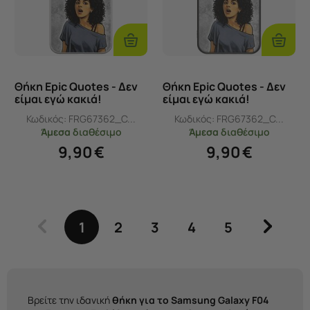
Προσθήκη
Προσθ
Στο
Στο
Καλάθι
Καλάθι
Θήκη Epic Quotes - Δεν
Θήκη Epic Quotes - Δεν
είμαι εγώ κακιά!
είμαι εγώ κακιά!
Samsung Galaxy F04
Samsung Galaxy F04
Κωδικός:
FRG67362_C...
Κωδικός:
FRG67362_C...
Flexible TPU (Διάφανη
Black TPU (Μαύρη
Άμεσα
διαθέσιμο
Άμεσα
διαθέσιμο
Σιλικόνη)
Σιλικόνη)
9,90
€
9,90
€
1
2
3
4
5
Βρείτε την ιδανική
θήκη για το Samsung Galaxy F04