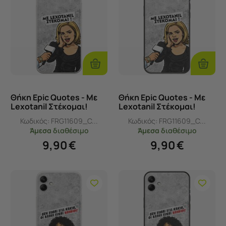
Προσθήκη
Προσθ
Στο
Στο
Καλάθι
Καλάθι
Θήκη Epic Quotes - Με
Θήκη Epic Quotes - Με
Lexotanil Στέκομαι!
Lexotanil Στέκομαι!
Samsung Galaxy F04
Samsung Galaxy F04
Κωδικός:
FRG11609_C...
Κωδικός:
FRG11609_C...
Flexible TPU (Διάφανη
Black TPU (Μαύρη
Άμεσα
διαθέσιμο
Άμεσα
διαθέσιμο
Σιλικόνη)
Σιλικόνη)
9,90
€
9,90
€