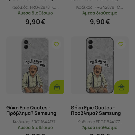
Galaxy F04 Flexible TPU
Galaxy F04 Black TPU
Κωδικός:
FRG42878_C...
Κωδικός:
FRG42878_C...
(Διάφανη Σιλικόνη)
(Μαύρη Σιλικόνη)
Άμεσα
διαθέσιμο
Άμεσα
διαθέσιμο
9,90
€
9,90
€
Προσθήκη
Προσθ
Στο
Στο
Καλάθι
Καλάθι
Θήκη Epic Quotes -
Θήκη Epic Quotes -
Πρόβλημα? Samsung
Πρόβλημα? Samsung
Galaxy F04 Flexible TPU
Galaxy F04 Black TPU
Κωδικός:
FRG11644177..
Κωδικός:
FRG11644177..
(Διάφανη Σιλικόνη)
(Μαύρη Σιλικόνη)
Άμεσα
διαθέσιμο
Άμεσα
διαθέσιμο