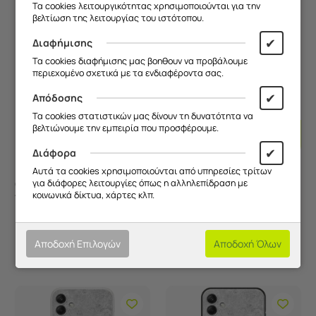
Τα cookies λειτουργικότητας χρησιμοποιούνται για την
βελτίωση της λειτουργίας του ιστότοπου.
✔
Διαφήμισης
Τα cookies διαφήμισης μας βοηθουν να προβάλουμε
περιεχομένο σχετικά με τα ενδιαφέροντα σας.
✔
Απόδοσης
Τα cookies στατιστικών μας δίνουν τη δυνατότητα να
Προσθήκη
Προσθ
βελτιώνουμε την εμπειρία που προσφέρουμε.
Στο
Στο
Καλάθι
Καλάθι
✔
Διάφορα
Αυτά τα cookies χρησιμοποιούνται από υπηρεσίες τρίτων
Θήκη Epic Quotes - Από
Θήκη Epic Quotes - Από
για διάφορες λειτουργίες όπως η αλληλεπίδραση με
κοινωνικά δίκτυα, χάρτες κλπ.
τον ψυχαναλυτή
τον ψυχαναλυτή
έρχομαι Samsung
έρχομαι Samsung
Κωδικός:
FRG28736082..
Κωδικός:
FRG28736082..
Galaxy F04 Flexible TPU
Galaxy F04 Black TPU
Άμεσα
διαθέσιμο
Άμεσα
διαθέσιμο
(Διάφανη Σιλικόνη)
(Μαύρη Σιλικόνη)
Αποδοχή Επιλογών
Αποδοχή Όλων
9,90
€
9,90
€