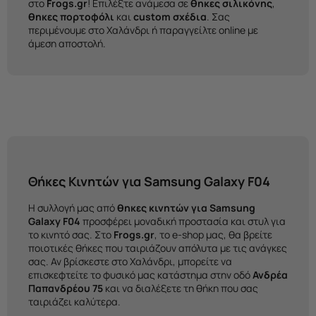
στο
Frogs.gr
! Επιλέξτε ανάμεσα σε
θηκες σιλικόνης
,
θηκες πορτοφόλι
και
custom σχέδια
. Σας
περιμένουμε στο Χαλάνδρι ή παραγγείλτε online με
άμεση αποστολή.
Θήκες Κινητών για Samsung Galaxy F04
Η συλλογή μας από
θηκες κινητών για Samsung
Galaxy F04
προσφέρει μοναδική προστασία και στυλ για
το κινητό σας. Στο
Frogs.gr
, το e-shop μας, θα βρείτε
ποιοτικές θήκες που ταιριάζουν απόλυτα με τις ανάγκες
σας. Αν βρίσκεστε στο Χαλάνδρι, μπορείτε να
επισκεφτείτε το φυσικό μας κατάστημα στην οδό
Ανδρέα
Παπανδρέου 75
και να διαλέξετε τη θήκη που σας
ταιριάζει καλύτερα.