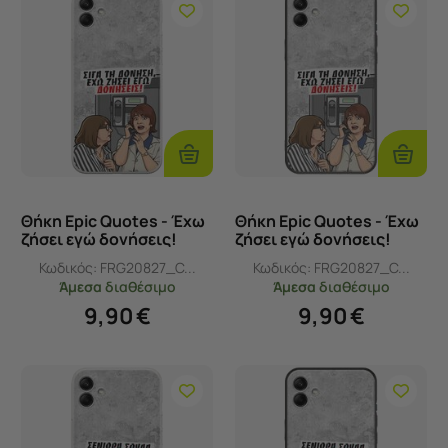
Προσθήκη
Προσθ
Στο
Στο
Καλάθι
Καλάθι
Θήκη Epic Quotes - Έχω
Θήκη Epic Quotes - Έχω
ζήσει εγώ δονήσεις!
ζήσει εγώ δονήσεις!
Samsung Galaxy F04
Samsung Galaxy F04
Κωδικός:
FRG20827_C...
Κωδικός:
FRG20827_C...
Flexible TPU (Διάφανη
Black TPU (Μαύρη
Άμεσα
διαθέσιμο
Άμεσα
διαθέσιμο
Σιλικόνη)
Σιλικόνη)
9,90
€
9,90
€