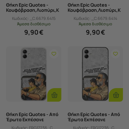
Θήκη Epic Quotes -
Θήκη Epic Quotes -
Κουφόβραση,Λιοπύρι,Κ
Κουφόβραση,Λιοπύρι,Κ
αύσων! Samsung Galaxy
αύσων! Samsung Galaxy
Κωδικός:
_C.6679.6415
Κωδικός:
_C.6679.6414
F04 Black TPU (Μαύρη
F04 Flexible TPU
Άμεσα
διαθέσιμο
Άμεσα
διαθέσιμο
Σιλικόνη)
(Διάφανη Σιλικόνη)
9,90
€
9,90
€
Προσθήκη
Προσθ
Στο
Στο
Καλάθι
Καλάθι
Θήκη Epic Quotes - Από
Θήκη Epic Quotes - Από
Έρωτα Εκπέσανε
Έρωτα Εκπέσανε
Samsung Galaxy F04
Samsung Galaxy F04
Κωδικός:
FRG17236_C...
Κωδικός:
FRG17236_C...