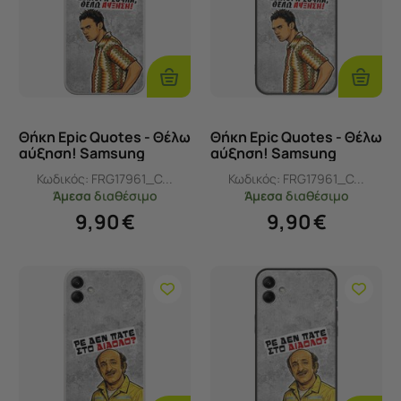
Προσθήκη
Προσθ
Στο
Στο
Καλάθι
Καλάθι
Θήκη Epic Quotes - Θέλω
Θήκη Epic Quotes - Θέλω
αύξηση! Samsung
αύξηση! Samsung
Galaxy F04 Flexible TPU
Galaxy F04 Black TPU
Κωδικός:
FRG17961_C...
Κωδικός:
FRG17961_C...
(Διάφανη Σιλικόνη)
(Μαύρη Σιλικόνη)
Άμεσα
διαθέσιμο
Άμεσα
διαθέσιμο
9,90
€
9,90
€
Προσθήκη
Προσθ