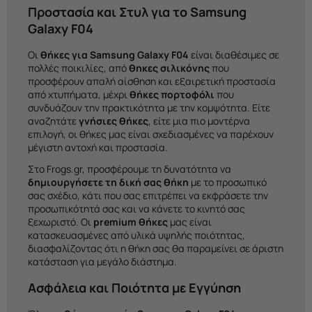
Προστασία και Στυλ για το Samsung
Galaxy F04
Οι
θήκες για Samsung Galaxy F04
είναι διαθέσιμες σε
πολλές ποικιλίες, από
θηκες σιλικόνης
που
προσφέρουν απαλή αίσθηση και εξαιρετική προστασία
από χτυπήματα, μέχρι
θήκες πορτοφόλι
που
συνδυάζουν την πρακτικότητα με την κομψότητα. Είτε
αναζητάτε
γνήσιες θήκες
, είτε μια πιο μοντέρνα
επιλογή, οι θήκες μας είναι σχεδιασμένες να παρέχουν
μέγιστη αντοχή και προστασία.
Στο Frogs.gr, προσφέρουμε τη δυνατότητα να
δημιουργήσετε τη δική σας θήκη
με το προσωπικό
σας σχέδιο, κάτι που σας επιτρέπει να εκφράσετε την
προσωπικότητά σας και να κάνετε το κινητό σας
ξεχωριστό. Οι
premium θήκες
μας είναι
κατασκευασμένες από υλικά υψηλής ποιότητας,
διασφαλίζοντας ότι η θήκη σας θα παραμείνει σε άριστη
κατάσταση για μεγάλο διάστημα.
Ασφάλεια και Ποιότητα με Εγγύηση