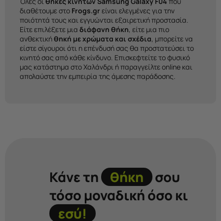
Όλες οι
θήκες κινητών Samsung Galaxy F04
που
διαθέτουμε στο
Frogs.gr
είναι ελεγμένες για την
ποιότητά τους και εγγυώνται εξαιρετική προστασία.
Είτε επιλέξετε μια
διάφανη θήκη
, είτε μια πιο
ανθεκτική
θηκή με χρώματα και σχέδια
, μπορείτε να
είστε σίγουροι ότι η επένδυσή σας θα προστατεύσει το
κινητό σας από κάθε κίνδυνο. Επισκεφτείτε το φυσικό
μας κατάστημα στο Χαλάνδρι ή παραγγείλτε online και
απολαύστε την εμπειρία της άμεσης παράδοσης.
Κάνε τη
θήκη
σου
τόσο μοναδική όσο κι
εσύ!