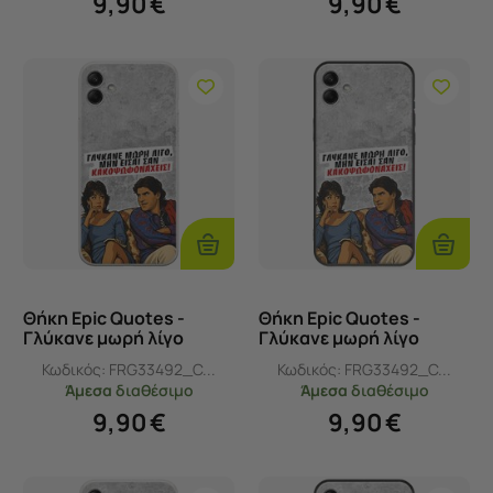
9,90
€
9,90
€
Προσθήκη
Προσθ
Στο
Στο
Καλάθι
Καλάθι
Θήκη Epic Quotes -
Θήκη Epic Quotes -
Γλύκανε μωρή λίγο
Γλύκανε μωρή λίγο
Samsung Galaxy F04
Samsung Galaxy F04
Κωδικός:
FRG33492_C...
Κωδικός:
FRG33492_C...
Flexible TPU (Διάφανη
Black TPU (Μαύρη
Άμεσα
διαθέσιμο
Άμεσα
διαθέσιμο
Σιλικόνη)
Σιλικόνη)
9,90
€
9,90
€