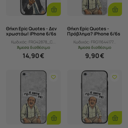
Προσθήκη
Προσθ
Στο
Στο
Καλάθι
Καλάθι
Θήκη Epic Quotes - Δεν
Θήκη Epic Quotes -
χρωστάω! iPhone 6/6s
Πρόβλημα? iPhone 6/6s
Groove TPU (Tempered
Flexible TPU (Διάφανη
Κωδικός:
FRG42878_C...
Κωδικός:
FRG11644177..
Glass και TPU)
Σιλικόνη)
Άμεσα
διαθέσιμο
Άμεσα
διαθέσιμο
14,90
€
9,90
€
Προσθήκη
Προσθ
Στο
Στο
Καλάθι
Καλάθι