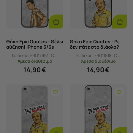
Προσθήκη
Προσθ
Στο
Στο
Καλάθι
Καλάθι
Θήκη Epic Quotes - Θέλω
Θήκη Epic Quotes - Ρε
αύξηση! iPhone 6/6s
δεν πάτε στο διάολο?
Groove TPU (Tempered
iPhone 6/6s Groove TPU
Κωδικός:
FRG17961_C...
Κωδικός:
FRG11518_C...
Glass και TPU)
(Tempered Glass και
Άμεσα
διαθέσιμο
Άμεσα
διαθέσιμο
TPU)
14,90
€
14,90
€
Προσθήκη
Προσθ