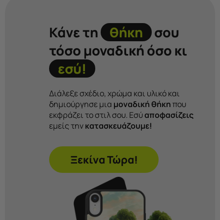
Κάνε τη
θήκη
σου
τόσο μοναδική όσο κι
εσύ!
Διάλεξε σχέδιο, χρώμα και υλικό και
δημιούργησε μια
μοναδική θήκη
που
εκφράζει το στιλ σου. Εσύ
αποφασίζεις
εμείς την
κατασκευάζουμε!
Ξεκίνα Τώρα!