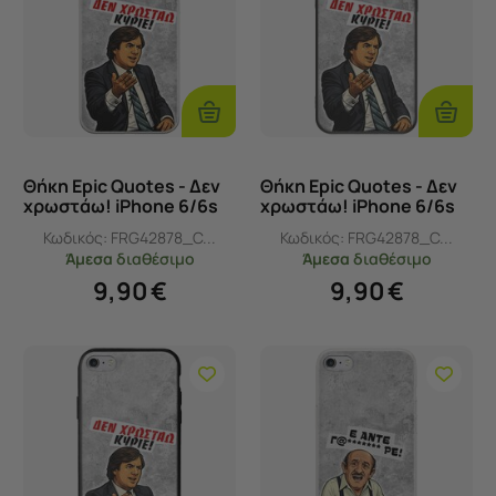
Προσθήκη
Προσθ
Στο
Στο
Καλάθι
Καλάθι
Θήκη Epic Quotes - Δεν
Θήκη Epic Quotes - Δεν
χρωστάω! iPhone 6/6s
χρωστάω! iPhone 6/6s
Flexible TPU (Διάφανη
Black TPU (Μαύρη
Κωδικός:
FRG42878_C...
Κωδικός:
FRG42878_C...
Σιλικόνη)
Σιλικόνη)
Άμεσα
διαθέσιμο
Άμεσα
διαθέσιμο
9,90
€
9,90
€