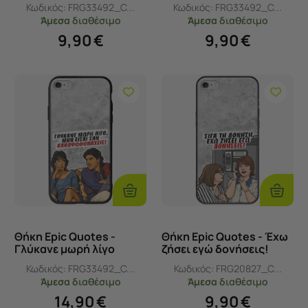
iPhone 6/6s Flexible TPU
iPhone 6/6s Black TPU
Κωδικός:
FRG33492_C...
Κωδικός:
FRG33492_C...
(Διάφανη Σιλικόνη)
(Μαύρη Σιλικόνη)
Άμεσα
διαθέσιμο
Άμεσα
διαθέσιμο
9,90
€
9,90
€
Προσθήκη
Προσθ
Στο
Στο
Καλάθι
Καλάθι
Θήκη Epic Quotes -
Θήκη Epic Quotes - Έχω
Γλύκανε μωρή λίγο
ζήσει εγώ δονήσεις!
iPhone 6/6s Groove TPU
iPhone 6/6s Black TPU
Κωδικός:
FRG33492_C...
Κωδικός:
FRG20827_C...
(Tempered Glass και
(Μαύρη Σιλικόνη)
Άμεσα
διαθέσιμο
Άμεσα
διαθέσιμο
TPU)
14,90
€
9,90
€