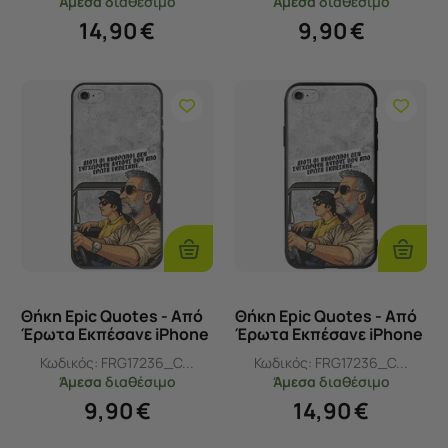
Άμεσα
διαθέσιμο
Άμεσα
διαθέσιμο
Glass και TPU)
14,90
€
9,90
€
Προσθήκη
Προσθ
Στο
Στο
Καλάθι
Καλάθι
Θήκη Epic Quotes - Από
Θήκη Epic Quotes - Από
Έρωτα Εκπέσανε iPhone
Έρωτα Εκπέσανε iPhone
6/6s Black TPU (Μαύρη
6/6s Groove TPU
Κωδικός:
FRG17236_C...
Κωδικός:
FRG17236_C...
Σιλικόνη)
(Tempered Glass και
Άμεσα
διαθέσιμο
Άμεσα
διαθέσιμο
TPU)
9,90
€
14,90
€