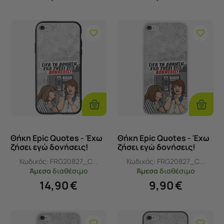
Προσθήκη
Προσθ
Στο
Στο
Καλάθι
Καλάθι
Θήκη Epic Quotes - Έχω
Θήκη Epic Quotes - Έχω
ζήσει εγώ δονήσεις!
ζήσει εγώ δονήσεις!
iPhone 6/6s Groove TPU
iPhone 6/6s Flexible TPU
Κωδικός:
FRG20827_C...
Κωδικός:
FRG20827_C...
(Tempered Glass και
(Διάφανη Σιλικόνη)
Άμεσα
διαθέσιμο
Άμεσα
διαθέσιμο
TPU)
14,90
€
9,90
€