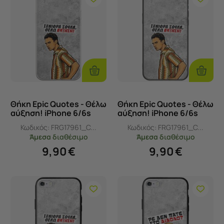
Προσθήκη
Προσθ
Στο
Στο
Καλάθι
Καλάθι
Θήκη Epic Quotes - Θέλω
Θήκη Epic Quotes - Θέλω
αύξηση! iPhone 6/6s
αύξηση! iPhone 6/6s
Flexible TPU (Διάφανη
Black TPU (Μαύρη
Κωδικός:
FRG17961_C...
Κωδικός:
FRG17961_C...
Σιλικόνη)
Σιλικόνη)
Άμεσα
διαθέσιμο
Άμεσα
διαθέσιμο
9,90
€
9,90
€