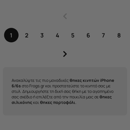
1
2
3
4
5
6
7
8
Ανακαλύψτε τις πιο μοναδικές
θηκες κινητών iPhone
6/6s
στο Frogs.gr και προστατεύστε το κινητό σας με
στυλ. Δημιουργήστε τη δική σας θήκη με το αγαπημένο
σας σχέδιο ή επιλέξτε από την ποικιλία μας σε
θηκες
σιλικόνης
και
θηκες πορτοφόλι
.