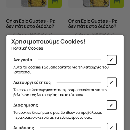
Στο
Στο
Καλάθι
Καλάθι
Θήκη Epic Quotes - Ρε
Θήκη Epic Quotes - Ρε
δεν πάτε στο διάολο?
δεν πάτε στο διάολο?
iPhone 6/6s Flexible TPU
iPhone 6/6s Black TPU
Κωδικός:
FRG11518_C...
Κωδικός:
FRG11518_C...
(Διάφανη Σιλικόνη)
(Μαύρη Σιλικόνη)
Άμεσα
διαθέσιμο
Άμεσα
διαθέσιμο
Χρησιμοποιούμε Cookies!
9,90
€
9,90
€
Πολιτική Cookies
✔
Αναγκαία
Αυτά τα cookies είναι απαραίτητα για τη λειτουργία του
ιστότοπου.
✔
Λειτουργικότητας
Τα cookies λειτουργικότητας χρησιμοποιούνται για την
βελτίωση της λειτουργίας του ιστότοπου.
✔
Προσθήκη
Προσθ
Διαφήμισης
Στο
Στο
Τα cookies διαφήμισης μας βοηθουν να προβάλουμε
Καλάθι
Καλάθι
περιεχομένο σχετικά με τα ενδιαφέροντα σας.
✔
Απόδοσης