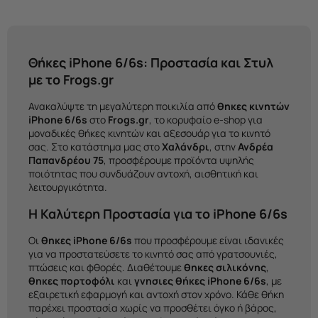
Θήκες iPhone 6/6s: Προστασία και Στυλ
με το Frogs.gr
Ανακαλύψτε τη μεγαλύτερη ποικιλία από
θηκες κινητών
iPhone 6/6s
στο
Frogs.gr
, το κορυφαίο e-shop για
μοναδικές θήκες κινητών και αξεσουάρ για το κινητό
σας. Στο κατάστημα μας στο
Χαλάνδρι
, στην
Ανδρέα
Παπανδρέου 75
, προσφέρουμε προϊόντα υψηλής
ποιότητας που συνδυάζουν αντοχή, αισθητική και
λειτουργικότητα.
Η Καλύτερη Προστασία για το iPhone 6/6s
Οι
θηκες iPhone 6/6s
που προσφέρουμε είναι ιδανικές
για να προστατεύσετε το κινητό σας από γρατσουνιές,
πτώσεις και φθορές. Διαθέτουμε
θηκες σιλικόνης
,
θηκες πορτοφόλι
και
γνησιες θήκες iPhone 6/6s
, με
εξαιρετική εφαρμογή και αντοχή στον χρόνο. Κάθε θήκη
παρέχει προστασία χωρίς να προσθέτει όγκο ή βάρος,