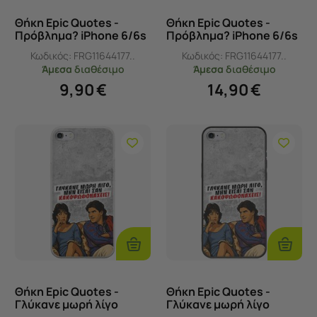
Θήκη Epic Quotes -
Θήκη Epic Quotes -
Πρόβλημα? iPhone 6/6s
Πρόβλημα? iPhone 6/6s
Black TPU (Μαύρη
Groove TPU (Tempered
Κωδικός:
FRG11644177..
Κωδικός:
FRG11644177..
Σιλικόνη)
Glass και TPU)
Άμεσα
διαθέσιμο
Άμεσα
διαθέσιμο
9,90
€
14,90
€
Προσθήκη
Προσθ
Στο
Στο
Καλάθι
Καλάθι
Θήκη Epic Quotes -
Θήκη Epic Quotes -
Γλύκανε μωρή λίγο
Γλύκανε μωρή λίγο