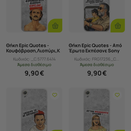
Προσθήκη
Προσθ
Στο
Στο
Καλάθι
Καλάθι
Θήκη Epic Quotes -
Θήκη Epic Quotes - Από
Κουφόβραση,Λιοπύρι,Κ
Έρωτα Εκπέσανε Sony
αύσων! Sony Xperia XA
Xperia XA Flexible TPU
Κωδικός:
_C.5777.6414
Κωδικός:
FRG17236_C...
Flexible TPU (Διάφανη
(Διάφανη Σιλικόνη)
Άμεσα
διαθέσιμο
Άμεσα
διαθέσιμο
Σιλικόνη)
9,90
€
9,90
€
Προσθήκη
Προσθ