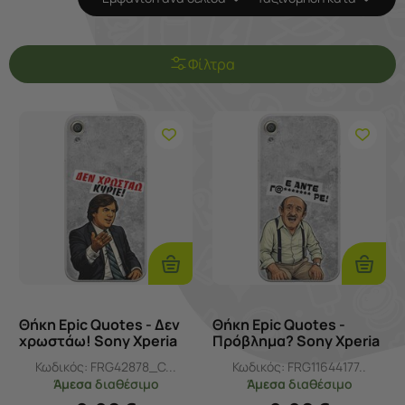
Φίλτρα
Προσθήκη
Προσθ
Στο
Στο
Καλάθι
Καλάθι
Θήκη Epic Quotes - Δεν
Θήκη Epic Quotes -
χρωστάω! Sony Xperia
Πρόβλημα? Sony Xperia
XA Flexible TPU
XA Flexible TPU
Κωδικός:
FRG42878_C...
Κωδικός:
FRG11644177..
(Διάφανη Σιλικόνη)
(Διάφανη Σιλικόνη)
Άμεσα
διαθέσιμο
Άμεσα
διαθέσιμο