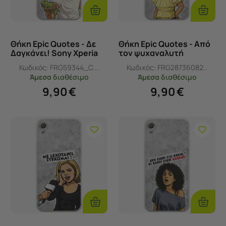
Στο
Στο
Καλάθι
Καλάθι
Θήκη Epic Quotes - Δε
Θήκη Epic Quotes - Από
Δαγκάνει! Sony Xperia
τον ψυχαναλυτή
XA Flexible TPU
έρχομαι Sony Xperia XA
Κωδικός:
FRG59344_C...
Κωδικός:
FRG28736082..
(Διάφανη Σιλικόνη)
Flexible TPU (Διάφανη
Άμεσα
διαθέσιμο
Άμεσα
διαθέσιμο
Σιλικόνη)
9,90
€
9,90
€
Προσθήκη
Προσθ
Στο
Στο
Καλάθι
Καλάθι