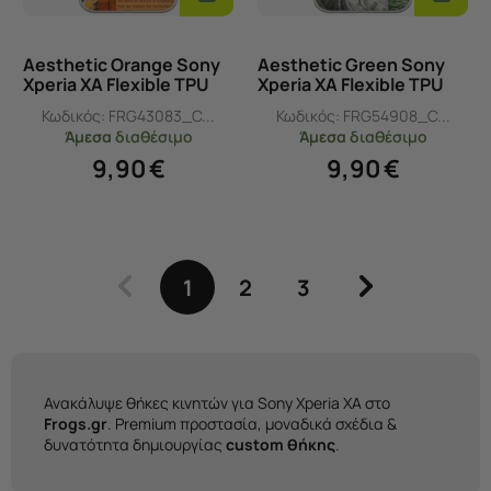
Καλάθι
Καλάθι
Aesthetic Orange Sony
Aesthetic Green Sony
Xperia XA Flexible TPU
Xperia XA Flexible TPU
(Διάφανη Σιλικόνη)
(Διάφανη Σιλικόνη)
Κωδικός:
FRG43083_C...
Κωδικός:
FRG54908_C...
Άμεσα
διαθέσιμο
Άμεσα
διαθέσιμο
9,90
€
9,90
€
1
2
3
Ανακάλυψε θήκες κινητών για Sony Xperia XA στο
Frogs.gr
. Premium προστασία, μοναδικά σχέδια &
δυνατότητα δημιουργίας
custom θήκης
.