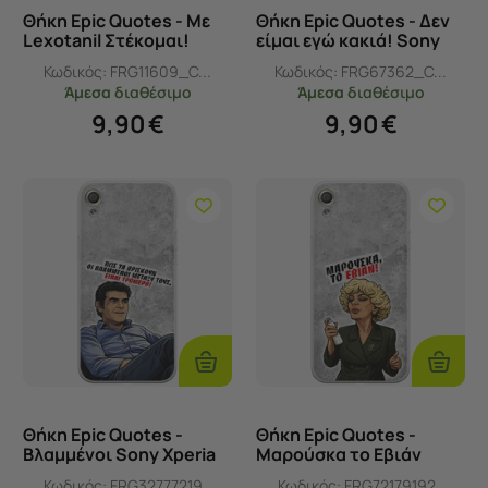
Θήκη Epic Quotes - Με
Θήκη Epic Quotes - Δεν
Lexotanil Στέκομαι!
είμαι εγώ κακιά! Sony
Sony Xperia XA Flexible
Xperia XA Flexible TPU
Κωδικός:
FRG11609_C...
Κωδικός:
FRG67362_C...
TPU (Διάφανη Σιλικόνη)
(Διάφανη Σιλικόνη)
Άμεσα
διαθέσιμο
Άμεσα
διαθέσιμο
9,90
€
9,90
€
Προσθήκη
Προσθ
Στο
Στο
Καλάθι
Καλάθι
Θήκη Epic Quotes -
Θήκη Epic Quotes -
Βλαμμένοι Sony Xperia
Μαρούσκα το Εβιάν
XA Flexible TPU
Sony Xperia XA Flexible
Κωδικός:
FRG32777219..
Κωδικός:
FRG72179192..