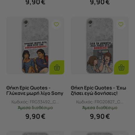
9,90
€
9,90
€
Προσθήκη
Προσθ
Στο
Στο
Καλάθι
Καλάθι
Θήκη Epic Quotes -
Θήκη Epic Quotes - Έχω
Γλύκανε μωρή λίγο Sony
ζήσει εγώ δονήσεις!
Xperia XA Flexible TPU
Sony Xperia XA Flexible
Κωδικός:
FRG33492_C...
Κωδικός:
FRG20827_C...
(Διάφανη Σιλικόνη)
TPU (Διάφανη Σιλικόνη)
Άμεσα
διαθέσιμο
Άμεσα
διαθέσιμο
9,90
€
9,90
€