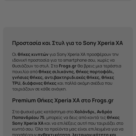
Προστασία και Στυλ για το Sony Xperia XA
Οι
θήκες κινητών
για Sony Xperia XA προσφέρουν την
ιδανική προστασία για το smartphone σου, χωρίς να
θυσιάζουν το στυλ. Στο
Frogs.gr
θα βρεις μια τεράστια
ποικιλία από
θήκες σιλικόνης, θήκες πορτοφόλι,
γνήσιες θήκες, αντιβακτηριδιακές θήκες, θήκες
TPU, διάφανες θήκες
και πολλά ακόμη σχέδια που
ταιριάζουν σε κάθε ανάγκη.
Premium Θήκες Xperia XA στο Frogs.gr
Στο φυσικό μας κατάστημα στο
Χαλάνδρι, Ανδρέα
Παπανδρέου 75
, μπορείς να δεις από κοντά τις
θήκες
Sony Xperia XA
και να επιλέξεις αυτή που ταιριάζει στο
κινητό σου. Όλα τα προϊόντα μας είναι επιλεγμένα για να
προσφέρουν
ανθεκτικότητα, λειτουργικότητα και