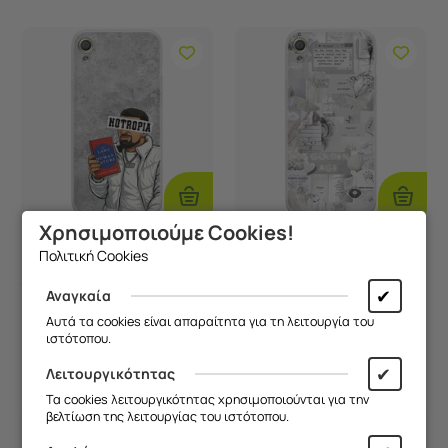
Προσθήκη
Προσθ
Στο
Στο
Καλάθι
Καλάθι
Χρησιμοποιούμε Cookies!
Πολιτική Cookies
Epic Quotes - Notropia
Aesthetic White Sony
Sony Xperia XA Flexible
Xperia XA Flexible TPU
✔
Αναγκαία
TPU (Διάφανη Σιλικόνη)
(Διάφανη Σιλικόνη)
Κωδικός:
FRG23846_C...
Κωδικός:
FRG17725_C...
Αυτά τα cookies είναι απαραίτητα για τη λειτουργία του
Άμεσα
διαθέσιμο
Άμεσα
διαθέσιμο
ιστότοπου.
9,90
€
9,90
€
✔
Λειτουργικότητας
Τα cookies λειτουργικότητας χρησιμοποιούνται για την
βελτίωση της λειτουργίας του ιστότοπου.