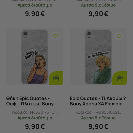
(Διάφανη Σιλικόνη)
TPU (Διάφανη Σιλικόνη)
Άμεσα
διαθέσιμο
Άμεσα
διαθέσιμο
9,90
€
9,90
€
Προσθήκη
Προσθ
Στο
Στο
Καλάθι
Καλάθι
Θήκη Epic Quotes -
Epic Quotes - Τί Ακούω ?
Ουφ...Πλήττω! Sony
Sony Xperia XA Flexible
Xperia XA Flexible TPU
TPU (Διάφανη Σιλικόνη)
Κωδικός:
FRG60173_C...
Κωδικός:
FRG95516521..
(Διάφανη Σιλικόνη)
Άμεσα
διαθέσιμο
Άμεσα
διαθέσιμο
9,90
€
9,90
€