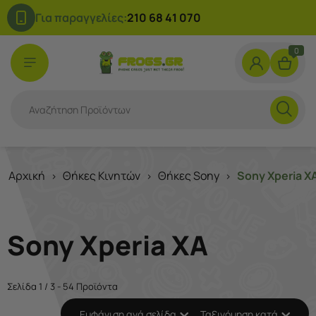
Για παραγγελίες:
210 68 41 070
0
Αρχική
Θήκες Κινητών
Θήκες Sony
Sony Xperia X
>
>
>
Sony Xperia XA
Σελίδα 1 / 3 - 54 Προϊόντα
Εμφάνιση ανά σελίδα
Ταξινόμηση κατά