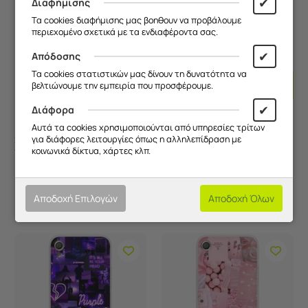
✔
Διαφήμισης
Τα cookies διαφήμισης μας βοηθουν να προβάλουμε
περιεχομένο σχετικά με τα ενδιαφέροντα σας.
✔
Απόδοσης
Προσθήκη
Προσθ
Τα cookies στατιστικών μας δίνουν τη δυνατότητα να
βελτιώνουμε την εμπειρία που προσφέρουμε.
Στο
Στο
Καλάθι
Καλάθι
✔
Διάφορα
Αυτά τα cookies χρησιμοποιούνται από υπηρεσίες τρίτων
Aesthetic Yellow Sony
Aesthetic Red Sony
για διάφορες λειτουργίες όπως η αλληλεπίδραση με
Xperia XA Flexible TPU
Xperia XA Flexible TPU
κοινωνικά δίκτυα, χάρτες κλπ.
(Διάφανη Σιλικόνη)
(Διάφανη Σιλικόνη)
Κωδικός:
FRG95037082..
Κωδικός:
FRG51686_C...
Άμεσα
διαθέσιμο
Άμεσα
διαθέσιμο
9,90
€
9,90
€
Αποδοχή Επιλογών
Αποδοχή Όλων