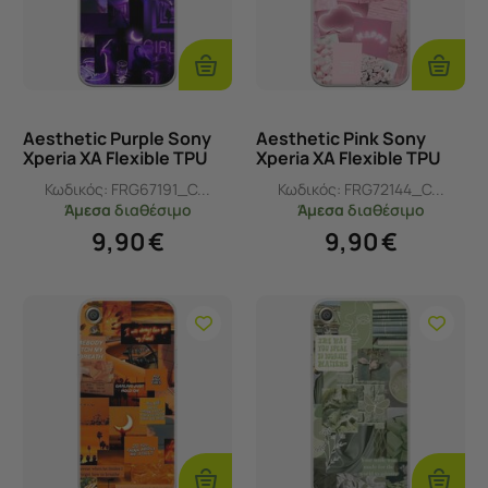
Προσθήκη
Προσθ
Στο
Στο
Καλάθι
Καλάθι
Aesthetic Purple Sony
Aesthetic Pink Sony
Xperia XA Flexible TPU
Xperia XA Flexible TPU
(Διάφανη Σιλικόνη)
(Διάφανη Σιλικόνη)
Κωδικός:
FRG67191_C...
Κωδικός:
FRG72144_C...
Άμεσα
διαθέσιμο
Άμεσα
διαθέσιμο
9,90
€
9,90
€
Προσθήκη
Προσθ
Στο
Στο