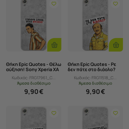
Προσθήκη
Προσθ
Στο
Στο
Καλάθι
Καλάθι
Θήκη Epic Quotes - Θέλω
Θήκη Epic Quotes - Ρε
αύξηση! Sony Xperia XA
δεν πάτε στο διάολο?
Flexible TPU (Διάφανη
Sony Xperia XA Flexible
Κωδικός:
FRG17961_C...
Κωδικός:
FRG11518_C...
Σιλικόνη)
TPU (Διάφανη Σιλικόνη)
Άμεσα
διαθέσιμο
Άμεσα
διαθέσιμο
9,90
€
9,90
€