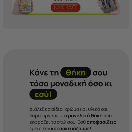
Κάνε τη
θήκη
σου
τόσο μοναδική όσο κι
εσύ!
Διάλεξε σχέδιο, χρώμα και υλικό και
δημιούργησε μια
μοναδική θήκη
που
εκφράζει το στιλ σου. Εσύ
αποφασίζεις
εμείς την
κατασκευάζουμε!