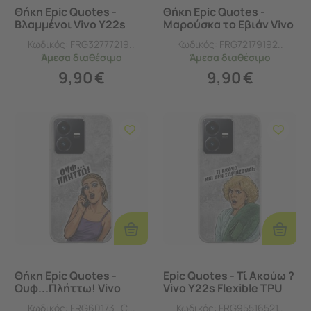
Θήκη Epic Quotes -
Θήκη Epic Quotes -
Βλαμμένοι Vivo Y22s
Μαρούσκα το Εβιάν Vivo
Flexible TPU (Διάφανη
Y22s Flexible TPU
Κωδικός:
FRG32777219..
Κωδικός:
FRG72179192..
Σιλικόνη)
(Διάφανη Σιλικόνη)
Άμεσα
διαθέσιμο
Άμεσα
διαθέσιμο
9,90
€
9,90
€
Προσθήκη
Προσθ
Στο
Στο
Καλάθι
Καλάθι
Θήκη Epic Quotes -
Epic Quotes - Τί Ακούω ?
Ουφ...Πλήττω! Vivo
Vivo Y22s Flexible TPU
Y22s Flexible TPU
(Διάφανη Σιλικόνη)
Κωδικός:
FRG60173_C...
Κωδικός:
FRG95516521..