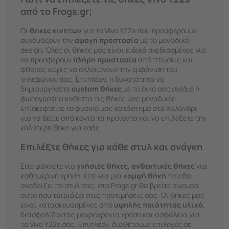
από το Frogs.gr;
Οι
θηκες κινητων
για το Vivo Y22s που προσφέρουμε
συνδυάζουν την
άψογη προστασία
με το μοναδικό
design. Όλες οι θήκες μας είναι ειδικά σχεδιασμένες για
να προσφέρουν
πλήρη προστασία
από πτώσεις και
φθορές χωρίς να αλλοιώνουν την εμφάνιση του
τηλεφώνου σας. Επιπλέον, η δυνατότητα να
δημιουργήσετε
custom θήκες
με το δικό σας σχέδιο ή
φωτογραφία καθιστά τις θήκες μας μοναδικές.
Επισκεφτείτε το φυσικό μας κατάστημα στο Χαλάνδρι
για να δείτε από κοντά τα προϊόντα και να επιλέξετε την
καλύτερη θήκη για εσάς.
Επιλέξτε θήκες για κάθε στυλ και ανάγκη
Είτε ψάχνετε για
γνήσιες θήκες
,
ανθεκτικές θήκες
για
καθημερινή χρήση, είτε για μια
κομψή θήκη
που θα
αναδείξει το στυλ σας, στο Frogs.gr θα βρείτε σίγουρα
αυτό που ταιριάζει στις προτιμήσεις σας. Οι θήκες μας
είναι κατασκευασμένες από
υψηλής ποιότητας υλικά
,
διασφαλίζοντας μακροχρόνια χρήση και ασφάλεια για
το Vivo Y22s σας. Επιπλέον, διαθέτουμε επιλογές σε