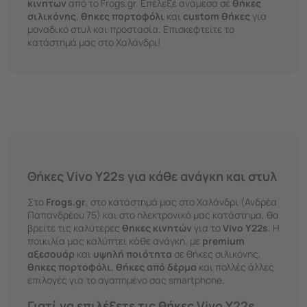
κινητων
από το Frogs.gr. Επέλεξε ανάμεσα σε
θήκες
σιλικόνης
,
θηκες πορτοφόλι
και
custom θήκες
για
μοναδικό στυλ και προστασία. Επισκεφτείτε το
κατάστημά μας στο Χαλάνδρι!
Θήκες Vivo Y22s για κάθε ανάγκη και στυλ
Στο
Frogs.gr
, στο κατάστημά μας στο Χαλάνδρι (Ανδρέα
Παπανδρέου 75) και στο ηλεκτρονικό μας κατάστημα, θα
βρείτε τις καλύτερες
θηκες κινητών
για το
Vivo Y22s
. Η
ποικιλία μας καλύπτει κάθε ανάγκη, με
premium
αξεσουάρ
και
υψηλή ποιότητα
σε θήκες σιλικόνης,
θηκες πορτοφόλι
,
θήκες από δέρμα
και πολλές άλλες
επιλογές για το αγαπημένο σας smartphone.
Γιατί να επιλέξετε τις θήκες Vivo Y22s