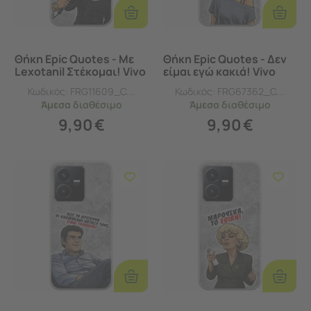
Στο
Στο
Καλάθι
Καλάθι
Θήκη Epic Quotes - Με
Θήκη Epic Quotes - Δεν
Lexotanil Στέκομαι! Vivo
είμαι εγώ κακιά! Vivo
Y22s Flexible TPU
Y22s Flexible TPU
Κωδικός:
FRG11609_C...
Κωδικός:
FRG67362_C...
(Διάφανη Σιλικόνη)
(Διάφανη Σιλικόνη)
Άμεσα
διαθέσιμο
Άμεσα
διαθέσιμο
9,90
€
9,90
€
Προσθήκη
Προσθ
Στο
Στο
Καλάθι
Καλάθι