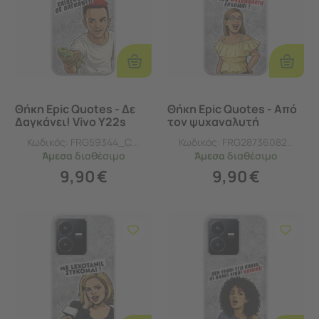
Προσθήκη
Προσθ
Στο
Στο
Καλάθι
Καλάθι
Θήκη Epic Quotes - Δε
Θήκη Epic Quotes - Από
Δαγκάνει! Vivo Y22s
τον ψυχαναλυτή
Flexible TPU (Διάφανη
έρχομαι Vivo Y22s
Κωδικός:
FRG59344_C...
Κωδικός:
FRG28736082..
Σιλικόνη)
Flexible TPU (Διάφανη
Άμεσα
διαθέσιμο
Άμεσα
διαθέσιμο
Σιλικόνη)
9,90
€
9,90
€
Προσθήκη
Προσθ