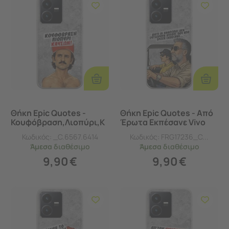
Προσθήκη
Προσθ
Στο
Στο
Καλάθι
Καλάθι
Θήκη Epic Quotes -
Θήκη Epic Quotes - Από
Κουφόβραση,Λιοπύρι,Κ
Έρωτα Εκπέσανε Vivo
αύσων! Vivo Y22s
Y22s Flexible TPU
Κωδικός:
_C.6567.6414
Κωδικός:
FRG17236_C...
Flexible TPU (Διάφανη
(Διάφανη Σιλικόνη)
Άμεσα
διαθέσιμο
Άμεσα
διαθέσιμο
Σιλικόνη)
9,90
€
9,90
€