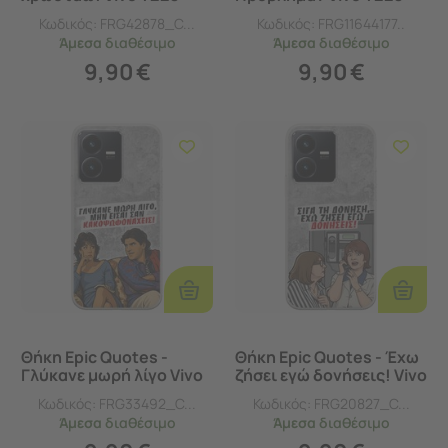
Flexible TPU (Διάφανη
Flexible TPU (Διάφανη
Κωδικός:
FRG42878_C...
Κωδικός:
FRG11644177..
Σιλικόνη)
Σιλικόνη)
Άμεσα
διαθέσιμο
Άμεσα
διαθέσιμο
9,90
€
9,90
€
Προσθήκη
Προσθ
Στο
Στο
Καλάθι
Καλάθι
Θήκη Epic Quotes -
Θήκη Epic Quotes - Έχω
Γλύκανε μωρή λίγο Vivo
ζήσει εγώ δονήσεις! Vivo
Y22s Flexible TPU
Y22s Flexible TPU
Κωδικός:
FRG33492_C...
Κωδικός:
FRG20827_C...
(Διάφανη Σιλικόνη)
(Διάφανη Σιλικόνη)
Άμεσα
διαθέσιμο
Άμεσα
διαθέσιμο