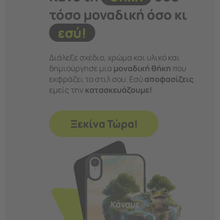
τόσο μοναδική όσο κι
εσύ!
Διάλεξε σχέδιο, χρώμα και υλικό και
δημιούργησε μια
μοναδική θήκη
που
εκφράζει το στιλ σου. Εσύ
αποφασίζεις
εμείς την
κατασκευάζουμε!
Ξεκίνα Τώρα!