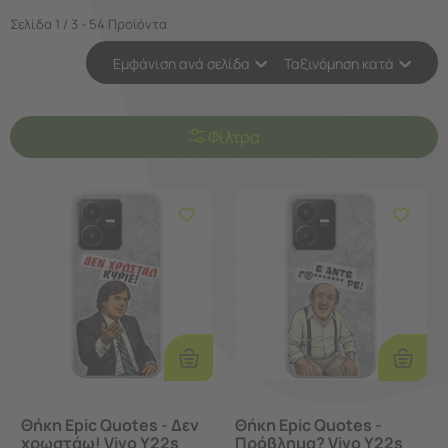
Σελίδα 1 / 3 - 54 Προϊόντα
Εμφάνιση ανά σελίδα
Ταξινόμηση κατά
Φίλτρα
Προσθήκη
Προσθ
Στο
Στο
Καλάθι
Καλάθι
Θήκη Epic Quotes - Δεν
Θήκη Epic Quotes -
χρωστάω! Vivo Y22s
Πρόβλημα? Vivo Y22s