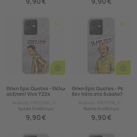
9,90
€
9,90
€
Προσθήκη
Προσθ
Στο
Στο
Καλάθι
Καλάθι
Θήκη Epic Quotes - Θέλω
Θήκη Epic Quotes - Ρε
αύξηση! Vivo Y22s
δεν πάτε στο διάολο?
Flexible TPU (Διάφανη
Vivo Y22s Flexible TPU
Κωδικός:
FRG17961_C...
Κωδικός:
FRG11518_C...
Σιλικόνη)
(Διάφανη Σιλικόνη)
Άμεσα
διαθέσιμο
Άμεσα
διαθέσιμο
9,90
€
9,90
€