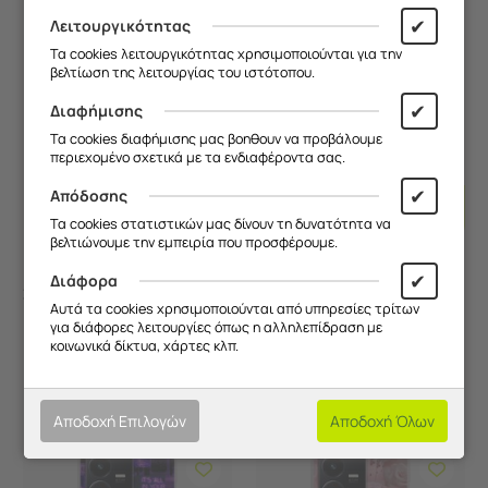
✔
Λειτουργικότητας
Τα cookies λειτουργικότητας χρησιμοποιούνται για την
βελτίωση της λειτουργίας του ιστότοπου.
✔
Διαφήμισης
Τα cookies διαφήμισης μας βοηθουν να προβάλουμε
περιεχομένο σχετικά με τα ενδιαφέροντα σας.
Προσθήκη
Προσθ
✔
Απόδοσης
Στο
Στο
Τα cookies στατιστικών μας δίνουν τη δυνατότητα να
Καλάθι
Καλάθι
βελτιώνουμε την εμπειρία που προσφέρουμε.
✔
Διάφορα
Aesthetic Yellow Vivo
Aesthetic Red Vivo Y22s
Y22s Flexible TPU
Flexible TPU (Διάφανη
Αυτά τα cookies χρησιμοποιούνται από υπηρεσίες τρίτων
(Διάφανη Σιλικόνη)
Σιλικόνη)
για διάφορες λειτουργίες όπως η αλληλεπίδραση με
Κωδικός:
FRG95037082..
Κωδικός:
FRG51686_C...
κοινωνικά δίκτυα, χάρτες κλπ.
Άμεσα
διαθέσιμο
Άμεσα
διαθέσιμο
9,90
€
9,90
€
Αποδοχή Επιλογών
Αποδοχή Όλων