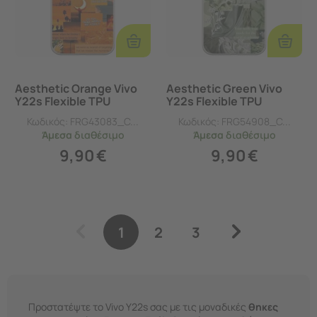
Προσθήκη
Προσθ
Στο
Στο
Καλάθι
Καλάθι
Aesthetic Orange Vivo
Aesthetic Green Vivo
Y22s Flexible TPU
Y22s Flexible TPU
(Διάφανη Σιλικόνη)
(Διάφανη Σιλικόνη)
Κωδικός:
FRG43083_C...
Κωδικός:
FRG54908_C...
Άμεσα
διαθέσιμο
Άμεσα
διαθέσιμο
9,90
€
9,90
€
1
2
3
Προστατέψτε το Vivo Y22s σας με τις μοναδικές
θηκες