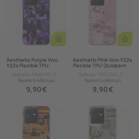
Προσθήκη
Προσθ
Στο
Στο
Καλάθι
Καλάθι
Aesthetic Purple Vivo
Aesthetic Pink Vivo Y22s
Y22s Flexible TPU
Flexible TPU (Διάφανη
(Διάφανη Σιλικόνη)
Σιλικόνη)
Κωδικός:
FRG67191_C...
Κωδικός:
FRG72144_C...
Άμεσα
διαθέσιμο
Άμεσα
διαθέσιμο
9,90
€
9,90
€