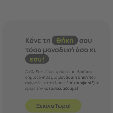
Κάνε τη
θήκη
σου
τόσο μοναδική όσο κι
εσύ!
Διάλεξε σχέδιο, χρώμα και υλικό και
δημιούργησε μια
μοναδική θήκη
που
εκφράζει το στιλ σου. Εσύ
αποφασίζεις
εμείς την
κατασκευάζουμε!
Ξεκίνα Τώρα!