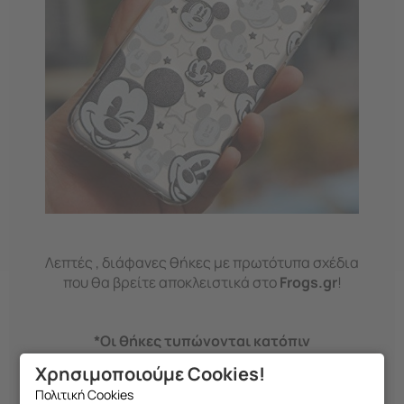
Λεπτές , διάφανες θήκες με πρωτότυπα σχέδια
που θα βρείτε αποκλειστικά στο
Frogs.gr
!
*Οι θήκες τυπώνονται κατόπιν
παραγγελίας!
Χρησιμοποιούμε Cookies!
Πολιτική Cookies