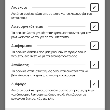
✔
Αναγκαία
Αυτά τα cookies είναι απαραίτητα για τη λειτουργία του
ιστότοπου.
✔
Λειτουργικότητας
Τα cookies λειτουργικότητας χρησιμοποιούνται για την
βελτίωση της λειτουργίας του ιστότοπου.
Θήκη από
εύκαμπτο TPU
✔
Διαφήμισης
Διάφανη θήκη με σχέδια
Τα cookies διαφήμισης μας βοηθουν να προβάλουμε
Απόλυτη προστασία από κραδασμούς και
περιεχομένο σχετικά με τα ενδιαφέροντα σας.
γρατζουνιές στο πίσω μέρος του κινητού
✔
Απόδοσης
Επιλέξτε το μοντέλο σας με προσοχή!
Τα cookies στατιστικών μας δίνουν τη δυνατότητα να
Σχεδιασμός που επιτρέπει την εύκολη
βελτιώνουμε την εμπειρία που προσφέρουμε.
χρήση όλων των πλήκτρων του κινητού σας
✔
Διάφορα
*Οι θήκες τυπώνονται κατόπιν
Αυτά τα cookies χρησιμοποιούνται από υπηρεσίες τρίτων
παραγγελίας!
για διάφορες λειτουργίες όπως η αλληλεπίδραση με
κοινωνικά δίκτυα, χάρτες κλπ.