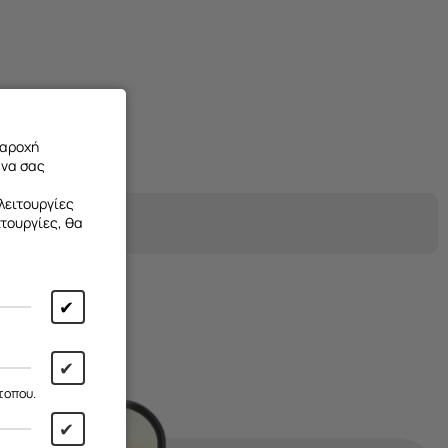
παροχή
 να σας
λειτουργίες
ιτουργίες, θα
✔
✔
τοπου.
✔