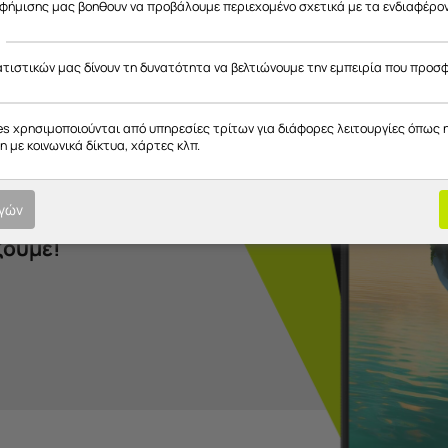
αφήμισης μας βοηθουν να προβάλουμε περιεχομένο σχετικά με τα ενδιαφέρο
υ τόσο
ατιστικών μας δίνουν τη δυνατότητα να βελτιώνουμε την εμπειρία που προσ
εσύ!
es χρησιμοποιούνται από υπηρεσίες τρίτων για διάφορες λειτουργίες όπως 
 με κοινωνικά δίκτυα, χάρτες κλπ.
ι δημιούργησε μια
ογών
λ σου. Εσύ
ζουμε!