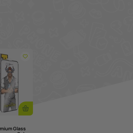
Προσθήκη
Στο
Καλάθι
emium Glass