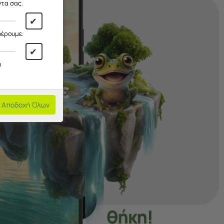
ντα σας.
✔
φέρουμε.
✔
η
Αποδοχή Όλων