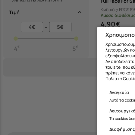
Samsung Galaxy A5 (2016)
Full Face For 
A02S / A03S /
Samsung Galaxy A5 (2017)
Κωδικός:
FRG919
Τιμή
Άμεσα
διαθέσιμ
Samsung Galaxy A6 (2018)
4,90
€
Samsung Galaxy A6 Plus (2018)
–
Χρησιμοπο
Samsung Galaxy A7 (2018)
Samsung Galaxy A8 (2018)
Χρησιμοποιούμε
4
€
5
€
λειτουργιών κο
Samsung Galaxy A9 2018
εξασφαλίσουμε
Αν αποδέχεστε 
Samsung Galaxy A10
του site, που 
Samsung Galaxy A12
πρέπει να κάνε
Πολιτική Cooki
Samsung Galaxy A13 4G
Samsung Galaxy A13 5G
Αναγκαία
Samsung Galaxy A14 / A14 5G
Αυτά τα cooki
Samsung Galaxy A15 4G/5G
Λειτουργικ
Samsung Galaxy A16 4G/5G
Τα cookies λε
Samsung Galaxy A17 4G / 5G
Διαφήμιση
Samsung Galaxy A20e