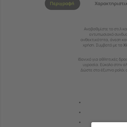
Περιγραφή
Χαρακτηριστι
Αναβαθμίστε το στιλ κα
εντυπωσιακό συνδυ
ανθεκτικότητα, άνεση κα
χρήση. Συμβατό με τα
X
Ιδανικό για αθλητικές δρα
υγρασία. Εύκολο στην α
Δώστε στο έξυπνο ρολόι σ