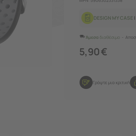
MPN: 5906302331338
DESIGN MY CASE
|
Άμεσα
διαθέσιμο
Αποστ
5,90
€
Γράψτε μια κριτική