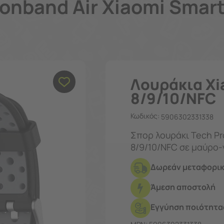
conband Air Xiaomi Smar
Λουράκια Xi
8/9/10/NFC
Κωδικός:
5906302331338
Σπορ λουράκι Tech Pro
8/9/10/NFC σε μαύρο-
στυλ καθημερινά.
Δωρεάν μεταφορικ
Άμεση αποστολή
Εγγύηση ποιότητας