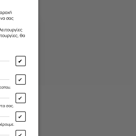
παροχή
 να σας
λειτουργίες
ιτουργίες, θα
✔
✔
τοπου.
✔
ντα σας.
✔
φέρουμε.
✔