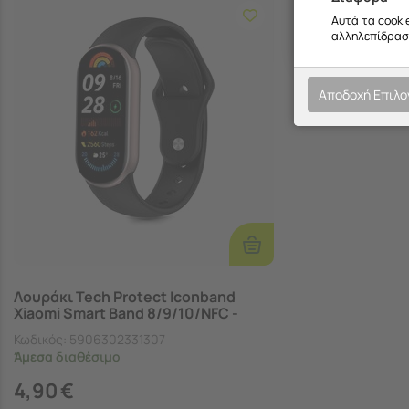
Αυτά τα cooki
αλληλεπίδραση
Αποδοχή Επιλ
Προσθήκη
Στο
Καλάθι
Λουράκι Tech Protect Iconband
Xiaomi Smart Band 8/9/10/NFC -
Black
Κωδικός:
5906302331307
Άμεσα
διαθέσιμο
4,90
€