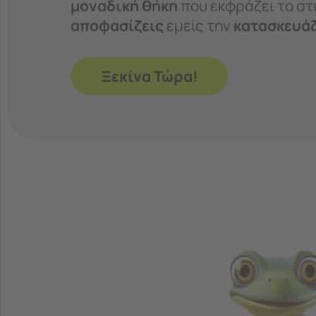
μοναδική θήκη
που εκφράζει το στι
αποφασίζεις
εμείς την
κατασκευά
Ξεκίνα Τώρα!