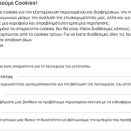
ιούμε Cookies!
Εργονομική σχεδίαση για άνετη χρήση
 cookies για την εξατομίκευση περιεχομένου και διαφημίσεων, την 
Αντοχή στον ιδρώτα και την υγρασία
ινωνικών μέσων, την ανάλυση της επισκεψιμότητάς μας, αλλά και για
 μία κορυφαία και απροβλημάτιστη εμπειρία περιήγησης.
Ρυθμιζόμενο μέγεθος για τέλεια εφαρμογή
μόνο τα απαραίτητα cookies, δεν θα είναι πλέον διαθέσιμες κάποιες 
εξαρτώνται από τα cookies τρίτων. Για να έχετε διαθέσιμες όλες τις λε
Εύκολη αντικατάσταση χωρίς εργαλεία
τε αποδοχή όλων.
es
Ανθεκτικό σε καθημερινή χρήση και έντονη δραστηριότητα
es είναι απαραίτητα για τη λειτουργία του ιστότοπου.
ότητας
ιτουργικότητας χρησιμοποιούνται για την βελτίωση της λειτουργίας του ιστό
ς
αφήμισης μας βοηθουν να προβάλουμε περιεχομένο σχετικά με τα ενδιαφέρο
ατιστικών μας δίνουν τη δυνατότητα να βελτιώνουμε την εμπειρία που προσ