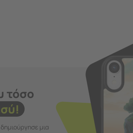
υ τόσο
εσύ!
ι δημιούργησε μια