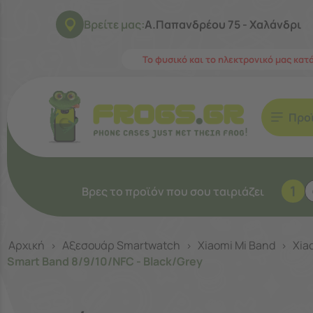
Βρείτε μας:
Α.Παπανδρέου 75 - Χαλάνδρι
Το φυσικό και το ηλεκτρονικό μας κατ
Προ
1
Βρες το προϊόν που σου ταιριάζει
Αρχική
Αξεσουάρ Smartwatch
Xiaomi Mi Band
Xia
>
>
>
Smart Band 8/9/10/NFC - Black/Grey