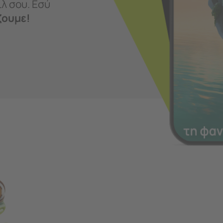
λ σου. Εσύ
ζουμε!