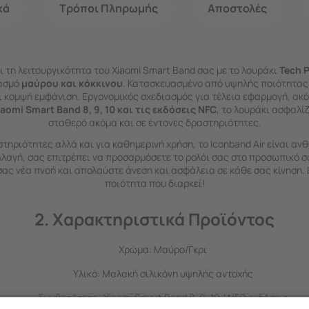
κά
Τρόποι Πληρωμής
Αποστολές
ι τη λειτουργικότητα του Xiaomi Smart Band σας με το λουράκι
Tech P
ασμό
μαύρου και κόκκινου
. Κατασκευασμένο από υψηλής ποιότητας 
ι κομψή εμφάνιση. Εργονομικός σχεδιασμός για τέλεια εφαρμογή, ακ
iaomi Smart Band 8, 9, 10 και τις εκδόσεις NFC
, το λουράκι ασφαλί
σταθερό ακόμα και σε έντονες δραστηριότητες.
στηριότητες αλλά και για καθημερινή χρήση, το Iconband Air είναι ανθ
λλαγή, σας επιτρέπει να προσαρμόσετε το ρολόι σας στο προσωπικό σα
ας νέα πνοή και απολαύστε άνεση και ασφάλεια σε κάθε σας κίνηση. 
ποιότητα που διαρκεί!
2.
Χαρακτηριστικά Προϊόντος
Χρώμα: Μαύρο/Γκρι
Υλικό: Μαλακή σιλικόνη υψηλής αντοχής
Συμβατότητα: Xiaomi Smart Band 8, 9, 10 / NFC εκδόσεις