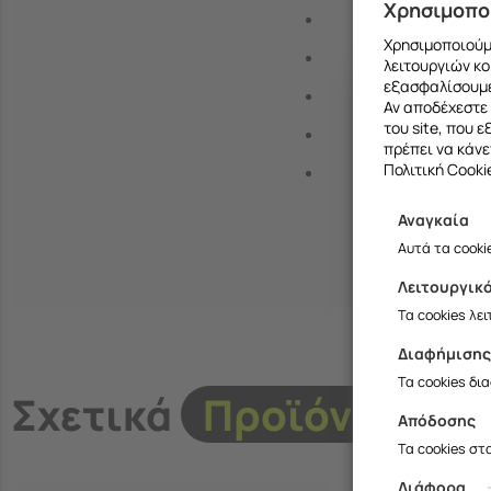
Χρησιμοπο
Χρησιμοποιούμε
λειτουργιών κο
εξασφαλίσουμε
Αν αποδέχεστε 
του site, που 
πρέπει να κάνε
Πολιτική Cooki
Αναγκαία
Αυτά τα cooki
Λειτουργικ
Τα cookies λε
Διαφήμιση
Τα cookies δι
Σχετικά
Προϊόντα
Απόδοσης
Τα cookies στ
Διάφορα