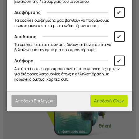
βελτίωση της λειτουργίας του ιστότοπου.
δημιούργησε μια
μοναδική θήκη
που
εκφράζει το στιλ σου. Εσύ
αποφασίζεις
✔
Διαφήμισης
εμείς την
κατασκευάζουμε!
Τα cookies διαφήμισης μας βοηθουν να προβάλουμε
περιεχομένο σχετικά με τα ενδιαφέροντα σας.
✔
Απόδοσης
Ξεκίνα Τώρα!
Τα cookies στατιστικών μας δίνουν τη δυνατότητα να
βελτιώνουμε την εμπειρία που προσφέρουμε.
✔
Διάφορα
Αυτά τα cookies χρησιμοποιούνται από υπηρεσίες τρίτων
για διάφορες λειτουργίες όπως η αλληλεπίδραση με
κοινωνικά δίκτυα, χάρτες κλπ.
Αποδοχή Επιλογών
Αποδοχή Όλων