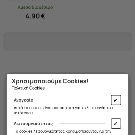
Poco F6 / F6 Pro
Άμεσα
διαθέσιμο
4,90
€
Χρησιμοποιούμε Cookies!
Πολιτική Cookies
Κάνε τη
θήκη
σου
✔
Αναγκαία
τόσο μοναδική όσο κι
Αυτά τα cookies είναι απαραίτητα για τη λειτουργία του
ιστότοπου.
εσύ!
✔
Λειτουργικότητας
Τα cookies λειτουργικότητας χρησιμοποιούνται για την
Διάλεξε σχέδιο, χρώμα και υλικό και