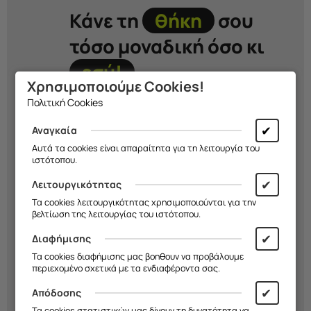
Κάνε τη
θήκη
σου
τόσο μοναδική όσο κι
εσύ!
Χρησιμοποιούμε Cookies!
Πολιτική Cookies
Διάλεξε σχέδιο, χρώμα και υλικό και
δημιούργησε μια
μοναδική θήκη
που
✔
Αναγκαία
εκφράζει το στιλ σου. Εσύ
αποφασίζεις
Αυτά τα cookies είναι απαραίτητα για τη λειτουργία του
εμείς την
κατασκευάζουμε!
ιστότοπου.
✔
Λειτουργικότητας
Ξεκίνα Τώρα!
Τα cookies λειτουργικότητας χρησιμοποιούνται για την
βελτίωση της λειτουργίας του ιστότοπου.
✔
Διαφήμισης
Τα cookies διαφήμισης μας βοηθουν να προβάλουμε
περιεχομένο σχετικά με τα ενδιαφέροντα σας.
✔
Απόδοσης
Τα cookies στατιστικών μας δίνουν τη δυνατότητα να