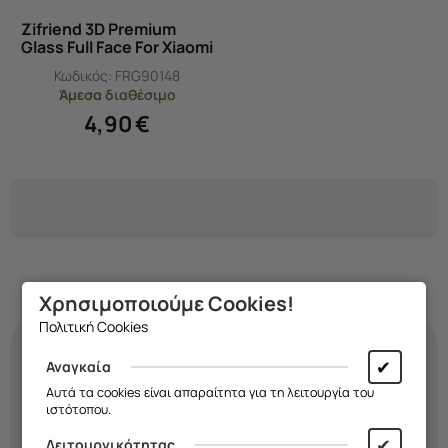
Zifriend 3D Premium
Glass Full Face For Xiaomi
Redmi Note 12 4G
Κωδικός:
FRG90148
Άμεσα
διαθέσιμο
4,90
€
Χρησιμοποιούμε Cookies!
Πολιτική Cookies
✔
Αναγκαία
Κάνε τη
θήκη
σου
Αυτά τα cookies είναι απαραίτητα για τη λειτουργία του
ιστότοπου.
τόσο μοναδική όσο κι
✔
Λειτουργικότητας