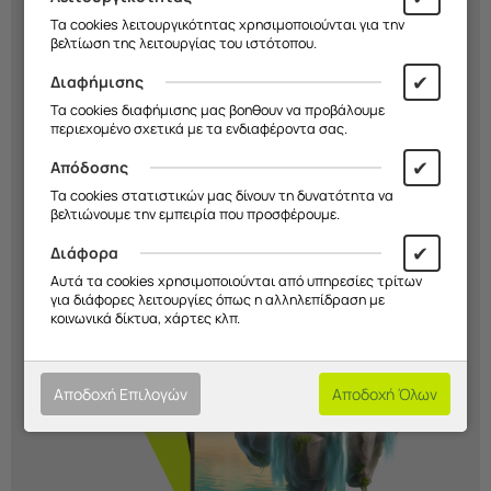
εσύ!
Τα cookies λειτουργικότητας χρησιμοποιούνται για την
βελτίωση της λειτουργίας του ιστότοπου.
Διάλεξε σχέδιο, χρώμα και υλικό και
✔
Διαφήμισης
δημιούργησε μια
μοναδική θήκη
που
Τα cookies διαφήμισης μας βοηθουν να προβάλουμε
εκφράζει το στιλ σου. Εσύ
αποφασίζεις
περιεχομένο σχετικά με τα ενδιαφέροντα σας.
εμείς την
κατασκευάζουμε!
✔
Απόδοσης
Τα cookies στατιστικών μας δίνουν τη δυνατότητα να
Ξεκίνα Τώρα!
βελτιώνουμε την εμπειρία που προσφέρουμε.
✔
Διάφορα
Αυτά τα cookies χρησιμοποιούνται από υπηρεσίες τρίτων
για διάφορες λειτουργίες όπως η αλληλεπίδραση με
κοινωνικά δίκτυα, χάρτες κλπ.
Αποδοχή Επιλογών
Αποδοχή Όλων