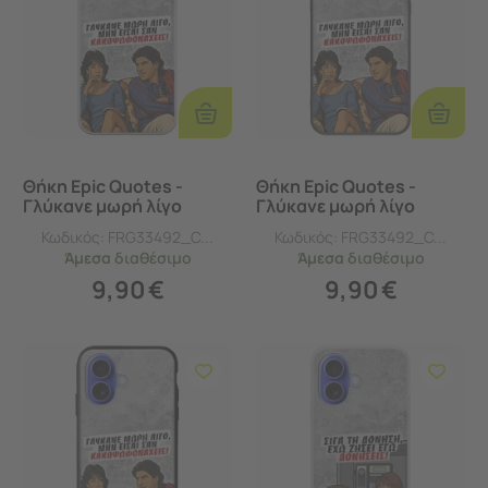
Προσθήκη
Προσθ
Στο
Στο
Καλάθι
Καλάθι
Θήκη Epic Quotes -
Θήκη Epic Quotes -
Γλύκανε μωρή λίγο
Γλύκανε μωρή λίγο
iPhone 16 Flexible TPU
iPhone 16 Black TPU
Κωδικός:
FRG33492_C...
Κωδικός:
FRG33492_C...
(Διάφανη Σιλικόνη)
(Μαύρη Σιλικόνη)
Άμεσα
διαθέσιμο
Άμεσα
διαθέσιμο
9,90
€
9,90
€