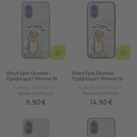
Προσθήκη
Προσθ
Στο
Στο
Καλάθι
Καλάθι
Θήκη Epic Quotes -
Θήκη Epic Quotes -
Πρόβλημα? iPhone 16
Πρόβλημα? iPhone 16
Black TPU (Μαύρη
Groove TPU (Tempered
Κωδικός:
FRG11644177..
Κωδικός:
FRG11644177..
Σιλικόνη)
Glass και TPU)
Άμεσα
διαθέσιμο
Άμεσα
διαθέσιμο
9,90
€
14,90
€