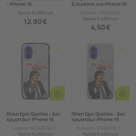
- iPhone 16
Σιλικόνης για iPhone 16
- Πάχος 1.5mm
Άμεσα
διαθέσιμο
Κωδικός:
FRG69340
Άμεσα
διαθέσιμο
12,90
€
4,50
€
Προσθήκη
Προσθ
Στο
Στο
Καλάθι
Καλάθι
Θήκη Epic Quotes - Δεν
Θήκη Epic Quotes - Δεν
χρωστάω! iPhone 16
χρωστάω! iPhone 16
Groove TPU (Tempered
Flexible TPU (Διάφανη
Κωδικός:
FRG42878_C...
Κωδικός:
FRG42878_C...
Glass και TPU)
Σιλικόνη)
Άμεσα
διαθέσιμο
Άμεσα
διαθέσιμο