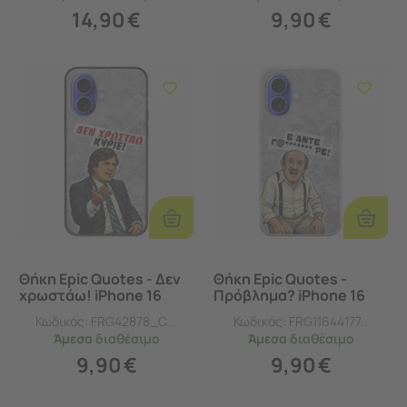
14,90
€
9,90
€
Προσθήκη
Προσθ
Στο
Στο
Καλάθι
Καλάθι
Θήκη Epic Quotes - Δεν
Θήκη Epic Quotes -
χρωστάω! iPhone 16
Πρόβλημα? iPhone 16
Black TPU (Μαύρη
Flexible TPU (Διάφανη
Κωδικός:
FRG42878_C...
Κωδικός:
FRG11644177..
Σιλικόνη)
Σιλικόνη)
Άμεσα
διαθέσιμο
Άμεσα
διαθέσιμο
9,90
€
9,90
€