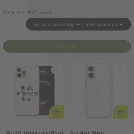
Σελίδα 1 / 9 - 200 Προϊόντα
Εμφάνιση ανά σελίδα
Ταξινόμηση κατά
Φίλτρα
Προσθ
Επιλογές
Στο
Καλάθι
Φτιάξε τη δική σου θήκη
Διάφανη Θήκη