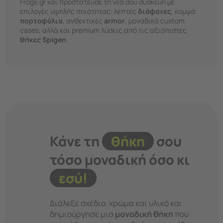
Frogs.gr και προστάτευσε τη νέα σου συσκευή με
επιλογές υψηλής ποιότητας: λεπτές
διάφανες
, κομψά
πορτοφόλια
, ανθεκτικές
armor
, μοναδικά
custom
cases
, αλλά και premium λύσεις από τις αξιόπιστες
θήκες Spigen
.
Κάνε τη
θήκη
σου
τόσο μοναδική όσο κι
εσύ!
Διάλεξε σχέδιο, χρώμα και υλικό και
δημιούργησε μια
μοναδική θήκη
που