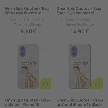
Θήκη Epic Quotes - Έχω
Θήκη Epic Quotes - Έχω
ζήσει εγώ δονήσεις!
ζήσει εγώ δονήσεις!
iPhone 16 Black TPU
iPhone 16 Groove TPU
Κωδικός:
FRG20827_C...
Κωδικός:
FRG20827_C...
(Μαύρη Σιλικόνη)
(Tempered Glass και
Άμεσα
διαθέσιμο
Άμεσα
διαθέσιμο
TPU)
9,90
€
14,90
€
Προσθήκη
Προσθ
Στο
Στο
Καλάθι
Καλάθι
Θήκη Epic Quotes - Θέλω
Θήκη Epic Quotes - Θέλω
αύξηση! iPhone 16
αύξηση! iPhone 16 Black