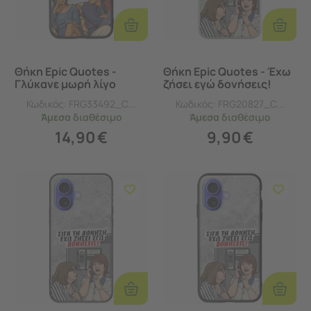
Προσθήκη
Προσθ
Στο
Στο
Καλάθι
Καλάθι
Θήκη Epic Quotes -
Θήκη Epic Quotes - Έχω
Γλύκανε μωρή λίγο
ζήσει εγώ δονήσεις!
iPhone 16 Groove TPU
iPhone 16 Flexible TPU
Κωδικός:
FRG33492_C...
Κωδικός:
FRG20827_C...
(Tempered Glass και
(Διάφανη Σιλικόνη)
Άμεσα
διαθέσιμο
Άμεσα
διαθέσιμο
TPU)
14,90
€
9,90
€
Προσθήκη
Προσθ
Στο
Στο
Καλάθι
Καλάθι