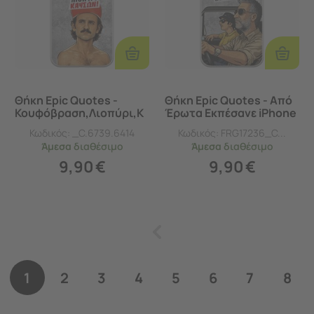
Προσθήκη
Προσθ
Στο
Στο
Καλάθι
Καλάθι
Θήκη Epic Quotes -
Θήκη Epic Quotes - Από
Κουφόβραση,Λιοπύρι,Κ
Έρωτα Εκπέσανε iPhone
αύσων! iPhone 16
16 Flexible TPU (Διάφανη
Κωδικός:
_C.6739.6414
Κωδικός:
FRG17236_C...
Flexible TPU (Διάφανη
Σιλικόνη)
Άμεσα
διαθέσιμο
Άμεσα
διαθέσιμο
Σιλικόνη)
9,90
€
9,90
€
1
2
3
4
5
6
7
8