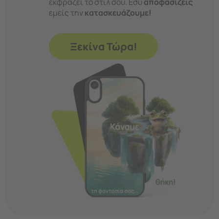
εκφράζει το στιλ σου. Εσύ
αποφασίζεις
εμείς την
κατασκευάζουμε!
Ξεκίνα Τώρα!