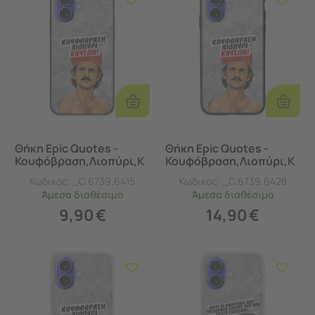
Προσθήκη
Προσθ
Στο
Στο
Καλάθι
Καλάθι
Θήκη Epic Quotes -
Θήκη Epic Quotes -
Κουφόβραση,Λιοπύρι,Κ
Κουφόβραση,Λιοπύρι,Κ
αύσων! iPhone 16 Black
αύσων! iPhone 16
Κωδικός:
_C.6739.6415
Κωδικός:
_C.6739.6428
TPU (Μαύρη Σιλικόνη)
Groove TPU (Tempered
Άμεσα
διαθέσιμο
Άμεσα
διαθέσιμο
Glass και TPU)
9,90
€
14,90
€