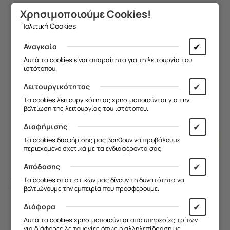
Flexible TPU (Διάφανη
TPU (Μαύρη Σιλικόνη)
Κωδικός:
FRG17961_C...
Κωδικός:
FRG17961_C...
Σιλικόνη)
Χρησιμοποιούμε Cookies!
Άμεσα
διαθέσιμο
Άμεσα
διαθέσιμο
Πολιτική Cookies
9,90
€
9,90
€
✔
Αναγκαία
Αυτά τα cookies είναι απαραίτητα για τη λειτουργία του
ιστότοπου.
✔
Λειτουργικότητας
Τα cookies λειτουργικότητας χρησιμοποιούνται για την
βελτίωση της λειτουργίας του ιστότοπου.
✔
Διαφήμισης
Προσθήκη
Προσθ
Τα cookies διαφήμισης μας βοηθουν να προβάλουμε
Στο
Στο
περιεχομένο σχετικά με τα ενδιαφέροντα σας.
Καλάθι
Καλάθι
✔
Απόδοσης
Θήκη Epic Quotes - Θέλω
Θήκη Epic Quotes - Ρε
Τα cookies στατιστικών μας δίνουν τη δυνατότητα να
αύξηση! iPhone 16
δεν πάτε στο διάολο?
βελτιώνουμε την εμπειρία που προσφέρουμε.
Groove TPU (Tempered
iPhone 16 Flexible TPU
Κωδικός:
FRG17961_C...
Κωδικός:
FRG11518_C...
Glass και TPU)
(Διάφανη Σιλικόνη)
✔
Διάφορα
Άμεσα
διαθέσιμο
Άμεσα
διαθέσιμο
Αυτά τα cookies χρησιμοποιούνται από υπηρεσίες τρίτων
14,90
€
9,90
€
για διάφορες λειτουργίες όπως η αλληλεπίδραση με