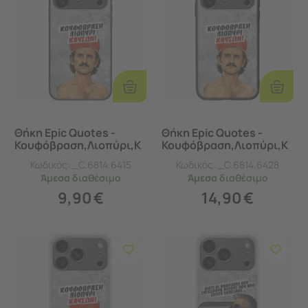
Προσθήκη
Προσθ
Στο
Στο
Καλάθι
Καλάθι
Θήκη Epic Quotes -
Θήκη Epic Quotes -
Κουφόβραση,Λιοπύρι,Κ
Κουφόβραση,Λιοπύρι,Κ
αύσων! iPhone 17 Pro
αύσων! iPhone 17 Pro
Κωδικός:
_C.6814.6415
Κωδικός:
_C.6814.6428
Black TPU (Μαύρη
Groove TPU (Tempered
Άμεσα
διαθέσιμο
Άμεσα
διαθέσιμο
Σιλικόνη)
Glass και TPU)
9,90
€
14,90
€