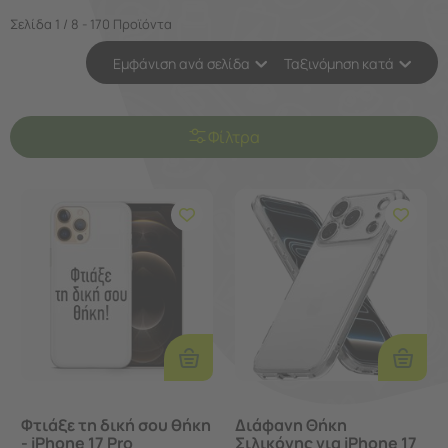
Σελίδα 1 / 8 - 170 Προϊόντα
Εμφάνιση ανά σελίδα
Ταξινόμηση κατά
Φίλτρα
Προσθ
Επιλογές
Στο
Καλάθι
Φτιάξε τη δική σου θήκη
Διάφανη Θήκη
- iPhone 17 Pro
Σιλικόνης για iPhone 17