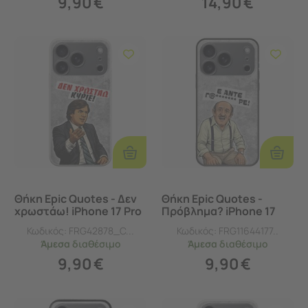
9,90
€
14,90
€
Προσθήκη
Προσθ
Στο
Στο
Καλάθι
Καλάθι
Θήκη Epic Quotes - Δεν
Θήκη Epic Quotes -
χρωστάω! iPhone 17 Pro
Πρόβλημα? iPhone 17
Flexible TPU (Διάφανη
Pro Black TPU (Μαύρη
Κωδικός:
FRG42878_C...
Κωδικός:
FRG11644177..
Σιλικόνη)
Σιλικόνη)
Άμεσα
διαθέσιμο
Άμεσα
διαθέσιμο
9,90
€
9,90
€