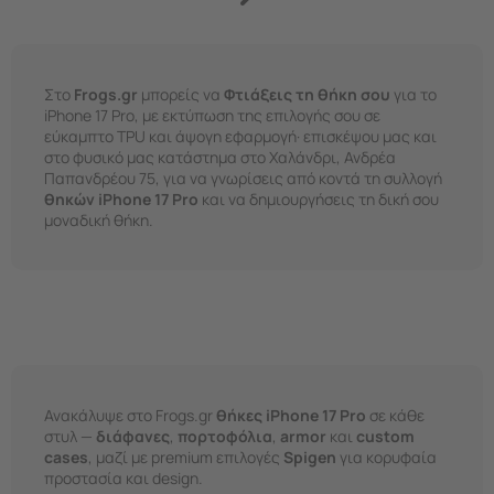
Στο
Frogs.gr
μπορείς να
Φτιάξεις τη θήκη σου
για το
iPhone 17 Pro, με εκτύπωση της επιλογής σου σε
εύκαμπτο TPU και άψογη εφαρμογή· επισκέψου μας και
στο φυσικό μας κατάστημα στο
Χαλάνδρι, Ανδρέα
Παπανδρέου 75
, για να γνωρίσεις από κοντά τη συλλογή
θηκών iPhone 17 Pro
και να δημιουργήσεις τη δική σου
μοναδική θήκη.
Ανακάλυψε στο Frogs.gr
θήκες iPhone 17 Pro
σε κάθε
στυλ —
διάφανες
,
πορτοφόλια
,
armor
και
custom
cases
, μαζί με premium επιλογές
Spigen
για κορυφαία
προστασία και design.