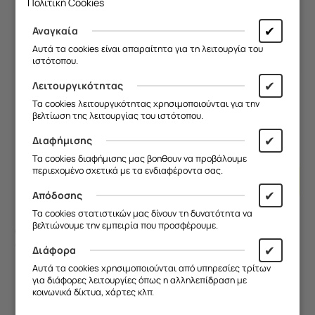
Σιλικόνη)
Σιλικόνη)
Πολιτική Cookies
Άμεσα
διαθέσιμο
Άμεσα
διαθέσιμο
9,90
€
9,90
€
✔
Αναγκαία
Αυτά τα cookies είναι απαραίτητα για τη λειτουργία του
ιστότοπου.
✔
Λειτουργικότητας
Τα cookies λειτουργικότητας χρησιμοποιούνται για την
βελτίωση της λειτουργίας του ιστότοπου.
✔
Διαφήμισης
Τα cookies διαφήμισης μας βοηθουν να προβάλουμε
Προσθήκη
Προσθ
περιεχομένο σχετικά με τα ενδιαφέροντα σας.
Στο
Στο
✔
Απόδοσης
Καλάθι
Καλάθι
Τα cookies στατιστικών μας δίνουν τη δυνατότητα να
βελτιώνουμε την εμπειρία που προσφέρουμε.
Θήκη Epic Quotes - Θέλω
Θήκη Epic Quotes - Ρε
αύξηση! iPhone 17 Pro
δεν πάτε στο διάολο?
✔
Διάφορα
Groove TPU (Tempered
iPhone 17 Pro Flexible
Κωδικός:
FRG17961_C...
Κωδικός:
FRG11518_C...
Glass και TPU)
TPU (Διάφανη Σιλικόνη)
Αυτά τα cookies χρησιμοποιούνται από υπηρεσίες τρίτων
Άμεσα
διαθέσιμο
Άμεσα
διαθέσιμο
για διάφορες λειτουργίες όπως η αλληλεπίδραση με
κοινωνικά δίκτυα, χάρτες κλπ.
14,90
€
9,90
€