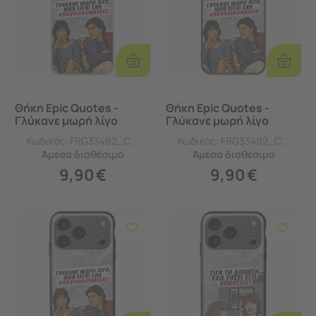
Προσθήκη
Προσθ
Στο
Στο
Καλάθι
Καλάθι
Θήκη Epic Quotes -
Θήκη Epic Quotes -
Γλύκανε μωρή λίγο
Γλύκανε μωρή λίγο
iPhone 17 Pro Flexible
iPhone 17 Pro Black TPU
Κωδικός:
FRG33492_C...
Κωδικός:
FRG33492_C...
TPU (Διάφανη Σιλικόνη)
(Μαύρη Σιλικόνη)
Άμεσα
διαθέσιμο
Άμεσα
διαθέσιμο
9,90
€
9,90
€
Προσθήκη
Προσθ