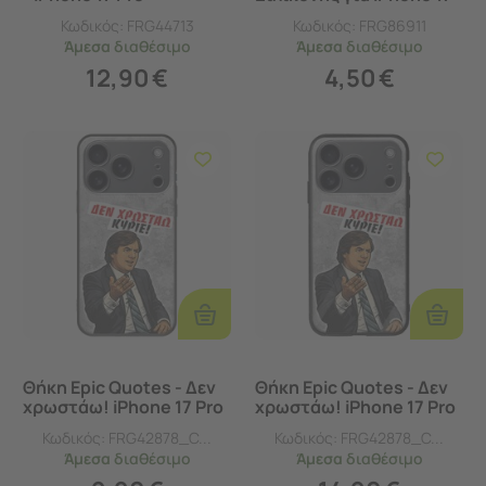
Pro - Πάχος 1.5mm
Κωδικός:
FRG44713
Κωδικός:
FRG86911
Άμεσα
διαθέσιμο
Άμεσα
διαθέσιμο
12,90
€
4,50
€
Προσθήκη
Προσθ
Στο
Στο
Καλάθι
Καλάθι
Θήκη Epic Quotes - Δεν
Θήκη Epic Quotes - Δεν
χρωστάω! iPhone 17 Pro
χρωστάω! iPhone 17 Pro
Black TPU (Μαύρη
Groove TPU (Tempered
Κωδικός:
FRG42878_C...
Κωδικός:
FRG42878_C...
Σιλικόνη)
Glass και TPU)
Άμεσα
διαθέσιμο
Άμεσα
διαθέσιμο