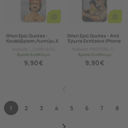
Προσθήκη
Προσθ
Στο
Στο
Καλάθι
Καλάθι
Θήκη Epic Quotes -
Θήκη Epic Quotes - Από
Κουφόβραση,Λιοπύρι,Κ
Έρωτα Εκπέσανε iPhone
αύσων! iPhone 17 Pro
17 Pro Flexible TPU
Κωδικός:
_C.6814.6414
Κωδικός:
FRG17236_C...
Flexible TPU (Διάφανη
(Διάφανη Σιλικόνη)
Άμεσα
διαθέσιμο
Άμεσα
διαθέσιμο
Σιλικόνη)
9,90
€
9,90
€
1
2
3
4
5
6
7
8