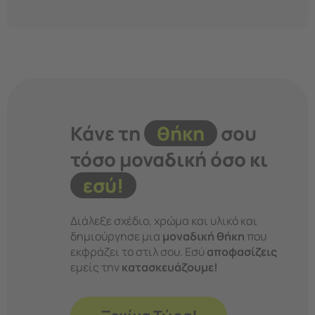
Κάνε τη
θήκη
σου
τόσο μοναδική όσο κι
εσύ!
Διάλεξε σχέδιο, χρώμα και υλικό και
δημιούργησε μια
μοναδική θήκη
που
εκφράζει το στιλ σου. Εσύ
αποφασίζεις
εμείς την
κατασκευάζουμε!