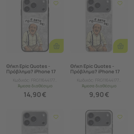
Προσθήκη
Προσθ
Στο
Στο
Καλάθι
Καλάθι
Θήκη Epic Quotes -
Θήκη Epic Quotes -
Πρόβλημα? iPhone 17
Πρόβλημα? iPhone 17
Pro Groove TPU
Pro Flexible TPU
Κωδικός:
FRG11644177..
Κωδικός:
FRG11644177..
(Tempered Glass και
(Διάφανη Σιλικόνη)
Άμεσα
διαθέσιμο
Άμεσα
διαθέσιμο
TPU)
14,90
€
9,90
€