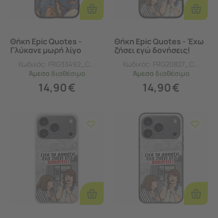
Στο
Στο
Καλάθι
Καλάθι
Θήκη Epic Quotes -
Θήκη Epic Quotes - Έχω
Γλύκανε μωρή λίγο
ζήσει εγώ δονήσεις!
iPhone 17 Pro Groove
iPhone 17 Pro Groove
Κωδικός:
FRG33492_C...
Κωδικός:
FRG20827_C...
TPU (Tempered Glass
TPU (Tempered Glass
Άμεσα
διαθέσιμο
Άμεσα
διαθέσιμο
και TPU)
και TPU)
14,90
€
14,90
€
Προσθήκη
Προσθ
Στο
Στο
Καλάθι
Καλάθι